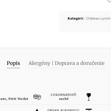
Kategórií:
Château Lynch
Popis
Alergény | Doprava a doručenie
CUKORNATOSŤ:
anc, Petit Verdot
suché
OBSAH ALKOHOLU: