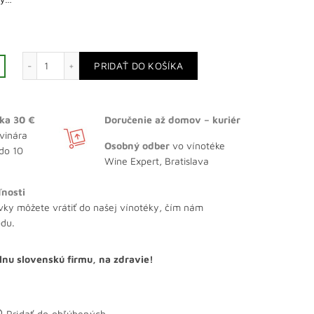
množstvo Château Lynch-Bages 2018
PRIDAŤ DO KOŠÍKA
ka 30 €
Doručenie až domov – kuriér
vinára
Osobný odber
vo vínotéke
 do 10
Wine Expert, Bratislava
ľnosti
vky môžete vrátiť do našej vínotéky, čím nám
odu.
lnu slovenskú firmu, na zdravie!
Pridať do obľúbených