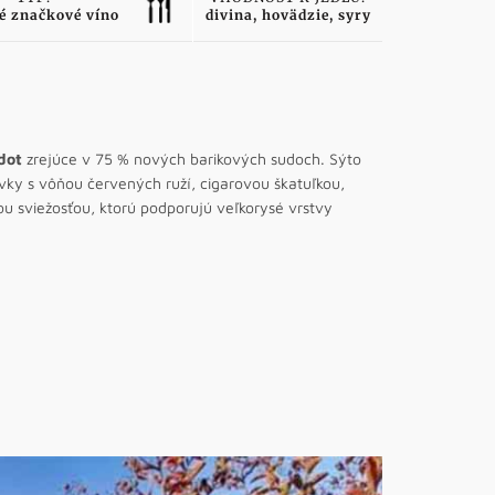
é značkové víno
divina, hovädzie, syry
dot
zrejúce v 75 % nových barikových sudoch. Sýto
ivky s vôňou červených ruží, cigarovou škatuľkou,
u sviežosťou, ktorú podporujú veľkorysé vrstvy