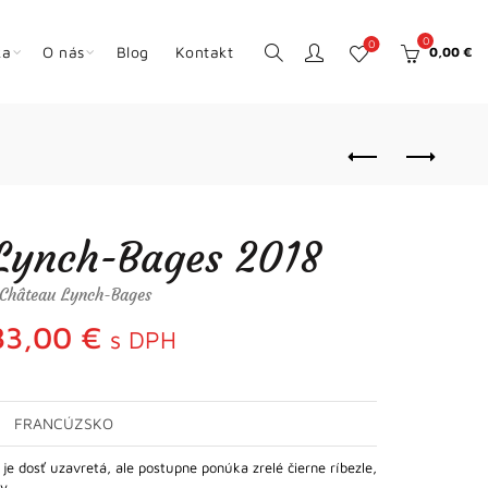
0
0
ka
O nás
Blog
Kontakt
0,00
€
Lynch-Bages 2018
Château Lynch-Bages
83,00
€
s DPH
FRANCÚZSKO
e dosť uzavretá, ale postupne ponúka zrelé čierne ríbezle,
ky…