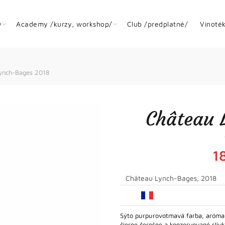
y
Academy /kurzy, workshop/
Club /predplatné/
Vinoté
ynch-Bages 2018
Château 
1
Château Lynch-Bages, 2018
Sýto purpurovotmavá farba, aróma j
čierne čerešne a konzervované sliv