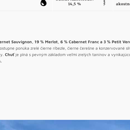
14,5 %
akostn
rnet Sauvignon, 19 % Merlot, 6 % Cabernet Franc a 3 % Petit Ver
postupne ponúka zrelé čierne ríbezle, čierne čerešne a konzervované sl
vy.
Chuť
je plná s pevným základom veľmi zrelých tanínov a vynikajúco
.