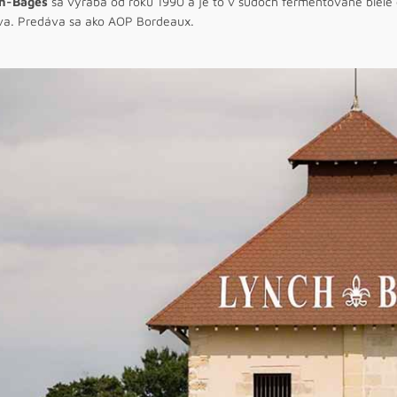
ch-Bages
sa vyrába od roku 1990 a je to v sudoch fermentované biel
va. Predáva sa ako AOP Bordeaux.