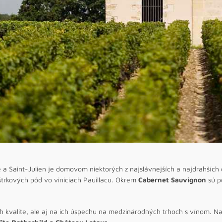
 a Saint-Julien je domovom niektorých z najslávnejších a najdrahších
 štrkových pôd vo viniciach Pauillacu. Okrem
Cabernet Sauvignon
sú p
ch kvalite, ale aj na ich úspechu na medzinárodných trhoch s vínom. Nac