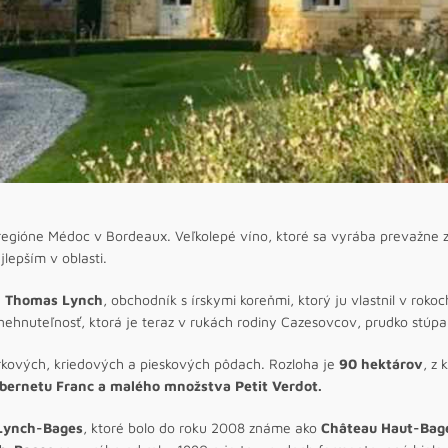
 regióne Médoc v Bordeaux. Veľkolepé víno, ktoré sa vyrába prevažne 
jlepším v oblasti.
l Thomas Lynch
, obchodník s írskymi koreňmi, ktorý ju vlastnil v roko
 nehnuteľnosť, ktorá je teraz v rukách rodiny Cazesovcov, prudko stúpal
rkových, kriedových a pieskových pôdach. Rozloha je
90 hektárov
, z
abernetu Franc a malého množstva Petit Verdot.
Lynch-Bages
, ktoré bolo do roku 2008 známe ako
Château Haut-Bag