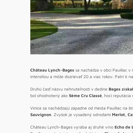
Château Lynch-Bages
sa nachádza v obci Pauillac v
intenzitou a môže dozrievať 20 a viac rokov. Patrí k na
Druhú časť názvu nehnuteľnosti v dedine
Bages získa
bol ohodnotený ako
5ème Cru Classé
, hoci reputácia
Vinice sa nachádzajú západne od mesta Pauillac na št
Sauvignon
. Zvyšok je vysadený odrodami
Merlot, C
Château Lynch-Bages vyrába aj druhé víno
Echo de 