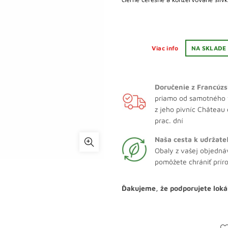
Viac info
NA SKLADE
Doručenie z Francúzs
priamo od samotného 
z jeho pivníc Château
prac. dní
Naša cesta k udržate
Obaly z vašej objedná
pomôžete chrániť prír
Ďakujeme, že podporujete loká