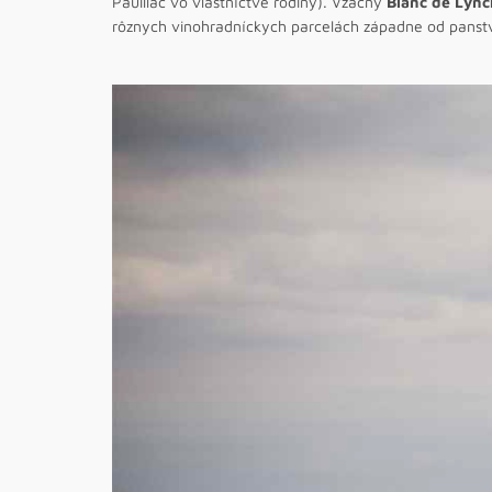
Pauillac vo vlastníctve rodiny). Vzácny
Blanc de Lyn
rôznych vinohradníckych parcelách západne od panst