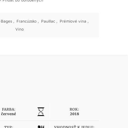
-Bages
,
Francúzsko
,
Pauillac
,
Prémiové vína
,
Víno
FARBA:
ROK:
červené
2018
TYP:
VHODNOSŤ K JEDLU: