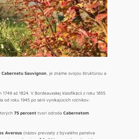
z
Cabernetu Sauvignon
, je známe svojou štruktúrou a
ch 1749 až 1824. V Bordeauxskej klasifikácii z roku 1855
a od roku 1945 po sérii vynikajúcich ročníkov.
 ktorých
75 percent
tvorí odroda
Cabernetom
es Averous
(názov prevzatý z bývalého panstva