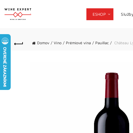
ESHOP
Služb
Domov
Víno
Prémiové vína
Pauillac
Château L