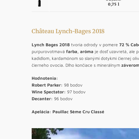
0,75 l
Château Lynch-Bages 2018
Lynch Bages 2018
tvoria odrody v pomere
72 % Cabe
purpurovotmavá
farba, aróma
je dosť uzavretá, ale 
kadidlom, kardamónom so slanými dotykmi čiernej oli
čierneho ovocia. Dlho končiace s minerálnym
záverom
Hodnotenia:
Robert Parker:
98 bodov
Wine Spectator:
97 bodov
Decanter:
96 bodov
Apelácia: Pauillac 5ème Cru Classé