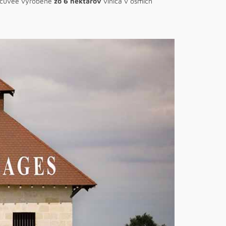
e cuvée vyrobené
zo 6 hektárov
viniča v ôsmich