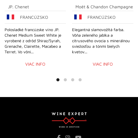
JP. Chenet
Moët & Chandon Champagne
FRANCÚZSKO
FRANCÚZSKO
Polosladké francúzske víno JP.
Elegantná slamovožltá farba.
Chenet Medium Sweet White je
Vôňa zeleného jablka a
vyrobené z odrôd Shiraz/Syrah,
citrusového ovocia s minerálnou
Grenache, Clairette, Macabeo a
sviežosťou a tónmi bielych
Terret. Vo vôni...
kvetov...
VIAC INFO
VIAC INFO