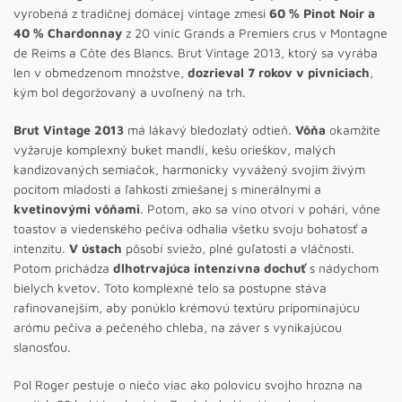
vyrobená z tradičnej domácej vintage zmesi
60 % Pinot Noir a
40 % Chardonnay
z 20 viníc Grands a Premiers crus v Montagne
de Reims a Côte des Blancs. Brut Vintage 2013, ktorý sa vyrába
len v obmedzenom množstve,
dozrieval 7 rokov v pivniciach
,
kým bol degoržovaný a uvoľnený na trh.
Brut Vintage 2013
má lákavý bledozlatý odtieň.
Vôňa
okamžite
vyžaruje komplexný buket mandlí, kešu orieškov, malých
kandizovaných semiačok, harmonicky vyvážený svojim živým
pocitom mladosti a ľahkosti zmiešanej s minerálnymi a
kvetinovými vôňami
. Potom, ako sa víno otvorí v pohári, vône
toastov a viedenského pečiva odhalia všetku svoju bohatosť a
intenzitu.
V ústach
pôsobí sviežo, plné guľatosti a vláčnosti.
Potom prichádza
dlhotrvajúca intenzívna dochuť
s nádychom
bielych kvetov. Toto komplexné telo sa postupne stáva
rafinovanejším, aby ponúklo krémovú textúru pripomínajúcu
arómu pečiva a pečeného chleba, na záver s vynikajúcou
slanosťou.
Pol Roger pestuje o niečo viac ako polovicu svojho hrozna na