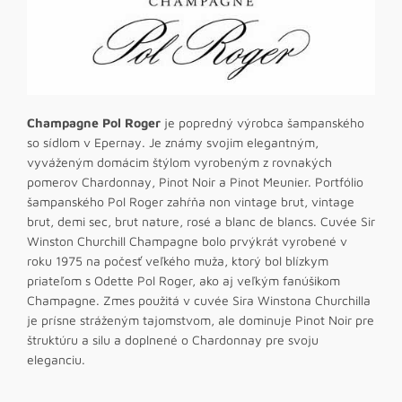
Champagne Pol Roger
je popredný výrobca šampanského
so sídlom v Epernay. Je známy svojim elegantným,
vyváženým domácim štýlom vyrobeným z rovnakých
pomerov Chardonnay, Pinot Noir a Pinot Meunier. Portfólio
šampanského Pol Roger zahŕňa non vintage brut, vintage
brut, demi sec, brut nature, rosé a blanc de blancs. Cuvée Sir
Winston Churchill Champagne bolo prvýkrát vyrobené v
roku 1975 na počesť veľkého muža, ktorý bol blízkym
priateľom s Odette Pol Roger, ako aj veľkým fanúšikom
Champagne. Zmes použitá v cuvée Sira Winstona Churchilla
je prísne stráženým tajomstvom, ale dominuje Pinot Noir pre
štruktúru a silu a doplnené o Chardonnay pre svoju
eleganciu.