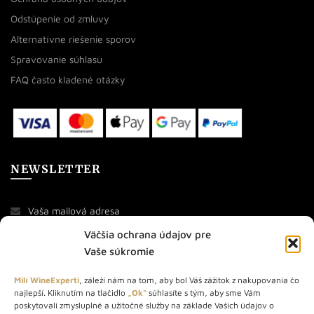
Odstúpenie od zmluvy
Alternatívne riešenie sporov
Spravovanie súhlasu
FAQ často kladené otázky
NEWSLETTER
Väčšia ochrana údajov pre
Vaše súkromie
Milí WineExperti
, záleží nám na tom, aby bol Váš zážitok z nakupovania čo
najlepší. Kliknutím na tlačidlo
„Ok“
súhlasíte s tým, aby sme Vám
O NÁS
poskytovali zmysluplné a užitočné služby na základe Vašich údajov o