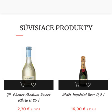
SÚVISIACE PRODUKTY
JP. Chenet Medium Sweet
Moët Impérial Brut 0,2 l
White 0,25 l
2,30
€
16,90
€
s DPH
s DPH