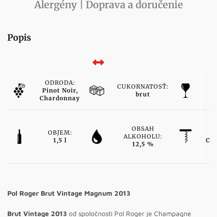
Alergény | Doprava a doručenie
Popis
ODRODA:
CUKORNATOSŤ:
Pinot Noir,
brut
Chardonnay
OBSAH
OBJEM:
ALKOHOLU:
1,5 l
Ch
12,5 %
Pol Roger Brut Vintage Magnum 2013
Brut Vintage 2013
od spoločnosti Pol Roger je Champagne