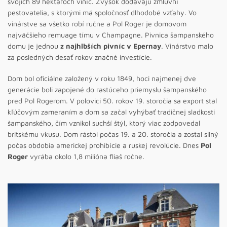
svojich 89 hektároch viníc. Zvyšok dodávajú zmluvní
pestovatelia, s ktorými má spoločnosť dlhodobé vzťahy. Vo
vinárstve sa všetko robí ručne a Pol Roger je domovom
najväčšieho remuage tímu v Champagne. Pivnica šampanského
domu je jednou
z najhlbších pivníc v Epernay
. Vinárstvo malo
za posledných desať rokov značné investície.
Dom bol oficiálne založený v roku 1849, hoci najmenej dve
generácie boli zapojené do rastúceho priemyslu šampanského
pred Pol Rogerom. V polovici 50. rokov 19. storočia sa export stal
kľúčovým zameraním a dom sa začal vyhýbať tradičnej sladkosti
šampanského, čím vznikol suchší štýl, ktorý viac zodpovedal
britskému vkusu. Dom rástol počas 19. a 20. storočia a zostal silný
počas obdobia americkej prohibície a ruskej revolúcie. Dnes
Pol
Roger
vyrába okolo 1,8 milióna fliaš ročne.