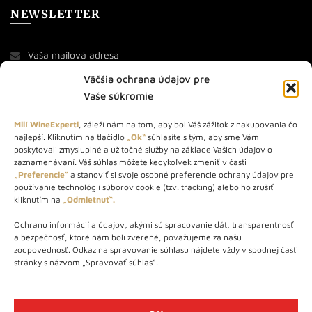
NEWSLETTER
Väčšia ochrana údajov pre
Vaše súkromie
Milí WineExperti
, záleží nám na tom, aby bol Váš zážitok z nakupovania čo
najlepší. Kliknutím na tlačidlo
„Ok“
súhlasíte s tým, aby sme Vám
O NÁS
poskytovali zmysluplné a užitočné služby na základe Vašich údajov o
zaznamenávaní. Váš súhlas môžete kedykoľvek zmeniť v časti
STORE – obchod s vínom a destilátmi od roku 2010. Na našej
„Preferencie“
a stanoviť si svoje osobné preferencie ochrany údajov pre
používanie technológií súborov cookie (tzv. tracking) alebo ho zrušiť
webovej stránke predávame viac ako 1000+ značkových
kliknutím na
„Odmietnuť“.
produktov.
Ochranu informácií a údajov, akými sú spracovanie dát, transparentnosť
Info tel.: +421 917 779 888
a bezpečnosť, ktoré nám boli zverené, považujeme za našu
Vínotéka: +421 917 888 879
zodpovednosť. Odkaz na spravovanie súhlasu nájdete vždy v spodnej časti
stránky s názvom „Spravovať súhlas“.
Vínotéka: Bratislavská 49/B, Bratislava 841 06
Centrála: Na vrátkach 1/N, Bratislava 841 01