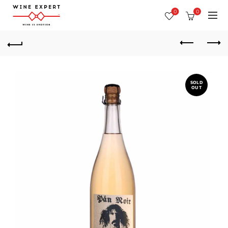
0
0
SOLD
OUT