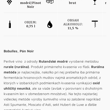
modré/Pinot
brut
ru
Noir
OBSAH
T
OBJEM:
ALKOHOLU:
Pé
0,75 l
11,5 %
N
Bobulles, Pán Noir
Perlivé víno z odrody
Rulandské modré
vyrobené metódou
rurale (rurálna)
. Produkt primárneho kvasenia vo fľaši.
Rurálna
metóda
je najlacnejšia, nakoľko pri nej prebieha iba primárna
fermentácia hroznových muštov najmä aromatických odrôd, z
ktorých v izobarických podmienkach kvasenia vynikajúci
oxid
uhličitý neuniká
, ale sa viaže (avšak v porovnaní s druhotným
kvasením len v obmedzenom množstve). Na tejto najstaršej
vidieckej metóde výroby šumivého vína sú založené napríklad
Asti Spumante, Moscato d’Asti, sekt Hubert de Luxe a ďalšie
aromatické šumivé vína.