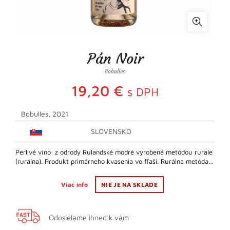
Pán Noir
Bobulles
19,20
€
s DPH
Bobulles, 2021
SLOVENSKO
Perlivé víno z odrody Rulandské modré vyrobené metódou rurale
(rurálna). Produkt primárneho kvasenia vo fľaši. Rurálna metóda…
Viac info
NIE JE NA SKLADE
Odosielame ihneď k vám