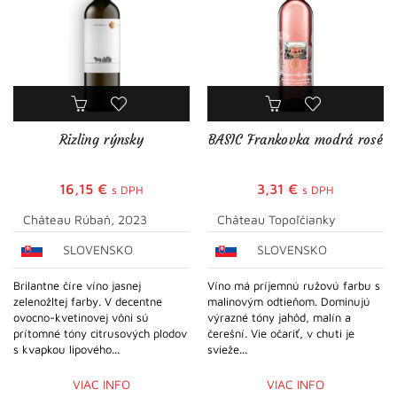
Rizling rýnsky
BASIC Frankovka modrá rosé
16,15
€
3,31
€
s DPH
s DPH
Château Rúbaň, 2023
Château Topoľčianky
SLOVENSKO
SLOVENSKO
Brilantne číre víno jasnej
Víno má príjemnú ružovú farbu s
zelenožltej farby. V decentne
malinovým odtieňom. Dominujú
ovocno-kvetinovej vôni sú
výrazné tóny jahôd, malín a
prítomné tóny citrusových plodov
čerešní. Vie očariť, v chuti je
s kvapkou lipového...
svieže...
VIAC INFO
VIAC INFO