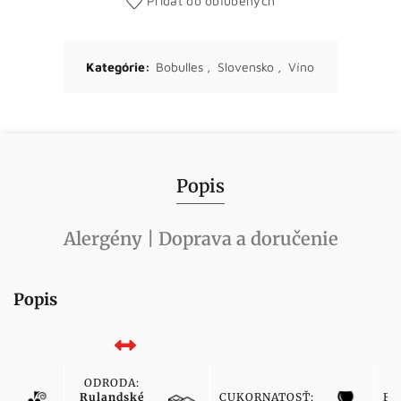
Pridať do obľúbených
Kategórie:
Bobulles
,
Slovensko
,
Víno
Popis
Alergény | Doprava a doručenie
Popis
ODRODA:
Rulandské
CUKORNATOSŤ:
FA