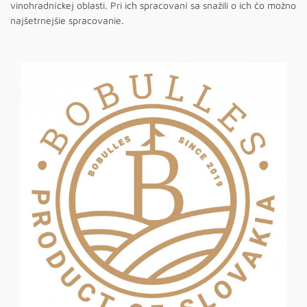
vinohradníckej oblasti. Pri ich spracovaní sa snažili o ich čo možno
najšetrnejšie spracovanie.