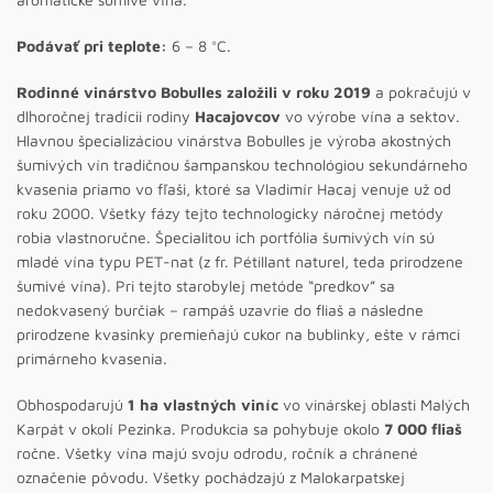
Podávať pri teplote:
6 – 8 °C.
Rodinné vinárstvo Bobulles založili v roku 2019
a pokračujú v
dlhoročnej tradícii rodiny
Hacajovcov
vo výrobe vína a sektov.
Hlavnou špecializáciou vinárstva Bobulles je výroba akostných
šumivých vín tradičnou šampanskou technológiou sekundárneho
kvasenia priamo vo fľaši, ktoré sa Vladimír Hacaj venuje už od
roku 2000. Všetky fázy tejto technologicky náročnej metódy
robia vlastnoručne. Špecialitou ich portfólia šumivých vín sú
mladé vína typu PET-nat (z fr. Pétillant naturel, teda prirodzene
šumivé vína). Pri tejto starobylej metóde “predkov” sa
nedokvasený burčiak – rampáš uzavrie do fliaš a následne
prirodzene kvasinky premieňajú cukor na bublinky, ešte v rámci
primárneho kvasenia.
Obhospodarujú
1 ha vlastných viníc
vo vinárskej oblasti Malých
Karpát v okolí Pezinka. Produkcia sa pohybuje okolo
7 000 fliaš
ročne. Všetky vína majú svoju odrodu, ročník a chránené
označenie pôvodu. Všetky pochádzajú z Malokarpatskej