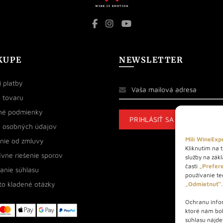
KUPE
NEWSLETTER
 platby
 tovaru
né podmienky
 osobných údajov
Milí WineExpe
nie od zmluvy
Kliknutím na t
ívne riešenie sporov
služby na zák
časti
„Prefere
anie súhlasu
používanie tec
to kladené otázky
„Odmietnuť“.
Ochranu infor
ktoré nám bo
súhlasu nájde