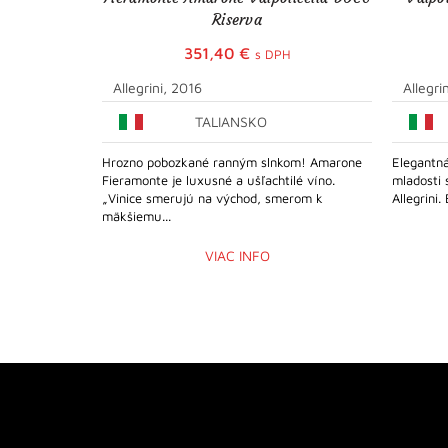
Riserva
351,40
€
s DPH
Allegrini, 2016
Allegri
TALIANSKO
Hrozno pobozkané ranným slnkom! Amarone
Elegantná
Fieramonte je luxusné a ušľachtilé víno.
mladosti 
„Vinice smerujú na východ, smerom k
Allegrini.
mäkšiemu...
VIAC INFO