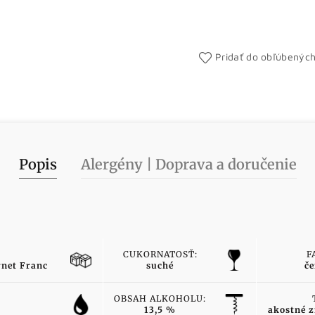
Pridať do obľúbenýc
Popis
Alergény | Doprava a doručenie
CUKORNATOSŤ:
F
rnet Franc
suché
če
OBSAH ALKOHOLU:
13,5 %
akostné z