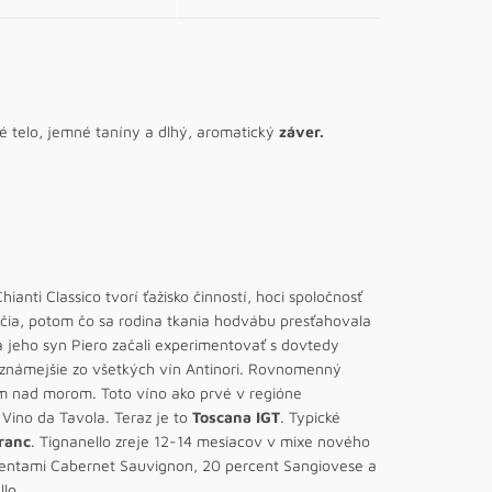
né telo, jemné taníny a dlhý, aromatický
záver.
anti Classico tvorí ťažisko činností, hoci spoločnosť
ročia, potom čo sa rodina tkania hodvábu presťahovala
 jeho syn Piero začali experimentovať s dovtedy
ajznámejšie zo všetkých vín Antinori. Rovnomenný
 nad morom. Toto víno ako prvé v regióne
Vino da Tavola. Teraz je to
Toscana IGT
. Typické
ranc
. Tignanello zreje 12-14 mesiacov v mixe nového
rcentami Cabernet Sauvignon, 20 percent Sangiovese a
lo.