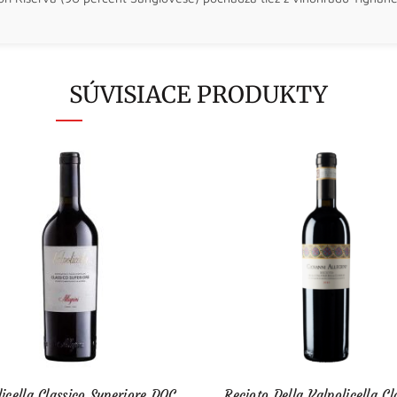
SÚVISIACE PRODUKTY
licella Classico Superiore DOC
Recioto Della Valpolicella Cl