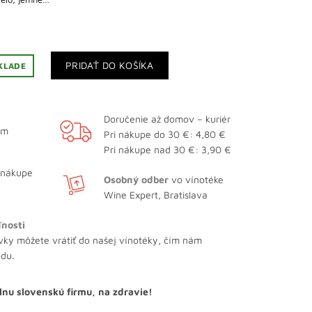
PRIDAŤ DO KOŠÍKA
KLADE
Doručenie až domov – kuriér
ám
Pri nákupe do 30 €: 4,80 €
Pri nákupe nad 30 €: 3,90 €
 nákupe
Osobný odber
vo vínotéke
Wine Expert, Bratislava
ľnosti
vky môžete vrátiť do našej vínotéky, čím nám
odu.
lnu slovenskú firmu, na zdravie!