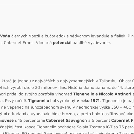
Vôňa
čiernych ríbezlí a čučoriedok s nádychom levandule a fialiek. Pl
n, Cabernet Franc. Víno má
potenciál
na dlhé vyzrievanie.
ktorá je jednou z najväčších a najvýznamnejších v Taliansku. Oblasť Chi
tách vyrobí okolo 20 miliónov fliaš. História domu siaha až do 14. sto
ori pridal do svojho portfólia vinohrad
Tignanello a Niccolò Antinori
a
a. Prvý ročník
Tignanello
bol vyrobený
v roku 1971
. Tignanello je n
h na vápenec na juhozápadnom svahu v nadmorskej výške 350 – 400 m
i odrodami a vynechalo biele hrozno, a preto bolo klasifikované ako 
iovese
s 15 percentami
Cabernet Sauvignon
a 5 percent
Cabernet F
čnejšej časti kopca Tignanello pochádza Solaia Toscana IGT so 75 pe
ri Riserva (90 percent Sangiovese) pochádza tiež z vinohradu Tignanel