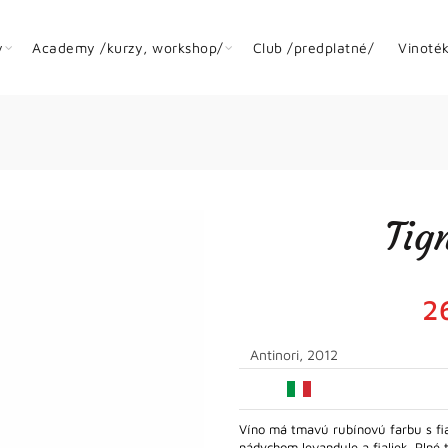
y
Academy /kurzy, workshop/
Club /predplatné/
Vinoté
Tig
2
Antinori, 2012
Víno má tmavú rubínovú farbu s fia
nádychom levandule a fialiek. Plné 