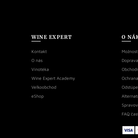
WINE EXPERT
O NÁ
Kontakt
Možnosti
O nás
Doprava
Vínotéka
Obchod
Wine Expert Academy
Ochrana
Veľkoobchod
Odstúpe
eShop
Alternat
Spravov
FAQ čas