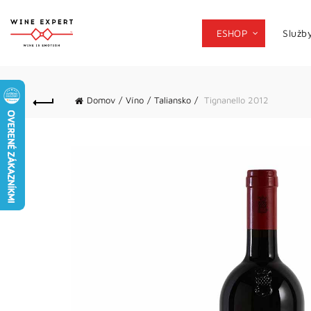
ESHOP
Služb
Domov
Víno
Taliansko
Tignanello 2012