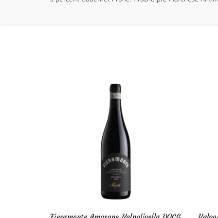
Fieramonte Amarone Valpolicella DOCG
Valpo