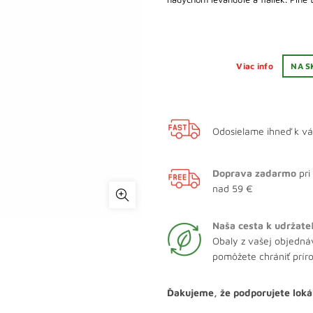
Viac info
NA S
Odosielame ihneď k v
Doprava zadarmo
pri
nad 59 €
Naša cesta k udržate
Obaly z vašej objedná
pomôžete chrániť prír
Ďakujeme, že podporujete loká