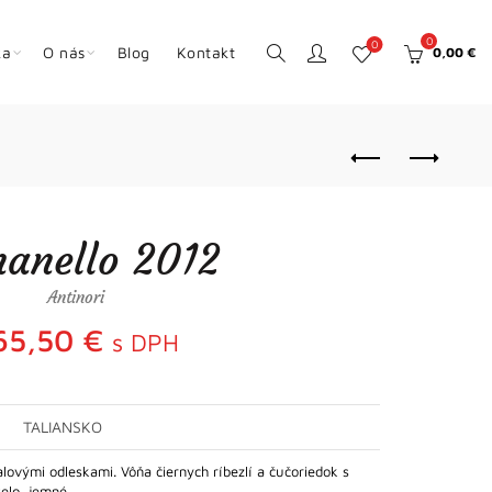
0
0
ka
O nás
Blog
Kontakt
0,00
€
nanello 2012
Antinori
65,50
€
s DPH
TALIANSKO
lovými odleskami. Vôňa čiernych ríbezlí a čučoriedok s
telo, jemné…