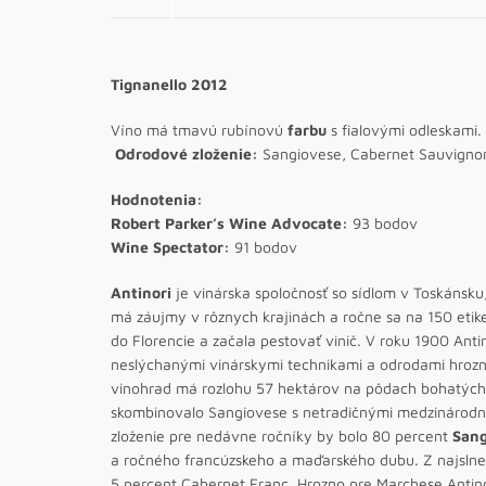
Tignanello 2012
Víno má tmavú rubínovú
farbu
s fialovými odleskami.
Odrodové zloženie:
Sangiovese, Cabernet Sauvigno
Hodnotenia:
Robert Parker’s Wine Advocate:
93 bodov
Wine Spectator:
91 bodov
Antinori
je vinárska spoločnosť so sídlom v Toskánsku, 
má záujmy v rôznych krajinách a ročne sa na 150 etike
do Florencie a začala pestovať vinič. V roku 1900 Antin
neslýchanými vinárskymi technikami a odrodami hrozn
vinohrad má rozlohu 57 hektárov na pôdach bohatýc
skombinovalo Sangiovese s netradičnými medzinárodným
zloženie pre nedávne ročníky by bolo 80 percent
Sang
a ročného francúzskeho a maďarského dubu. Z najslne
5 percent Cabernet Franc. Hrozno pre Marchese Antino