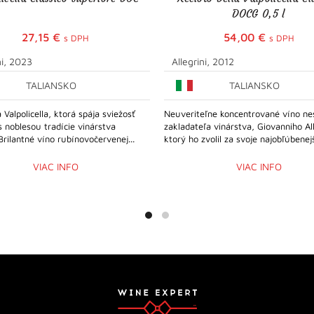
DOCG 0,5 l
27,15
€
54,00
€
s DPH
s DPH
ni, 2023
Allegrini, 2012
TALIANSKO
TALIANSKO
 Valpolicella, ktorá spája sviežosť
Neuveriteľne koncentrované víno ne
s noblesou tradície vinárstva
zakladateľa vinárstva, Giovanniho All
 Brilantné víno rubínovočervenej...
ktorý ho zvolil za svoje najobľúbenejš
VIAC INFO
VIAC INFO