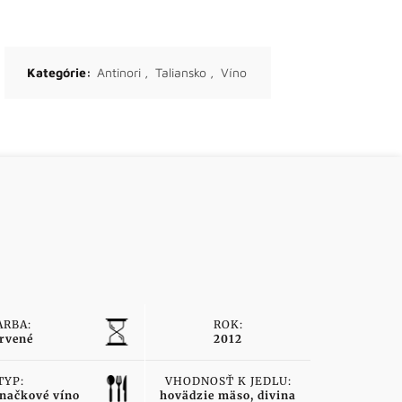
h
Kategórie:
Antinori
,
Taliansko
,
Víno
ARBA:
ROK:
rvené
2012
TYP:
VHODNOSŤ K JEDLU:
načkové víno
hovädzie mäso, divina