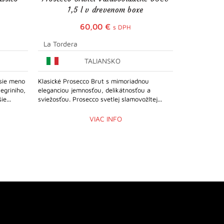
1,5 l v drevenom boxe
60,00
€
s DPH
La Tordera
Allegrini, 
TALIANSKO
sie meno
Klasické Prosecco Brut s mimoriadnou
Exkluzívne ví
egriniho,
eleganciou jemnosťou, delikátnosťou a
talianskeho vi
ie...
sviežosťou. Prosecco svetlej slamovožltej...
prestížne ocen
Talianska 2016
VIAC INFO