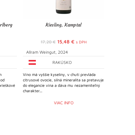
erlberg
Riesling, Kamptal
Sauv
Pôvodná
Aktuálna
15,48
€
17,20
€
s DPH
cena
cena
Allram Weingut, 2024
Waldschütz
bola:
je:
RAKÚSKO
17,20 €.
15,48 €.
m
Víno má vyššie kyseliny, v chuti prevláda
Víno kvasilo 
 od
citrusové ovocie, silná mineralita sa pretavuje
sudoch z vybr
orieškové
do elegancie vína a dáva mu nezameniteľný
Quercus (lati
charakter...
plné a dlhovek
VIAC INFO