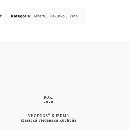
ch
Kategórie:
Allram
,
Rakúsko
,
Víno
ROK:
2020
VHODNOSŤ K JEDLU:
klasická viedenská kuchyňa