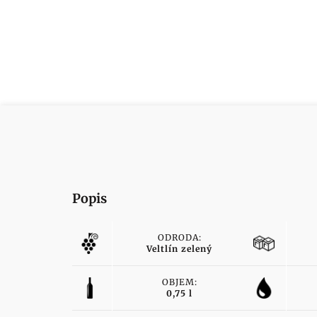
Popis
ODRODA:
Veltlín zelený
OBJEM:
0,75 l