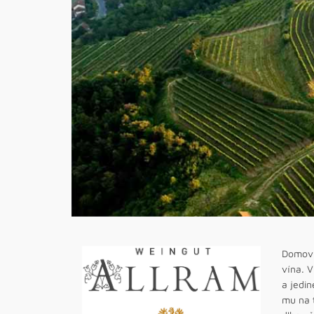
Domo
vína. V
a jedin
mu na t