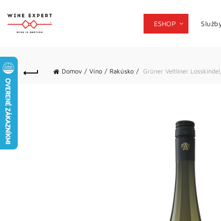
ESHOP
Služb
Domov
Víno
Rakúsko
Grüner Veltliner Losskindel