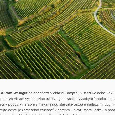
v
Allram Weingut
sa nachádza v oblasti Kamptal, v srdci Dolného Rakús
inárstvo Allram vyrába víno už štyri generácie s vysokým štandardom a
ečný podpis vinárstva s maximálnou starostlivosťou a najlepšími podm
ejto ceste je remeselná zručnosť vinárstva – s rozumom, láskou a proa