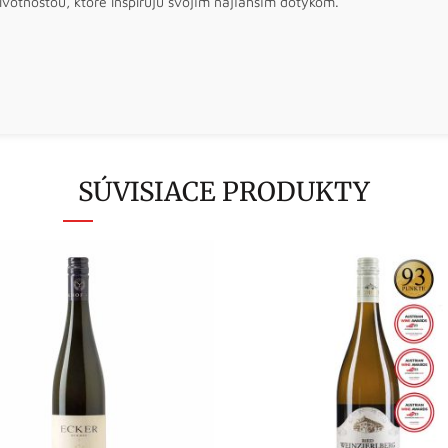
ivotnosťou, ktoré inšpirujú svojím najľahším dotykom.
SÚVISIACE PRODUKTY