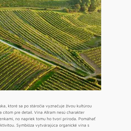
ka, ktoré sa po stáročia vyznačuje živou kultúrou
 citom pre detail. Vína Allram nesú charakter
ienkami, no napriek tomu ho tvorí príroda. Pomáhať
ktivitou. Symbióza vytvárajúca organické vína s