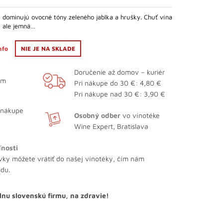
bola:
je:
i dominujú ovocné tóny zeleného jablka a hrušky. Chuť vína
11,35 €.
10,22 €.
, ale jemná…
info
NIE JE NA SKLADE
Doručenie až domov – kuriér
ám
Pri nákupe do 30 €: 4,80 €
Pri nákupe nad 30 €: 3,90 €
 nákupe
Osobný odber
vo vínotéke
Wine Expert, Bratislava
ľnosti
vky môžete vrátiť do našej vínotéky, čím nám
odu.
lnu slovenskú firmu, na zdravie!