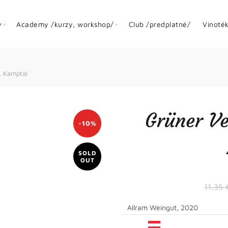
y
Academy /kurzy, workshop/
Club /predplatné/
Vinoté
, Kamptal
Grüner Ve
-10%
SOLD
OUT
11,35
Allram Weingut, 2020