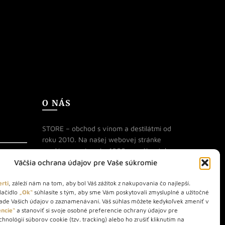
O NÁS
STORE – obchod s vínom a destilátmi od
roku 2010. Na našej webovej stránke
predávame viac ako 1000+ značkových
produktov.
Väčšia ochrana údajov pre Vaše súkromie
Info tel.: +421 917 779 888
rti
, záleží nám na tom, aby bol Váš zážitok z nakupovania čo najlepší.
lačidlo
„Ok“
súhlasíte s tým, aby sme Vám poskytovali zmysluplné a užitočné
Vínotéka: +421 917 888 879
lade Vašich údajov o zaznamenávaní. Váš súhlas môžete kedykoľvek zmeniť v
Vínotéka: Bratislavská 49/B,
ncie“
a stanoviť si svoje osobné preferencie ochrany údajov pre
hnológií súborov cookie (tzv. tracking) alebo ho zrušiť kliknutím na
Bratislava 841 06