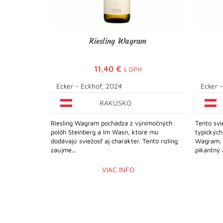
Riesling Wagram
11,40
€
s DPH
Ecker - Eckhof, 2024
Ecker 
RAKÚSKO
Riesling Wagram pochádza z výnimočných
Tento svi
polôh Steinberg a Im Wasn, ktoré mu
typických
dodávajú sviežosť aj charakter. Tento rizling
Wagram. V
zaujme...
pikantný 
VIAC INFO