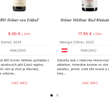
BIO Grüner von Eckhof
Grüner Veltliner Ried Weinzi
9,00
€
17,95
€
s DPH
s DPH
- Eckhof, 2024
Weingut Zöhrer, 2023
RAKÚSKO
RAKÚSKO
eži BIO Grüner Veltliner pochádza z
Zlatožltý lesk s relatívne intenzívny
 sprašových pôd (Löss) regiónu
odtieňom, minerálne korenie vo vôni
o vôni aj chuti je šťavnatý,
začiatku, jemné, zrelé žlté ovocie a 
a výborne...
tóny...
VIAC INFO
VIAC INFO