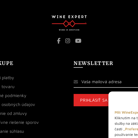
KUPE
NEWSLETTER
 platby
 tovaru
né podmienky
 osobných údajov
Milí WineExpe
nie od zmluvy
Kliknutím na t
ívne riešenie sporov
služby na zák
časti
„Prefere
anie súhlasu
používanie tec