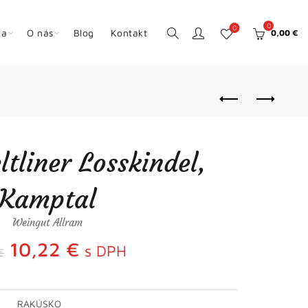
0
0
ka
O nás
Blog
Kontakt
0,00
€
ltliner Losskindel,
Kamptal
Weingut Allram
Pôvodná
Aktuálna
10,22
€
s DPH
€
cena
cena
RAKÚSKO