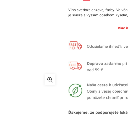
Víno svetlozelenkavej farby. Vo vôn
je svieža s vyšším obsahom kyselín
Viac 
Odosielame ihneď k v
Doprava zadarmo
pri
nad 59 €
Naša cesta k udržate
Obaly z vašej objedná
pomôžete chrániť prír
Ďakujeme, že podporujete loká