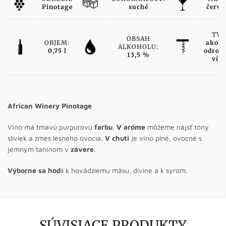
Pinotage
suché
červe
TYP
OBSAH
OBJEM:
akost
ALKOHOLU:
0,75 l
odrod
13,5 %
vín
African Winery Pinotage
Víno má tmavú purpurovú
farbu
.
V aróme
môžeme nájsť tóny
sliviek a zmes lesného ovocia.
V chuti
je víno plné, ovocné s
jemným tanínom v
závere
.
Výborne sa hodí
k hovädziemu mäsu, divine a k syrom.
SÚVISIACE PRODUKTY