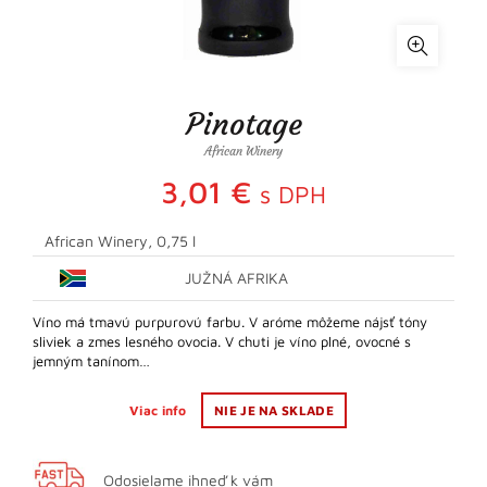
Pinotage
African Winery
3,01
€
s DPH
African Winery, 0,75 l
JUŽNÁ AFRIKA
Víno má tmavú purpurovú farbu. V aróme môžeme nájsť tóny
sliviek a zmes lesného ovocia. V chuti je víno plné, ovocné s
jemným tanínom…
Viac info
NIE JE NA SKLADE
Odosielame ihneď k vám