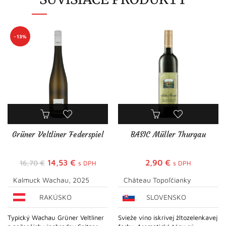
-13%
Grüner Veltliner Federspiel
BASIC Müller Thurgau
Pôvodná
Aktuálna
14,53
€
2,90
€
16,70
€
s DPH
s DPH
cena
cena
Kalmuck Wachau, 2025
Château Topoľčianky
bola:
je:
RAKÚSKO
SLOVENSKO
16,70 €.
14,53 €.
Typický Wachau Grüner Veltliner
Svieže víno iskrivej žltozelenkavej