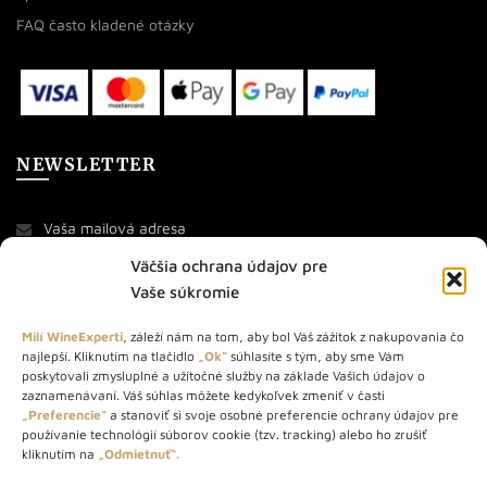
FAQ často kladené otázky
NEWSLETTER
Väčšia ochrana údajov pre
Vaše súkromie
Milí WineExperti
, záleží nám na tom, aby bol Váš zážitok z nakupovania čo
najlepší. Kliknutím na tlačidlo
„Ok“
súhlasíte s tým, aby sme Vám
O NÁS
poskytovali zmysluplné a užitočné služby na základe Vašich údajov o
zaznamenávaní. Váš súhlas môžete kedykoľvek zmeniť v časti
STORE – obchod s vínom a destilátmi od roku 2010. Na našej
„Preferencie“
a stanoviť si svoje osobné preferencie ochrany údajov pre
používanie technológií súborov cookie (tzv. tracking) alebo ho zrušiť
webovej stránke predávame viac ako 1000+ značkových
kliknutím na
„Odmietnuť“.
produktov.