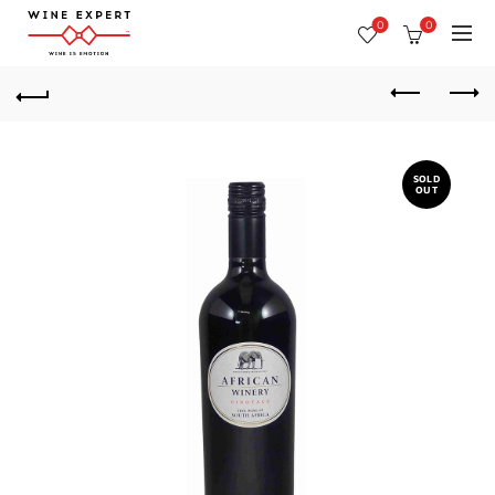
0
0
SOLD
OUT