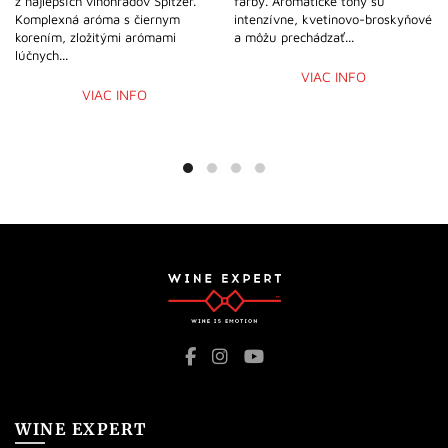
z najlepších vinohradov Spitzer.
farby. Aromatické tóny sú
Komplexná aróma s čiernym
intenzívne, kvetinovo-broskyňové
korením, zložitými arómami
a môžu prechádzať...
lúčnych...
VIAC INFO
VIAC INFO
WINE EXPERT