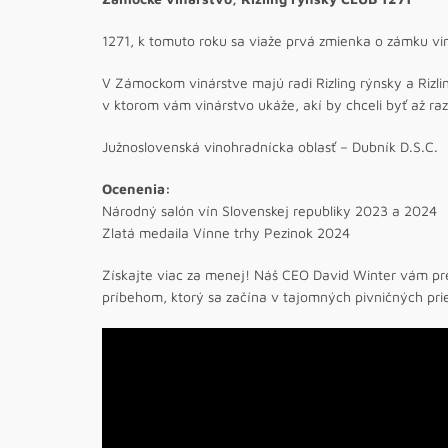
1271, k tomuto roku sa viaže prvá zmienka o zámku vi
V Zámockom vinárstve majú radi Rizling rýnsky a Rizlin
v ktorom vám vinárstvo ukáže, akí by chceli byť až ra
Južnoslovenská vinohradnícka oblasť – Dubník D.S.C.
Ocenenia:
Národný salón vín Slovenskej republiky 2023 a 2024
Zlatá medaila Vínne trhy Pezinok 2024
Získajte viac za menej! Náš CEO David Winter vám pr
príbehom, ktorý sa začína v tajomných pivničných pri