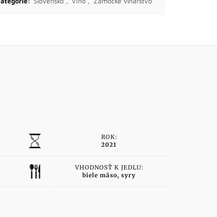
ategórie:
Slovensko
,
Víno
,
Zámocké vinárstvo
ROK:
2021
VHODNOSŤ K JEDLU:
biele mäso, syry