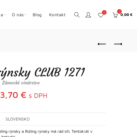
0
0
ka
O nás
Blog
Kontakt
0,00
€
rýnsky CLUB 1271
Zámocké vinárstvo
3,70
€
s DPH
SLOVENSKO
ing rýnsky a Rizling rýnsky má rád ich. Tentokrát v
 botrytis…