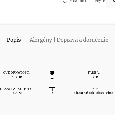
Pridať do obľúbených
K
Popis
Alergény | Doprava a doručenie
CUKORNATOSŤ:
FARBA:
suché
biele
OBSAH ALKOHOLU:
TYP:
14,5 %
akostné odrodové víno