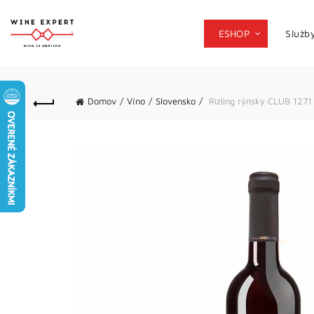
ESHOP
Služb
Domov
Víno
Slovensko
Rizling rýnsky CLUB 1271