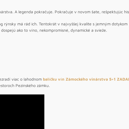
nárstva. A legenda pokračuje. Pokračuje v novom šate, rešpektujúc his
g rýnsky má rád ich. Tentokrát v najvyššej kvalite s jemným dotykom bo
z dospejú ako to víno, nekompromisné, dynamické a svieže.
ezradí viac o lahodnom
balíčku vín Zámockého vinárstva 5+1 ZAD
estoroch Pezinského zámku.