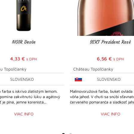
NOIR Devín
SEKT Prezident Rosé
4,33
€
6,56
€
s DPH
s DPH
u Topoľčianky
Château Topoľčianky
SLOVENSKO
SLOVENSKO
á farba s iskrivo zlatistým lemom.
Malinovoružová farba, buket ovláda
ipomína zakvitnutú lúku a agátový
vôňa jahod. V chuti sa snúbi sťavnat
 je plná, jemne korenistá...
červeného pomaranča a sladkosť jahô
VIAC INFO
VIAC INFO