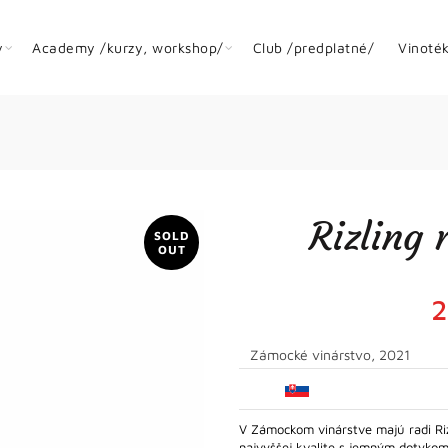
y
Academy /kurzy, workshop/
Club /predplatné/
Vinoté
Rizling 
SOLD
OUT
2
Zámocké vinárstvo, 2021
V Zámockom vinárstve majú radi Rizl
najvyššej kvalite s jemným dotykom