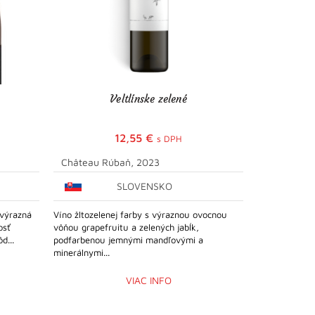
Veltlínske zelené
Cabe
12,55
€
s DPH
Château Rúbaň, 2023
Château R
SLOVENSKO
 výrazná
Víno žltozelenej farby s výraznou ovocnou
Víno iskrivo 
osť
vôňou grapefruitu a zelených jabĺk,
ovocnej príťaž
d...
podfarbenou jemnými mandľovými a
najmä lesných 
minerálnymi...
VIAC INFO