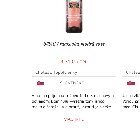
BASIC Frankovka modrá rosé
3,31
€
s DPH
Château Topoľčianky
Châtea
SLOVENSKO
Víno má príjemnú ružovú farbu s malinovým
Jasná žlt
odtieňom. Dominujú výrazné tóny jahôd,
Vôňou pr
malín a čerešní. Vie očariť, v chuti je svieže...
med. Chuť
VIAC INFO