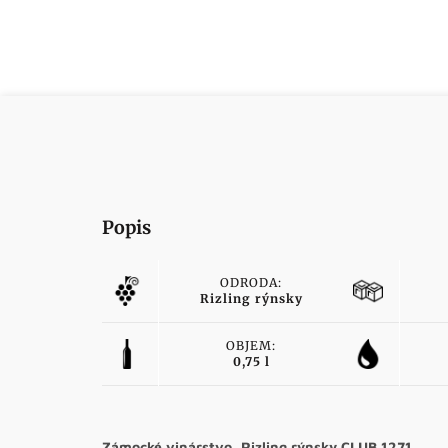
Popis
ODRODA:
Rizling rýnsky
OBJEM:
0,75 l
Zámocké vinárstvo, Rizling rýnsky CLUB 1271