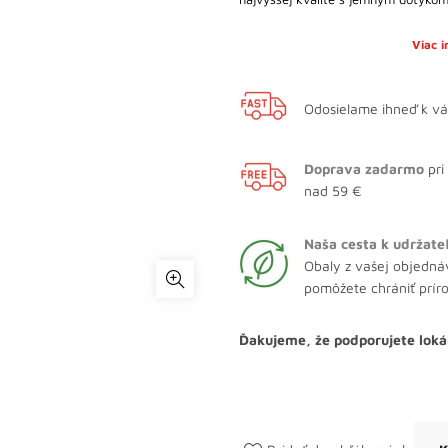
Viac 
Odosielame ihneď k v
Doprava zadarmo
pri
nad 59 €
Naša cesta k udržate
Obaly z vašej objedná
pomôžete chrániť prír
Ďakujeme, že podporujete loká