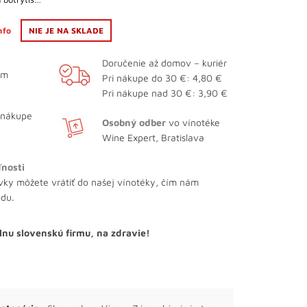
info
NIE JE NA SKLADE
Doručenie až domov – kuriér
ám
Pri nákupe do 30 €: 4,80 €
Pri nákupe nad 30 €: 3,90 €
 nákupe
Osobný odber
vo vínotéke
Wine Expert, Bratislava
ľnosti
vky môžete vrátiť do našej vínotéky, čím nám
odu.
lnu slovenskú firmu, na zdravie!