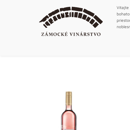
Vitajte
bohato
priest
nobles