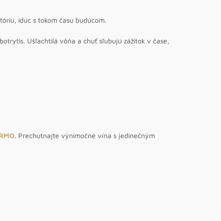
tóriu, idúc s tokom času budúcom.
trytis. Ušľachtilá vôňa a chuť sľubujú zážitok v čase,
ARMO
. Prechutnajte výnimočné vína s jedinečným