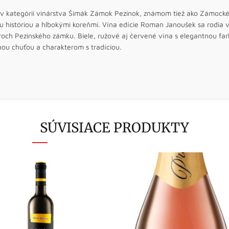
 v kategórii vinárstva Šimák Zámok Pezinok, známom tiež ako Zámocké 
u históriou a hlbokými koreňmi. Vína edície Roman Janoušek sa rodia
oroch Pezinského zámku. Biele, ružové aj červené vína s elegantnou f
nou chuťou a charakterom s tradíciou.
SÚVISIACE PRODUKTY