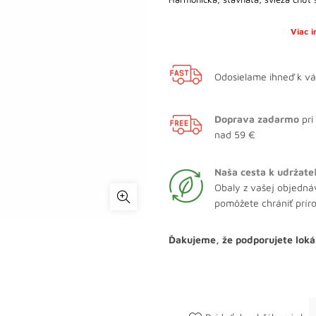
Viac 
Odosielame ihneď k v
Doprava zadarmo
pri
nad 59 €
Naša cesta k udržate
Obaly z vašej objedná
pomôžete chrániť prír
Ďakujeme, že podporujete loká