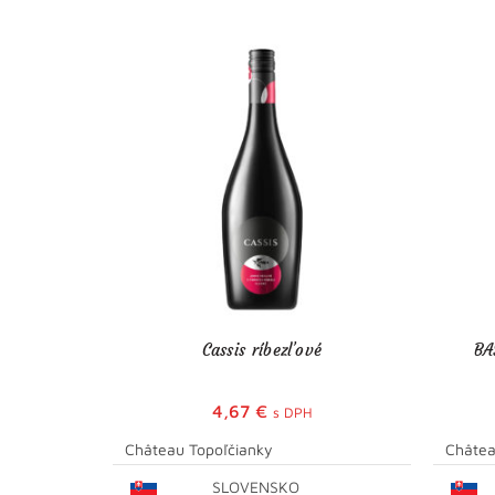
Cassis ríbezľové
BA
4,67
€
s DPH
Château Topoľčianky
Châtea
SLOVENSKO