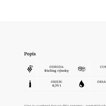
Popis
ODRODA:
CU
Rizling rýnsky
OBJEM:
OBSA
0,75 l
Víno je vyrobené bez použitia enzýmov, aromatických 