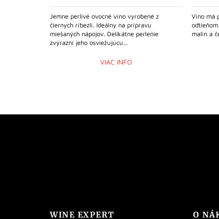
Jemne perlivé ovocné víno vyrobené z
Víno má 
čiernych ríbezlí. Ideálny na prípravu
odtieňom.
miešaných nápojov. Delikátne perlenie
malín a če
zvýrazní jeho osviežujúcu...
VIAC INFO
WINE EXPERT
O NÁ