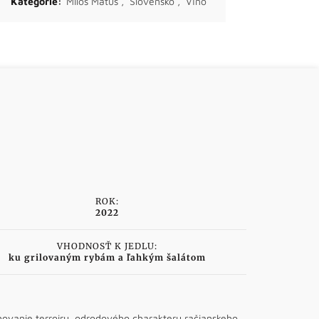
Kategórie:
Miloš Máťuš
,
Slovensko
,
Víno
ROK:
2022
VHODNOSŤ K JEDLU:
ku grilovaným rybám a ľahkým šalátom
hovanie terroiru, odrodového charakteru račianskeho