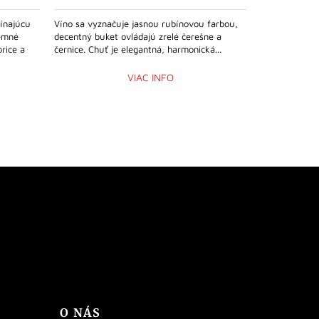
ínajúcu
Víno sa vyznačuje jasnou rubínovou farbou,
Víno žltozele
jemné
decentný buket ovládajú zrelé čerešne a
vôňou grapefr
rice a
černice. Chuť je elegantná, harmonická...
podfarbenou 
minerálnymi...
VIAC INFO
O NÁS