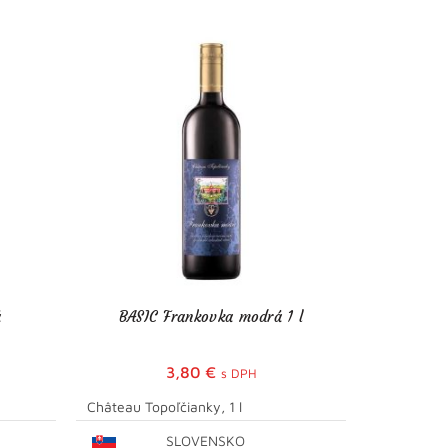
á
BASIC Frankovka modrá 1 l
3,80
€
s DPH
Château Topoľčianky, 1 l
Château R
SLOVENSKO