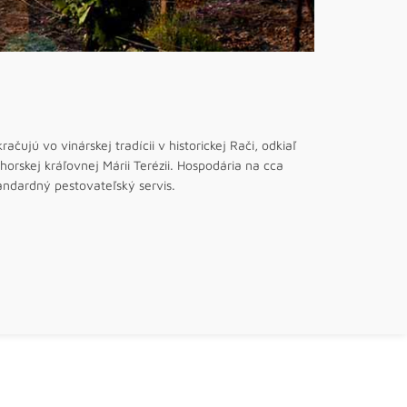
čujú vo vinárskej tradícii v historickej Rači, odkiaľ
orskej kráľovnej Márii Terézii. Hospodária na cca
andardný pestovateľský servis.