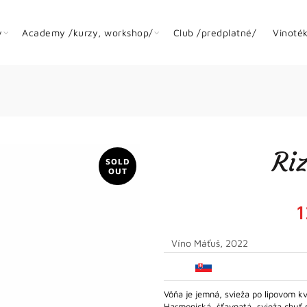
y
Academy /kurzy, workshop/
Club /predplatné/
Vinoté
Ri
SOLD
OUT
Víno Máťuš, 2022
Vôňa je jemná, svieža po lipovom k
Harmonická, šťavnatá, svieža chuť