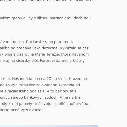
nakom grepu a lipy s dlhšou harmonickou dochuťou.
vávaní hrozna. Račianske víno patrí medzi
 alebo ho predávali ako dezertné. Vyvážalo sa cez
67 prijala cisárovná Mária Terézia, ktorá Račanom
né aj na cisársky stôl. Farárovi darovala krásny
orene. Hospodária na cca 20 ha viníc. Hrozno na
ódou s výnimkou kontrolovaného kvasenia pri
e z račianskeho podlažia. A to bez použitia
bových alebo barikových sudoch. Vína na trh
drody z inej parcely) má svoju osobitú chuť a vôňu,
ekoľkoročné vyzrievanie.