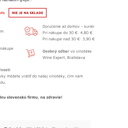
info
NIE JE NA SKLADE
Doručenie až domov – kuriér
ám
Pri nákupe do 30 €: 4,80 €
Pri nákupe nad 30 €: 3,90 €
 nákupe
Osobný odber
vo vínotéke
Wine Expert, Bratislava
ľnosti
vky môžete vrátiť do našej vínotéky, čím nám
odu.
lnu slovenskú firmu, na zdravie!