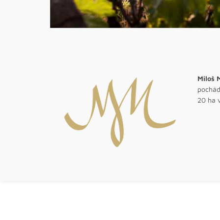
Miloš 
pochádz
20 ha 