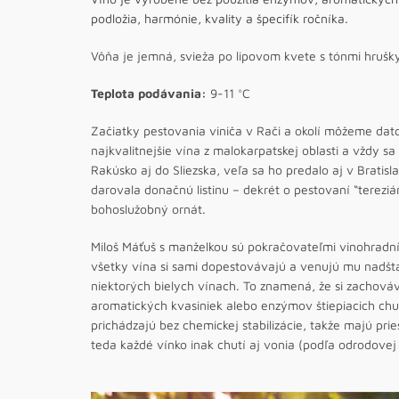
podložia, harmónie, kvality a špecifík ročníka.
Vôňa je jemná, svieža po lipovom kvete s tónmi hrušk
Teplota podávania:
9-11 °C
Začiatky pestovania viniča v Rači a okolí môžeme dato
najkvalitnejšie vína z malokarpatskej oblasti a vždy s
Rakúsko aj do Sliezska, veľa sa ho predalo aj v Bratis
darovala donačnú listinu – dekrét o pestovaní “tereziá
bohoslužobný ornát.
Miloš Máťuš s manželkou sú pokračovateľmi vinohradní
všetky vína si sami dopestovávajú a venujú mu nadšt
niektorých bielych vínach. To znamená, že si zachováv
aromatických kvasiniek alebo enzýmov štiepiacich chu
prichádzajú bez chemickej stabilizácie, takže majú prie
teda každé vínko inak chutí aj vonia (podľa odrodovej