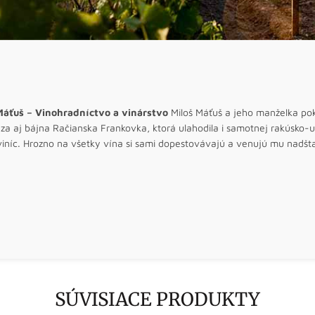
Máťuš – Vinohradníctvo a vinárstvo
Miloš Máťuš a jeho manželka pokra
a aj bájna Račianska Frankovka, ktorá ulahodila i samotnej rakúsko-uh
viníc. Hrozno na všetky vína si sami dopestovávajú a venujú mu nadšt
SÚVISIACE PRODUKTY