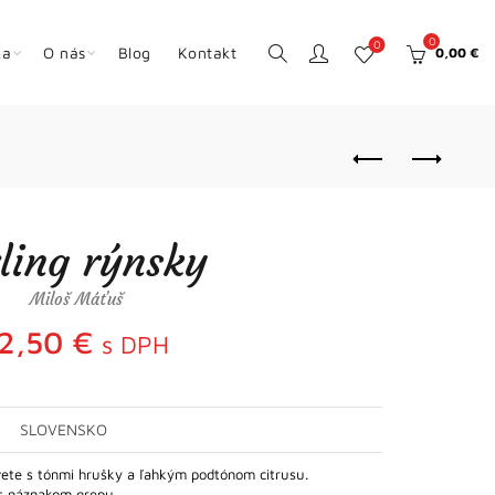
0
0
ka
O nás
Blog
Kontakt
0,00
€
zling rýnsky
Miloš Máťuš
12,50
€
s DPH
SLOVENSKO
vete s tónmi hrušky a ľahkým podtónom citrusu.
 s náznakom grepu…