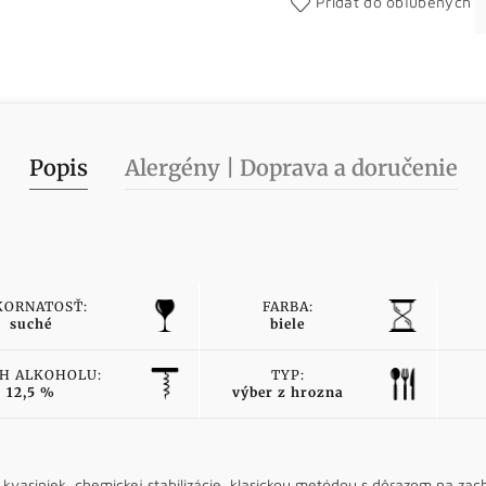
Pridať do obľúbených
Popis
Alergény | Doprava a doručenie
KORNATOSŤ:
FARBA:
suché
biele
H ALKOHOLU:
TYP:
12,5 %
výber z hrozna
kvasiniek, chemickej stabilizácie, klasickou metódou s dôrazom na zac