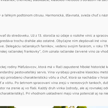
y a ľahkým podtónom citrusu. Harmonická, šťavnatá, svieža chuť s náz
vať do stredoveku. Už z 13. storočia sú údaje o rozlohe viníc a spraco
a predáva trochu drahšie ako ostatné. Obyčajne ním zlepšovali iné vína
lave. Delegáciu račianskych farníkov, vedenú svojím farárom, v roku 17
nskej račianskej frankovky”, čím uznala račianske červené víno za vhod
ckej rodiny Máťušovcov, ktorá má v Rači zapustené hlboké historické k
andardný pestovateľský servis. Vína vyrábajú prevažne klasickou met
ajú prirodzenú charakteristickú vôňu a chuť, ktorá sa nachádza v hrozn
ť a vôňu. Po šetrnom spracovaní vína zrejú v nerezových tankoch, du
stor na zrenie aj vo fľaši. Každý druh vínka (odrody, ale aj rovnakej o
 charakteristiky). Pri vhodnom uskladnení majú vína potenciál aj na ni