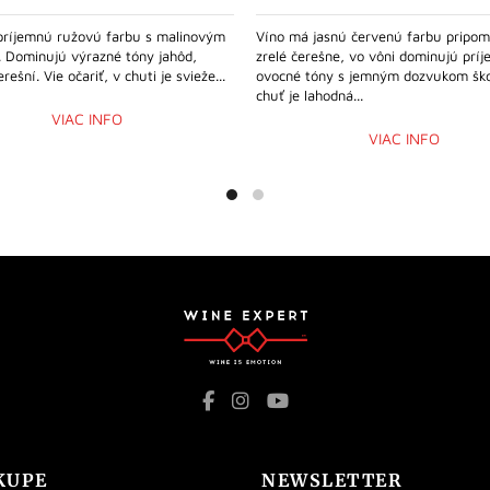
príjemnú ružovú farbu s malinovým
Víno má jasnú červenú farbu pripom
 Dominujú výrazné tóny jahôd,
zrelé čerešne, vo vôni dominujú prí
rešní. Vie očariť, v chuti je svieže...
ovocné tóny s jemným dozvukom ško
chuť je lahodná...
VIAC INFO
VIAC INFO
KUPE
NEWSLETTER