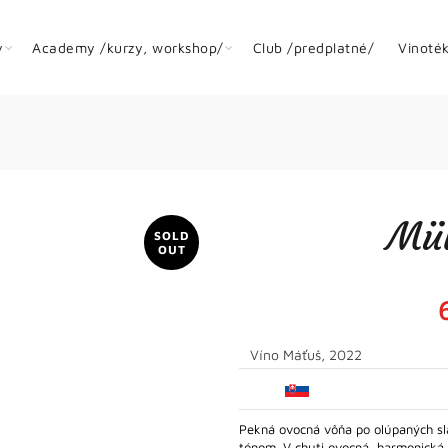
y
Academy /kurzy, workshop/
Club /predplatné/
Vinoté
Mül
SOLD
OUT
Víno Máťuš, 2022
Pekná ovocná vôňa po olúpaných sl
tónom. V chuti ovocná, harmonická