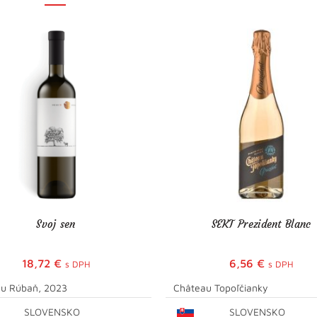
Svoj sen
SEKT Prezident Blanc
18,72
€
6,56
€
s DPH
s DPH
u Rúbaň, 2023
Château Topoľčianky
SLOVENSKO
SLOVENSKO