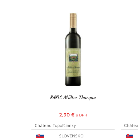
BASIC Müller Thurgau
2,90
€
s DPH
Château Topoľčianky
Châtea
SLOVENSKO