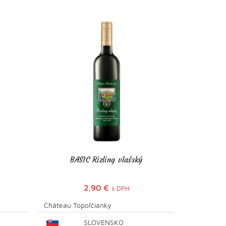
BASIC Rizling vlašský
2,90
€
s DPH
Château Topoľčianky
Château R
SLOVENSKO