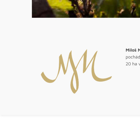
Miloš 
pochádz
20 ha 