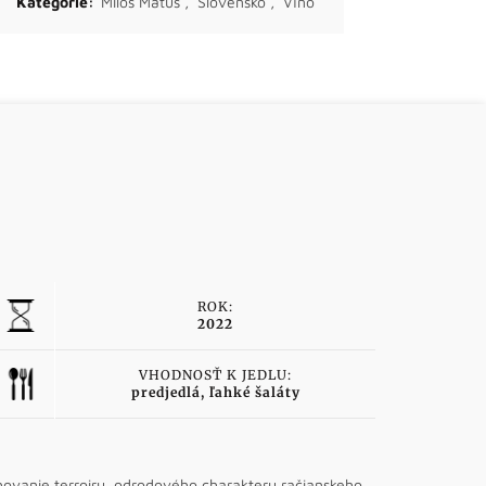
Kategórie:
Miloš Máťuš
,
Slovensko
,
Víno
ROK:
2022
VHODNOSŤ K JEDLU:
predjedlá, ľahké šaláty
hovanie terroiru, odrodového charakteru račianskeho