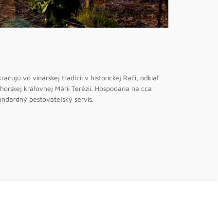
čujú vo vinárskej tradícii v historickej Rači, odkiaľ
orskej kráľovnej Márii Terézii. Hospodária na cca
andardný pestovateľský servis.