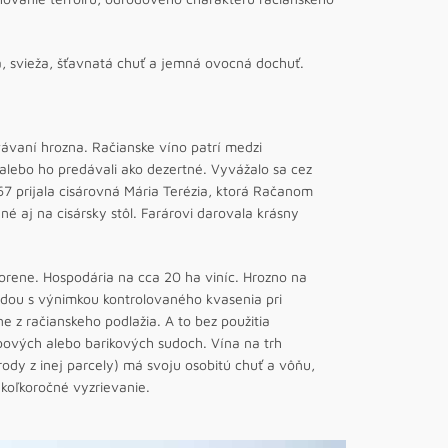
 svieža, šťavnatá chuť a jemná ovocná dochuť.
vávaní hrozna. Račianske víno patrí medzi
 alebo ho predávali ako dezertné. Vyvážalo sa cez
67 prijala cisárovná Mária Terézia, ktorá Račanom
né aj na cisársky stôl. Farárovi darovala krásny
orene. Hospodária na cca 20 ha viníc. Hrozno na
ódou s výnimkou kontrolovaného kvasenia pri
e z račianskeho podlažia. A to bez použitia
bových alebo barikových sudoch. Vína na trh
drody z inej parcely) má svoju osobitú chuť a vôňu,
ekoľkoročné vyzrievanie.