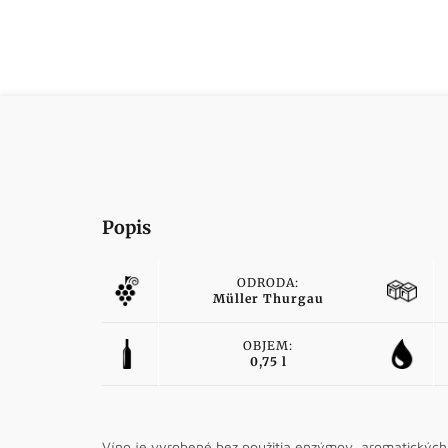
Popis
ODRODA:
Müller Thurgau
OBJEM:
0,75 l
Víno je vyrobené bez použitia enzýmov, aromatických 