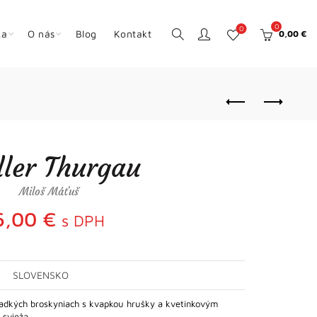
0
0
ka
O nás
Blog
Kontakt
0,00
€
ler Thurgau
Miloš Máťuš
6,00
€
s DPH
SLOVENSKO
adkých broskyniach s kvapkou hrušky a kvetinkovým
, svieža…