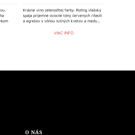
iou.
Krásne víno zelenožltej farby. Rizling vlašský
Víno žltozele
ôňa
spája príjemné ovocné tóny červených ríbezlí
vôňou grapefr
tykom
a egrešov s vôňou lúčných kvetov a medu...
podfarbenou 
minerálnymi...
VIAC INFO
O NÁS