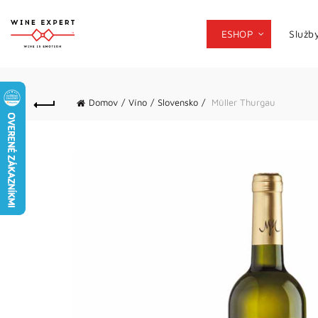
ESHOP
Služb
Domov
Víno
Slovensko
Müller Thurgau