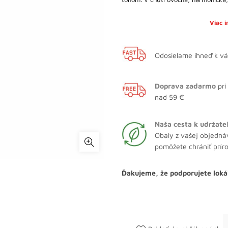
Viac 
Odosielame ihneď k v
Doprava zadarmo
pri
nad 59 €
Naša cesta k udržate
Obaly z vašej objedná
pomôžete chrániť prír
Ďakujeme, že podporujete loká