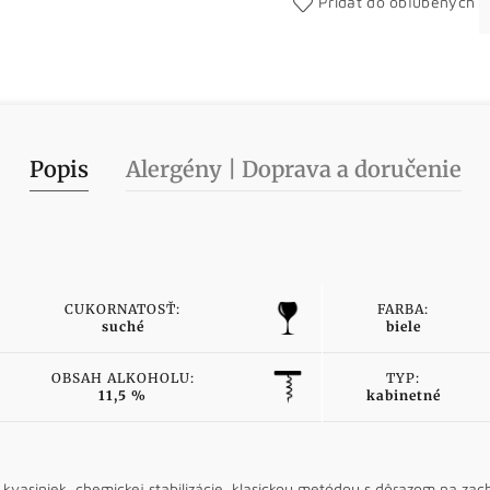
Pridať do obľúbených
Popis
Alergény | Doprava a doručenie
CUKORNATOSŤ:
FARBA:
suché
biele
OBSAH ALKOHOLU:
TYP:
11,5 %
kabinetné
kvasiniek, chemickej stabilizácie, klasickou metódou s dôrazom na zac