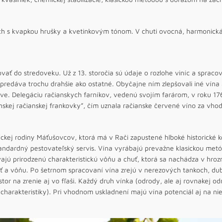
 s kvapkou hrušky a kvetinkovým tónom. V chuti ovocná, harmonická,
vať do stredoveku. Už z 13. storočia sú údaje o rozlohe viníc a spraco
a predáva trochu drahšie ako ostatné. Obyčajne ním zlepšovali iné vína
lave. Delegáciu račianskych farníkov, vedenú svojím farárom, v roku 17
nskej račianskej frankovky”, čím uznala račianske červené víno za vhod
ckej rodiny Máťušovcov, ktorá má v Rači zapustené hlboké historické k
andardný pestovateľský servis. Vína vyrábajú prevažne klasickou met
ajú prirodzenú charakteristickú vôňu a chuť, ktorá sa nachádza v hrozn
ť a vôňu. Po šetrnom spracovaní vína zrejú v nerezových tankoch, du
stor na zrenie aj vo fľaši. Každý druh vínka (odrody, ale aj rovnakej o
 charakteristiky). Pri vhodnom uskladnení majú vína potenciál aj na ni