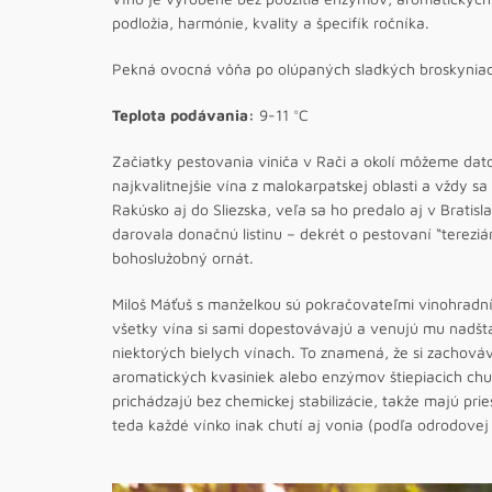
podložia, harmónie, kvality a špecifík ročníka.
Pekná ovocná vôňa po olúpaných sladkých broskyniach
Teplota podávania:
9-11 °C
Začiatky pestovania viniča v Rači a okolí môžeme dato
najkvalitnejšie vína z malokarpatskej oblasti a vždy s
Rakúsko aj do Sliezska, veľa sa ho predalo aj v Bratis
darovala donačnú listinu – dekrét o pestovaní “tereziá
bohoslužobný ornát.
Miloš Máťuš s manželkou sú pokračovateľmi vinohradní
všetky vína si sami dopestovávajú a venujú mu nadšt
niektorých bielych vínach. To znamená, že si zachováv
aromatických kvasiniek alebo enzýmov štiepiacich chu
prichádzajú bez chemickej stabilizácie, takže majú prie
teda každé vínko inak chutí aj vonia (podľa odrodovej