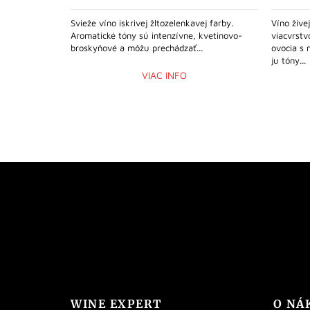
Svieže víno iskrivej žltozelenkavej farby.
Víno žive
Aromatické tóny sú intenzívne, kvetinovo-
viacvrstv
broskyňové a môžu prechádzať...
ovocia s 
ju tóny...
VIAC INFO
WINE EXPERT
O NÁ