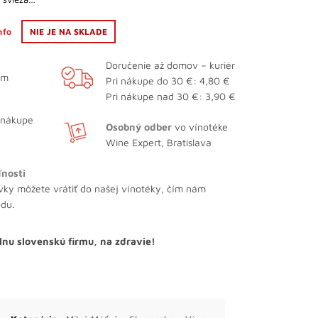
info
NIE JE NA SKLADE
Doručenie až domov – kuriér
ám
Pri nákupe do 30 €: 4,80 €
Pri nákupe nad 30 €: 3,90 €
 nákupe
Osobný odber
vo vínotéke
Wine Expert, Bratislava
ľnosti
vky môžete vrátiť do našej vínotéky, čím nám
odu.
lnu slovenskú firmu, na zdravie!