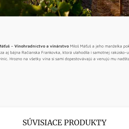
Máťuš – Vinohradníctvo a vinárstvo
Miloš Máťuš a jeho manželka pokra
a aj bájna Račianska Frankovka, ktorá ulahodila i samotnej rakúsko-uh
viníc. Hrozno na všetky vína si sami dopestovávajú a venujú mu nadšt
SÚVISIACE PRODUKTY