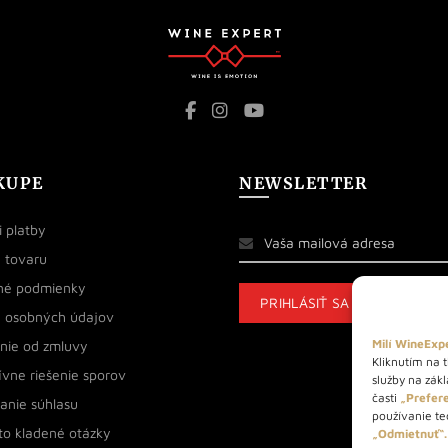
KUPE
NEWSLETTER
 platby
 tovaru
né podmienky
 osobných údajov
Milí WineExpe
nie od zmluvy
Kliknutím na t
ívne riešenie sporov
služby na zák
časti
„Prefere
anie súhlasu
používanie tec
to kladené otázky
„Odmietnuť“.