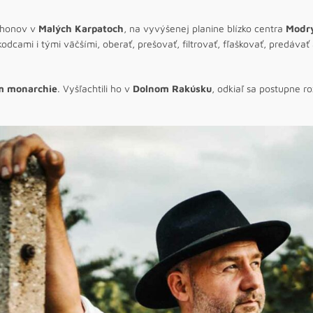
h honov v
Malých Karpatoch
, na vyvýšenej planine blízko centra
Modry
 škodcami i tými väčšími, oberať, prešovať, filtrovať, fľaškovať, pred
m monarchie
. Vyšľachtili ho v
Dolnom Rakúsku
, odkiaľ sa postupne roz