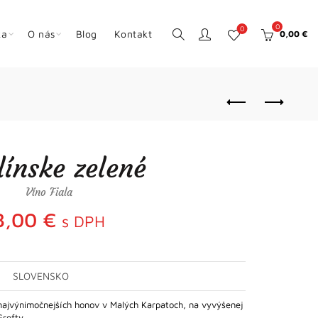
0
0
ka
O nás
Blog
Kontakt
0,00
€
línske zelené
Víno Fiala
8,00
€
s DPH
SLOVENSKO
z najvýnimočnejších honov v Malých Karpatoch, na vyvýšenej
 Grefty…