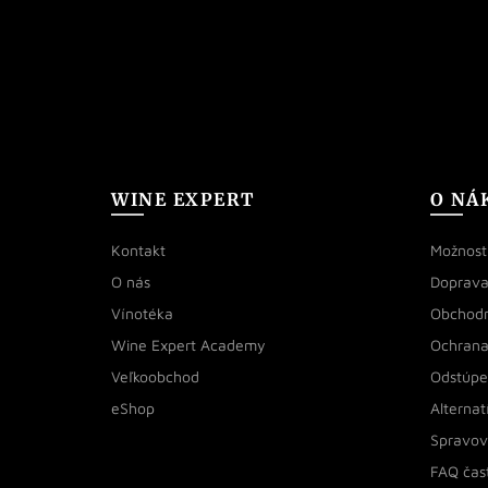
WINE EXPERT
O NÁ
Kontakt
Možnosti
O nás
Doprava
Vínotéka
Obchod
Wine Expert Academy
Ochrana
Veľkoobchod
Odstúpe
eShop
Alternat
Spravov
FAQ čas