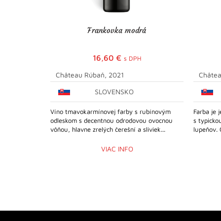
Frankovka modrá
16,60
€
s DPH
Château Rúbaň, 2021
Châtea
SLOVENSKO
Víno tmavokarmínovej farby s rubínovým
Farba je 
odleskom s decentnou odrodovou ovocnou
s typick
vôňou, hlavne zrelých čerešní a sliviek...
lupeňov. 
VIAC INFO