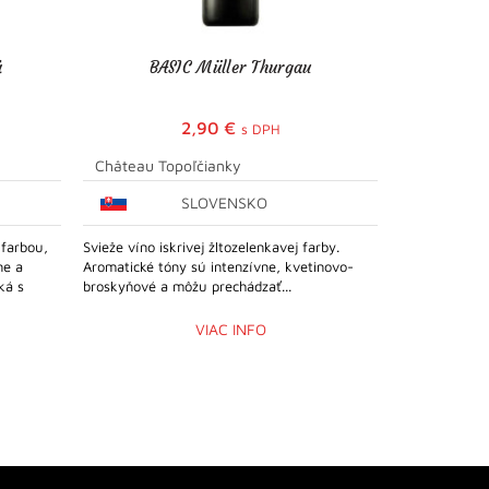
á
BASIC Müller Thurgau
2,90
€
s DPH
Château Topoľčianky
Château To
SLOVENSKO
 farbou,
Svieže víno iskrivej žltozelenkavej farby.
Jasná žltá far
ne a
Aromatické tóny sú intenzívne, kvetinovo-
Vôňou pripomí
ká s
broskyňové a môžu prechádzať...
med. Chuť je p
VIAC INFO