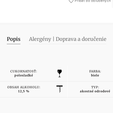
Pridať do obľúbených
Popis
Alergény | Doprava a doručenie
CUKORNATOSŤ:
FARBA:
polosladké
biele
OBSAH ALKOHOLU:
TYP:
12,5 %
akostné odrodové