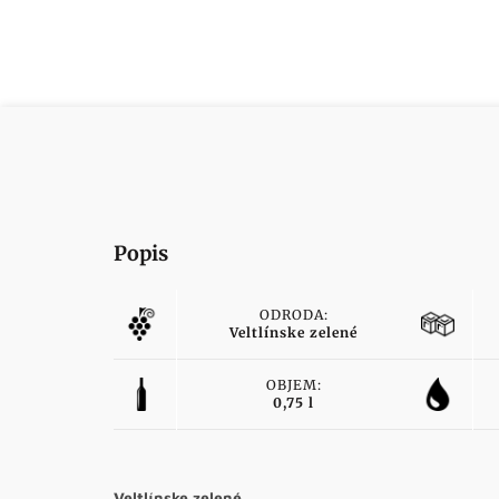
Popis
ODRODA:
Veltlínske zelené
OBJEM:
0,75 l
Veltlínske zelené