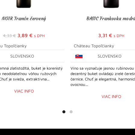
NOIR Tramín červený
BASIC Frankovka modr
Pôvodná
Aktuálna
3,89
€
3,31
€
4,33
€
s DPH
s DPH
cena
cena
u Topoľčianky
Château Topoľčianky
bola:
je:
SLOVENSKO
SLOVENSKO
4,33 €.
3,89 €.
jemná zlatistožltá, buket je korenistý
Víno sa vyznačuje jasnou rubínovou
ou neodolateľnou vôňou ružových
decentný buket ovládajú zrelé čereš
Chuť je svieža, extraktívna...
černice. Chuť je elegantná, harmonic
ovocnou...
VIAC INFO
VIAC INFO