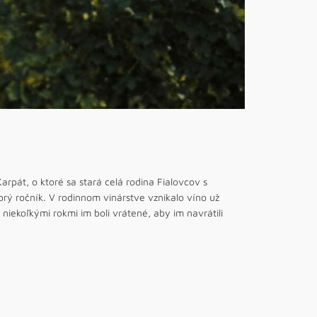
rpát, o ktoré sa stará celá rodina Fialovcov s
rý ročník. V rodinnom vinárstve vznikalo víno už
 niekoľkými rokmi im boli vrátené, aby im navrátili