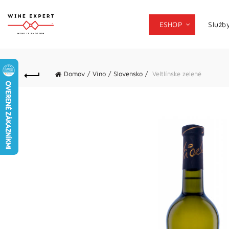
ESHOP
Služb
Domov
Víno
Slovensko
Veltlínske zelené