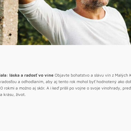
iala: láska a radosť vo víne
Objavte bohatstvo a slávu vín z Malých Ka
 radosťou a odhodlaním, aby aj tento rok mohol byť hodnotený ako dob
0 rokmi a možno aj skôr. A i keď prišli po vojne o svoje vinohrady, pred
 a krásu, život.