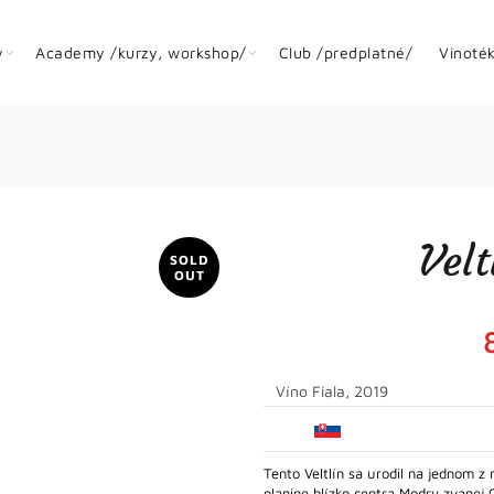
y
Academy /kurzy, workshop/
Club /predplatné/
Vinoté
Velt
SOLD
OUT
Víno Fiala, 2019
Tento Veltlín sa urodil na jednom 
planine blízko centra Modry zvanej