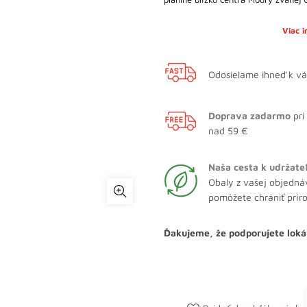
Viac 
Odosielame ihneď k v
Doprava zadarmo
pri
nad 59 €
Naša cesta k udržate
Obaly z vašej objedná
pomôžete chrániť prír
Ďakujeme, že podporujete loká