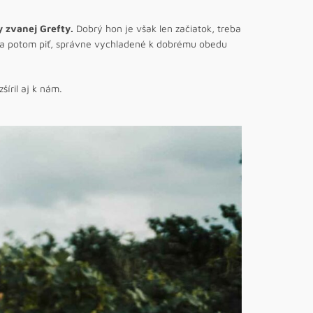
 zvanej Grefty.
Dobrý hon je však len začiatok, treba
ávať a potom piť, správne vychladené k dobrému obedu
šíril aj k nám.