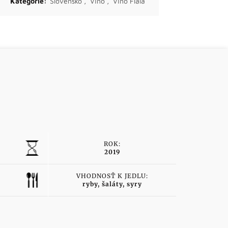
Kategórie:
Slovensko
,
Víno
,
Víno Fiala
ROK:
2019
VHODNOSŤ K JEDLU:
ryby, šaláty, syry