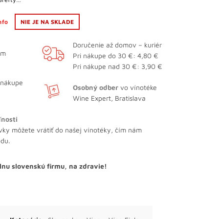
info
NIE JE NA SKLADE
Doručenie až domov – kuriér
ám
Pri nákupe do 30 €: 4,80 €
Pri nákupe nad 30 €: 3,90 €
 nákupe
Osobný odber
vo vínotéke
Wine Expert, Bratislava
ľnosti
vky môžete vrátiť do našej vínotéky, čím nám
odu.
lnu slovenskú firmu, na zdravie!