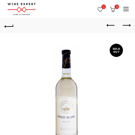
0
0
SOLD
OUT