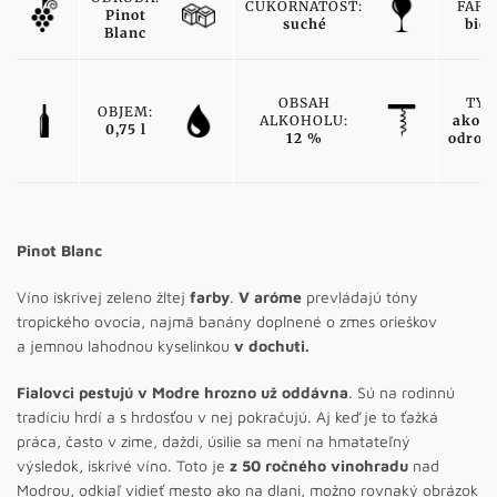
CUKORNATOSŤ:
FARB
Pinot
suché
biel
Blanc
OBSAH
TYP
OBJEM:
ALKOHOLU:
akost
0,75 l
12 %
odrod
Pinot Blanc
Víno iskrivej zeleno žltej
farby
.
V aróme
prevládajú tóny
tropického ovocia, najmä banány doplnené o zmes orieškov
a jemnou lahodnou kyselinkou
v dochuti.
Fialovci pestujú v Modre hrozno už oddávna
. Sú na rodinnú
tradíciu hrdí a s hrdosťou v nej pokračujú. Aj keď je to ťažká
práca, často v zime, daždi, úsilie sa mení na hmatateľný
výsledok, iskrivé víno. Toto je
z 50 ročného vinohradu
nad
Modrou, odkiaľ vidieť mesto ako na dlani, možno rovnaký obrázok