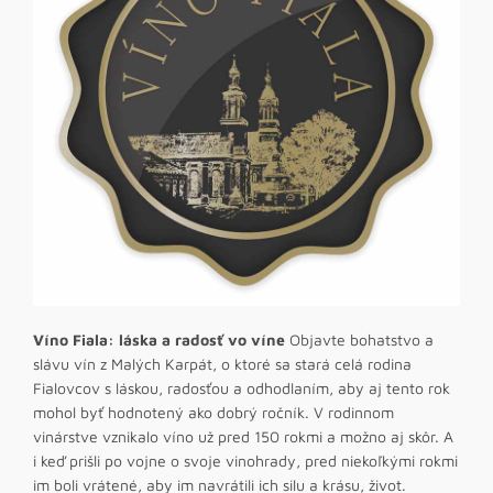
Víno Fiala: láska a radosť vo víne
Objavte bohatstvo a
slávu vín z Malých Karpát, o ktoré sa stará celá rodina
Fialovcov s láskou, radosťou a odhodlaním, aby aj tento rok
mohol byť hodnotený ako dobrý ročník. V rodinnom
vinárstve vznikalo víno už pred 150 rokmi a možno aj skôr. A
i keď prišli po vojne o svoje vinohrady, pred niekoľkými rokmi
im boli vrátené, aby im navrátili ich silu a krásu, život.