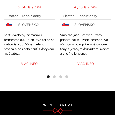
6,56
€
4,33
€
s DPH
s DPH
Château Topoľčianky
Château Topoľčianky
SLOVENSKO
SLOVENSKO
Sekt vyrobený primárnou
Víno má jasnú červenú farbu
fermentáciou. Zelenkavá farba so
pripomínajúcu zrelé čerešne, vo
zlatou iskrou. Vôňa zrelého
vôni dominujú príjemné ovocné
hrozna a nasladlá chuť s dotykom
tóny s jemným dozvukom škorice
muškátu...
a chuť je lahodná...
VIAC INFO
VIAC INFO