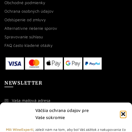
Obchodné podmienky
Ochrana osobných údajov
Odstúpenie od zmluvy
Alternatívne riešenie sporov
Spravovanie súhlasu
FAQ často kladené otázky
NEWSLETTER
Väčšia ochrana údajov pre
Vaše súkromie
Milí WineExperti
, záleží nám na tom, aby bol Váš zážitok z nakupovania čo