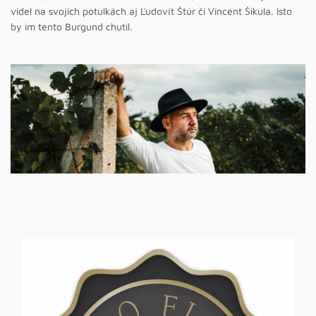
videl na svojich potulkách aj Ľudovít Štúr či Vincent Šikula. Isto
by im tento Burgund chutil.