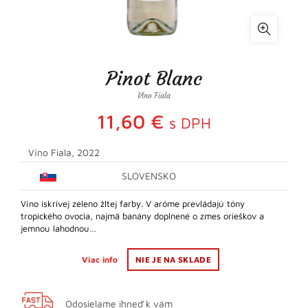
Pinot Blanc
Víno Fiala
11,60
€
s DPH
Víno Fiala, 2022
SLOVENSKO
Víno iskrivej zeleno žltej farby. V aróme prevládajú tóny
tropického ovocia, najmä banány doplnené o zmes orieškov a
jemnou lahodnou…
Viac info
NIE JE NA SKLADE
Odosielame ihneď k vám