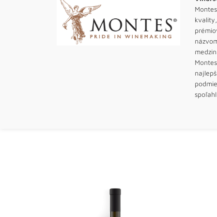
Montes 
kvalit
prémiov
názvom 
medziná
Montes 
najlepš
podmien
spoľahl