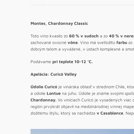
Montes, Chardonnay Classic
Toto víno kvasilo zo
60 % v sudoch
a zo
40 % v nere
zachované ovocné
vône
. Víno má svetložltú
farbu
zo
dobrým telom a vyvážené, v ústach komplexné a smo
Podávame
pri teplote 10-12 °C.
Apelácia: Curicó Valley
Údolie Curicó
je vinárska oblasť v strednom Chile, kt
a údolie
Lontue
na juhu. Údolie je známe svojimi sp
Chardonnay.
Vo viniciach Curicó je vysadených viac 
región prvýkrát objavil na medzinárodnej vínnej map
zložitému štýlu, ktorý sa nachádza
v Casablance
. Nap