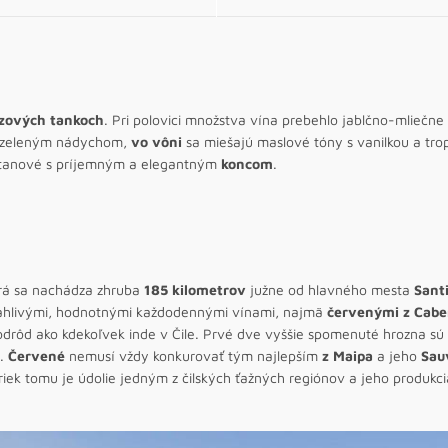
zových tankoch
. Pri polovici množstva vína prebehlo jablčno-mliečne 
 zeleným nádychom,
vo vôni
sa miešajú maslové tóny s vanilkou a tr
tanové s príjemným a elegantným
koncom
.
orá sa nachádza zhruba
185 kilometrov
južne od hlavného mesta
Sant
oľahlivými, hodnotnými každodennými vínami, najmä
červenými z Cabe
odrôd ako kdekoľvek inde v Čile. Prvé dve vyššie spomenuté hrozna sú
e.
Červené
nemusí vždy konkurovať tým najlepším
z Maipa
a jeho
Sau
riek tomu je údolie jedným z čilských ťažných regiónov a jeho produkcia