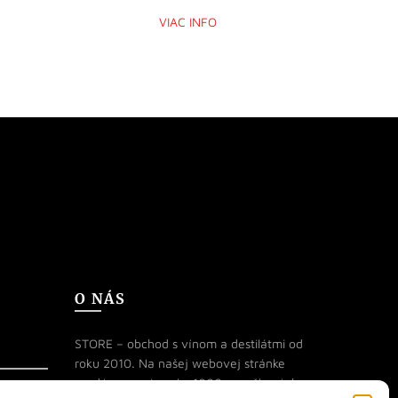
VIAC INFO
O NÁS
STORE – obchod s vínom a destilátmi od
roku 2010. Na našej webovej stránke
predávame viac ako 1000+ značkových