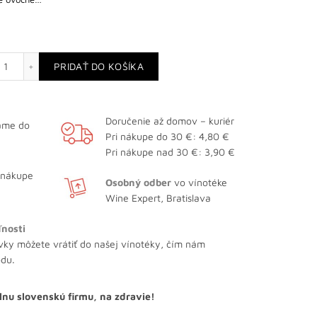
množstvo Chardonnay Classic
PRIDAŤ DO KOŠÍKA
Doručenie až domov – kuriér
lame do
Pri nákupe do 30 €: 4,80 €
Pri nákupe nad 30 €: 3,90 €
 nákupe
Osobný odber
vo vínotéke
Wine Expert, Bratislava
ľnosti
vky môžete vrátiť do našej vínotéky, čím nám
odu.
lnu slovenskú firmu, na zdravie!