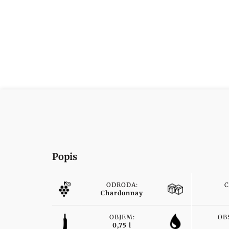
Popis
ODRODA:
C
Chardonnay
OBJEM:
OB
0,75 l