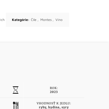
ých
Kategórie:
Čile
,
Montes
,
Víno
ROK:
2023
VHODNOSŤ K JEDLU:
ryby, hydina, syry