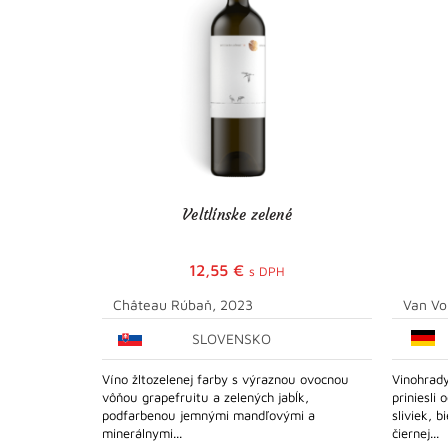
Veltlínske zelené
12,55
€
s DPH
Château Rúbaň, 2023
Van Vo
SLOVENSKO
Víno žltozelenej farby s výraznou ovocnou
Vinohrady
vôňou grapefruitu a zelených jabĺk,
priniesli
podfarbenou jemnými mandľovými a
sliviek, 
minerálnymi...
čiernej...