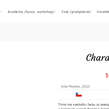
y
Academy /kurzy, workshop/
Club /predplatné/
Vinoté
Chard
1
Viňa Montes, 2023
TVíno má svetložltú farbu zo zelen
a tropickým ovocím (banány). Svie