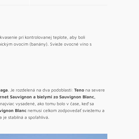
kvasenie pri kontrolovanej teplote, aby boli
opickým ovocím (banány). Svieže ovocné víno s
iaga
. Je rozdelená na dva podoblasti:
Teno
na severe
rnet Sauvignon a bielymi zo Sauvignon Blanc,
 najviac vysadené, ako tomu bolo v čase, keď sa
vignon Blanc
nemusí celkom zodpovedať sviežemu a
 je stabilná a spoľahlivá.