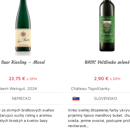
Saar Riesling – Mosel
BASIC Veltlínske zelené
23,75
€
2,90
€
s DPH
s DPH
lxem Weingut, 2024
Château Topoľčianky
NEMECKO
SLOVENSKO
 zo strmých bridlicových svahov
Vínko svetlej žltozelenej farby ukrýv
 očarujúci suchý rizling s arómou
príjemný lipovo mandľový buket, chu
bielych broskýň a kvetov bazy
svieža, jemne ovocná, postupne pric
nevtieravé...