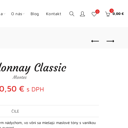
0
0
ka
O nás
Blog
Kontakt
0,00
€
onnay Classic
Montes
0,50
€
s DPH
ČILE
ým nádychom, vo vôni sa miešajú maslové tóny s vanilkou
že ovocné…