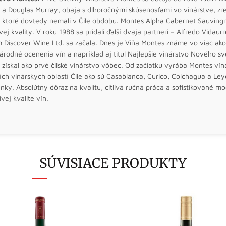
a Douglas Murray, obaja s dlhoročnými skúsenosťami vo vinárstve, zrea
y, ktoré dovtedy nemali v Čile obdobu. Montes Alpha Cabernet Sauving
ej kvality. V roku 1988 sa pridali ďalší dvaja partneri – Alfredo Vid
Discover Wine Ltd. sa začala. Dnes je Viňa Montes známe vo viac ako 
rodné ocenenia vín a napríklad aj titul Najlepšie vinárstvo Nového s
získal ako prvé čilské vinárstvo vôbec. Od začiatku vyrába Montes vín
ích vinárskych oblastí Čile ako sú Casablanca, Curico, Colchagua a Ley
ky. Absolútny dôraz na kvalitu, citlivá ručná práca a sofistikované m
ivej kvalite vín.
SÚVISIACE PRODUKTY