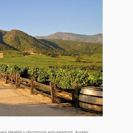
vaja idealisti s ohromným entuziazmom, Aurelio