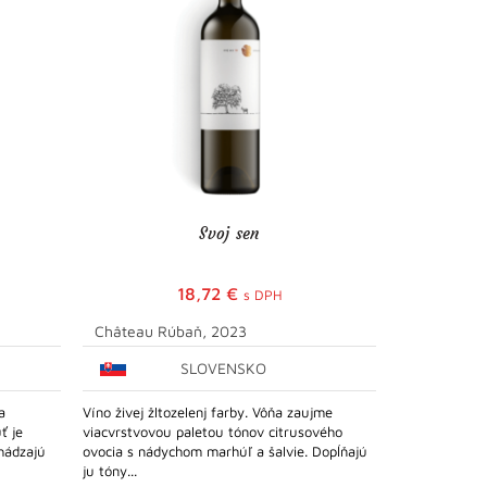
Svoj sen
BIO víno 
18,72
€
s DPH
Château Rúbaň, 2023
Reichsrat 
SLOVENSKO
a
Víno živej žltozelenj farby. Vôňa zaujme
Cisárska rada
ť je
viacvrstvovou paletou tónov citrusového
Leinhöhle" je
hádzajú
ovocia s nádychom marhúľ a šalvie. Dopĺňajú
jasnou citruso
ju tóny...