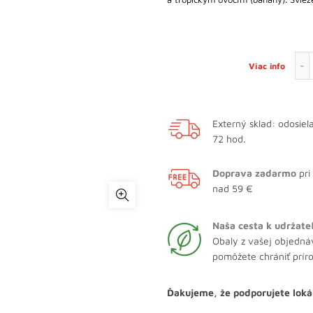
Viac info
Externý sklad: odosie
72 hod.
Doprava zadarmo
pri
nad 59 €
Naša cesta k udržate
Obaly z vašej objedná
pomôžete chrániť prír
Ďakujeme, že podporujete loká