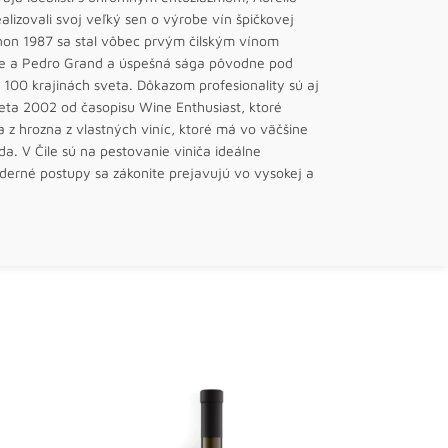
lizovali svoj veľký sen o výrobe vín špičkovej
non 1987 sa stal vôbec prvým čilským vínom
aurre a Pedro Grand a úspešná sága pôvodne pod
100 krajinách sveta. Dôkazom profesionality sú aj
veta 2002 od časopisu Wine Enthusiast, ktoré
a z hrozna z vlastných viníc, ktoré má vo väčšine
da. V Čile sú na pestovanie viniča ideálne
oderné postupy sa zákonite prejavujú vo vysokej a