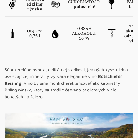
CUKORNATOSŤ:
FARB
Rizling
polosuché
biel
rýnsky
TYP
OBSAH
OBJEM:
akost
ALKOHOLU:
0,75 l
odrod
10 %
vín
Súhra zrelého ovocia, delikátnej sladkosti, jemných kyseliniek a
osviežujúcej minerality vytvára elegantné víno
Rotschiefer
Riesling
. Víno by sme mohli charakterizovať ako kabinetný
Rizling rýnsky, ktorý sa zrodil z červeno bridlicových viníc
bohatých na železo.