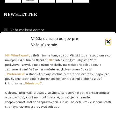
NEWSLETTER
Väčšia ochrana údajov pre
Vaše súkromie
Milí WineExperti
, záleží nám na tom, aby bol Váš zážitok z nakupovania čo
najlepší. Kliknutím na tlačidlo
„Ok“
súhlasíte s tým, aby sme Vám
O NÁS
poskytovali zmysluplné a užitočné služby na základe Vašich údajov o
zaznamenávaní. Váš súhlas môžete kedykoľvek zmeniť v časti
STORE – obchod s vínom a destilátmi od roku 2010. Na našej
„Preferencie“
a stanoviť si svoje osobné preferencie ochrany údajov pre
používanie technológií súborov cookie (tzv. tracking) alebo ho zrušiť
webovej stránke predávame viac ako 1000+ značkových
kliknutím na
„Odmietnuť“.
produktov.
Ochranu informácií a údajov, akými sú spracovanie dát, transparentnosť
Info tel.: +421 917 779 888
a bezpečnosť, ktoré nám boli zverené, považujeme za našu
Vínotéka: +421 917 888 879
zodpovednosť. Odkaz na spravovanie súhlasu nájdete vždy v spodnej časti
stránky s názvom „Spravovať súhlas“.
Vínotéka: Bratislavská 49/B, Bratislava 841 06