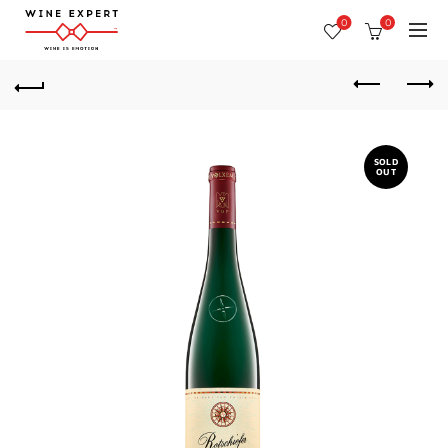
0
0
SOLD
OUT