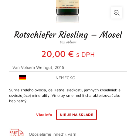
Rotschiefer Riesling – Mosel
Van Volxem
20,00
€
s DPH
Van Volxem Weingut, 2016
NEMECKO
Súhra zrelého ovocia, delikátnej sladkosti, jemných kyseliniek a
osviežujúcej minerality. Víno by sme mohli charakterizovať ako
kabinetný…
Viac info
NIE JE NA SKLADE
Odosielame ihneď k vám