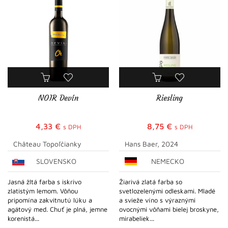
NOIR Devín
Riesling
4,33
€
8,75
€
s DPH
s DPH
Château Topoľčianky
Hans Baer, 2024
SLOVENSKO
NEMECKO
Jasná žltá farba s iskrivo
Žiarivá zlatá farba so
zlatistým lemom. Vôňou
svetlozelenými odleskami. Mladé
pripomína zakvitnutú lúku a
a svieže víno s výraznými
agátový med. Chuť je plná, jemne
ovocnými vôňami bielej broskyne,
korenistá...
mirabeliek...