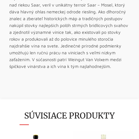
nad riekou Saar, veril v unikátny terroir Saar – Mosel, ktorý
dáva hlavný ohlas nemeckej odrode riesling. Ako dlhoročný
znalec a zberateľ historických máp a tradičných postupov
nakúpil stovky najlepších polôh strmých bridlicových svahov
a zjednotil významné vinice tak, ako existovali po stovky
rokov a produkovali až do polovice minulého storočia
najdrahšie vína na svete. Jedinečné prírodné podmienky
umožňujú len ručnú prácu na viniciach s veľmi nízkym
zaťažením. V súčasnosti patrí Weingut Van Volxem medzi
špičkové vinárstva a ich vína k tým najlahodnejším.
SÚVISIACE PRODUKTY