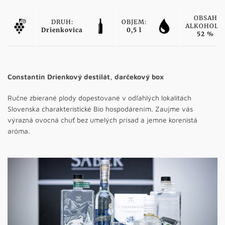
OBSAH
DRUH:
OBJEM:
ALKOHOLU
Drienkovica
0,5 l
52 %
Constantin Drienkový destilát, darčekový box
Ručne zbierané plody dopestované v odľahlých lokalitách
Slovenska charakteristické Bio hospodárením. Zaujme vás
výrazná ovocná chuť bez umelých prísad a jemne korenistá
aróma.