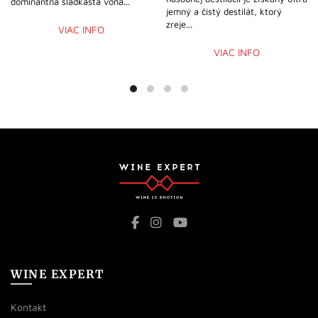
dominantná sladkastá vôňa...
jemný a čistý destilát, ktorý
zreje...
VIAC INFO
VIAC INFO
WINE EXPERT
Kontakt