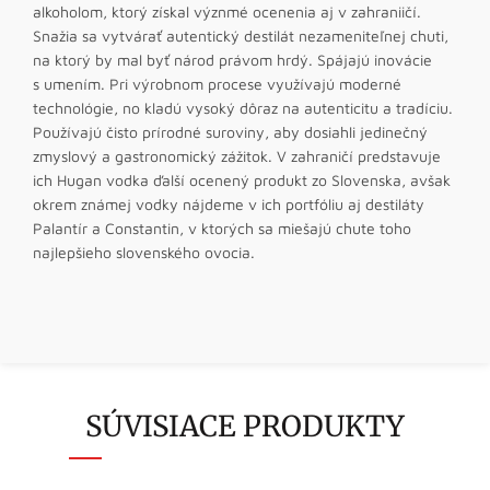
alkoholom, ktorý získal význmé ocenenia aj v zahraniičí.
Snažia sa vytvárať autentický destilát nezameniteľnej chuti,
na ktorý by mal byť národ právom hrdý. Spájajú inovácie
s umením. Pri výrobnom procese využívajú moderné
technológie, no kladú vysoký dôraz na autenticitu a tradíciu.
Používajú čisto prírodné suroviny, aby dosiahli jedinečný
zmyslový a gastronomický zážitok. V zahraničí predstavuje
ich Hugan vodka ďalší ocenený produkt zo Slovenska, avšak
okrem známej vodky nájdeme v ich portfóliu aj destiláty
Palantír a Constantin, v ktorých sa miešajú chute toho
najlepšieho slovenského ovocia.
SÚVISIACE PRODUKTY