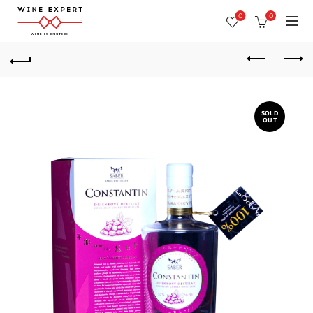
0
0
SOLD
OUT