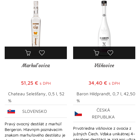
Marhuľovica
Višňovice
51,25
€
34,40
€
s DPH
s DPH
Chateau Selešťany, 0,5 l, 52
Baron Hildprandt, 0,7 l, 42,50
%
%
ČESKÁ
SLOVENSKO
REPUBLIKA
Pravý ovocný destilát z marhúľ
Prvotriedna višňovice z ovocia z
Bergeron. Hlavným poznávacím
južných Čiech. Vďaka unikátnej 4-
znakom marhuľového destilátu je
násobnej destilácii je získaný ultra