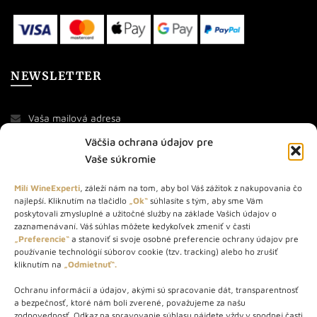
NEWSLETTER
Väčšia ochrana údajov pre
Vaše súkromie
Milí WineExperti
, záleží nám na tom, aby bol Váš zážitok z nakupovania čo
najlepší. Kliknutím na tlačidlo
„Ok“
súhlasíte s tým, aby sme Vám
O NÁS
poskytovali zmysluplné a užitočné služby na základe Vašich údajov o
zaznamenávaní. Váš súhlas môžete kedykoľvek zmeniť v časti
„Preferencie“
a stanoviť si svoje osobné preferencie ochrany údajov pre
STORE – obchod s vínom a destilátmi od roku 2010. Na našej
používanie technológií súborov cookie (tzv. tracking) alebo ho zrušiť
webovej stránke predávame viac ako 1000+ značkových
kliknutím na
„Odmietnuť“.
produktov.
Ochranu informácií a údajov, akými sú spracovanie dát, transparentnosť
Info tel.: +421 917 779 888
a bezpečnosť, ktoré nám boli zverené, považujeme za našu
Vínotéka: +421 917 888 879
zodpovednosť. Odkaz na spravovanie súhlasu nájdete vždy v spodnej časti