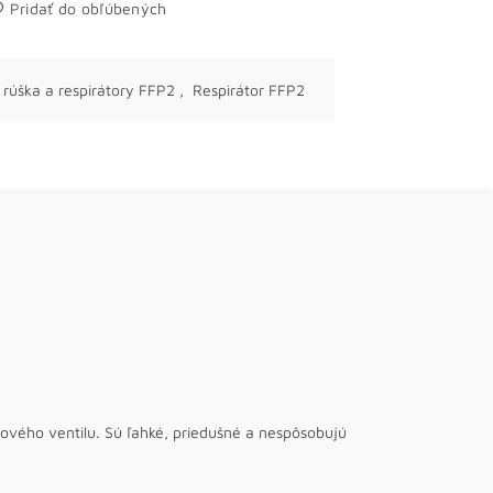
Pridať do obľúbených
rúška a respirátory FFP2
,
Respirátor FFP2
vého ventilu. Sú ľahké, priedušné a nespôsobujú