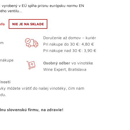
2 vyrobený v EÚ spĺňa prísnu európsku normu EN
ého ventilu…
info
NIE JE NA SKLADE
Doručenie až domov – kuriér
ám
Pri nákupe do 30 €: 4,80 €
Pri nákupe nad 30 €: 3,90 €
 nákupe
Osobný odber
vo vínotéke
Wine Expert, Bratislava
ľnosti
vky môžete vrátiť do našej vínotéky, čím nám
odu.
lnu slovenskú firmu, na zdravie!