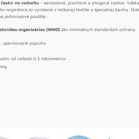
 častíc vo vzduchu
– aerosolové, prachové a smogové častice. Vďaka 
ho respirátora sú vyrobené z netkanej textílie a špeciálnej bavlny. Níz
na jednorazové použitie.
otníckou organizáciou (WHO)
ako minimálnym štandardom ochrany.
ka, upevňovacie popruhy
astíc od veľkosti 0,3 mikrometrov
smog