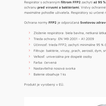
Respirátor s ochranným
filtrom FFP2
zachytí
až 95 %
ochranu
pred vírusmi a baktériami
. Vrstvy ochranné
maximálne pohodlie užívateľa. Respirátory sú určené 
Ochrana normy
FFP2
je odporúčaná
Svetovou zdrav
Zloženie respirátora: biela bavlna, netkaná lát
Trieda ochrany: EN 149:2001 – A1:2009
Účinnosť: trieda FFP2; zachytí minimálne 95 % č
Filtruje: baktérie, vírusy, prach, aerosól, dym, 
Veľkosť: univerzálna pre dospelé osoby
Farba: červená
Nastaviteľná nosová svorka
Balenie obsahuje 1 ks
Produkt je vyrobený v EÚ.