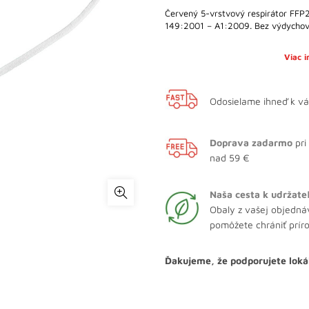
Červený 5-vrstvový respirátor FFP
149:2001 – A1:2009. Bez výdychov
Viac 
Odosielame ihneď k v
Doprava zadarmo
pri
nad 59 €
Naša cesta k udržate
Obaly z vašej objedná
pomôžete chrániť prír
Ďakujeme, že podporujete loká