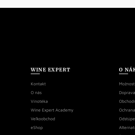
WINE EXPERT
O NÁ
Kontakt
Možnosti
O nás
Doprava
Vínotéka
Obchod
Wine Expert Academy
Ochrana
Veľkoobchod
Odstúpe
eShop
Alternat