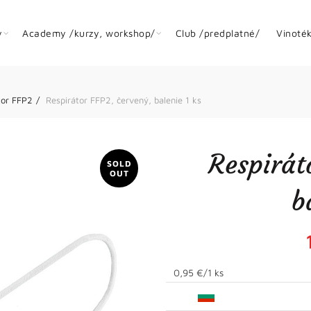
y
Academy /kurzy, workshop/
Club /predplatné/
Vinoté
tor FFP2
Respirátor FFP2, červený, balenie 1 ks
Respirát
SOLD
OUT
b
0,95 €/1 ks