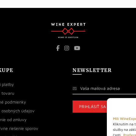
KUPE
NEWSLETTER
 platby
 tovaru
né podmienky
 osobných údajov
Milí WineExpe
nie od zmluvy
Kliknutím na t
ívne riešenie sporov
služby na zák
časti
„Prefere