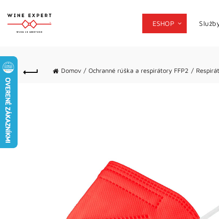
ESHOP
Služb
Domov
Ochranné rúška a respirátory FFP2
Respirá