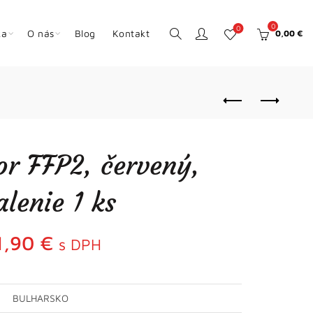
0
0
ka
O nás
Blog
Kontakt
0,00
€
or FFP2, červený,
alenie 1 ks
1,90
€
s DPH
BULHARSKO