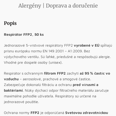
Alergény | Doprava a doručenie
Popis
Respirátor FFP2, 50 ks
Jednorazové 5-vrstvové respirátory FFP2
vyrobené v EÚ
spĺňajú
prísnu európsku normu EN 149:2001 – A1:2009. Bez
výdychového ventilu. Sú ľahké, priedušné a nespôsobujú alergie.
Vhodné pre dospelé osoby (unisex).
Respirátor s ochranným
filtrom FFP2
zachytí
až 95 % častíc vo
vzduchu
– aerosolové, prachové a smogové častice.
Zabezpečuje dokonalú filtráciu a ochranu
pred vírusmi a
baktériami
. Nízky dýchací odpor filtračného materiálu zaručuje
maximálne pohodlie užívateľa. Respirátory sú určené na
jednorazové použitie.
Ochrana normy
FFP2
je odporúčaná
Svetovou zdravotníckou