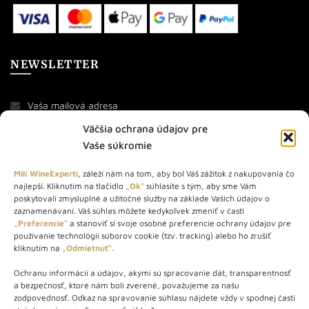
NEWSLETTER
Väčšia ochrana údajov pre
Vaše súkromie
Milí WineExperti
, záleží nám na tom, aby bol Váš zážitok z nakupovania čo
najlepší. Kliknutím na tlačidlo
„Ok“
súhlasíte s tým, aby sme Vám
O NÁS
poskytovali zmysluplné a užitočné služby na základe Vašich údajov o
zaznamenávaní. Váš súhlas môžete kedykoľvek zmeniť v časti
„Preferencie“
a stanoviť si svoje osobné preferencie ochrany údajov pre
STORE – obchod s vínom a destilátmi od roku 2010. Na našej
používanie technológií súborov cookie (tzv. tracking) alebo ho zrušiť
webovej stránke predávame viac ako 1000+ značkových
kliknutím na
„Odmietnuť“.
produktov.
Ochranu informácií a údajov, akými sú spracovanie dát, transparentnosť
Info tel.: +421 917 779 888
a bezpečnosť, ktoré nám boli zverené, považujeme za našu
Vínotéka: +421 917 888 879
zodpovednosť. Odkaz na spravovanie súhlasu nájdete vždy v spodnej časti