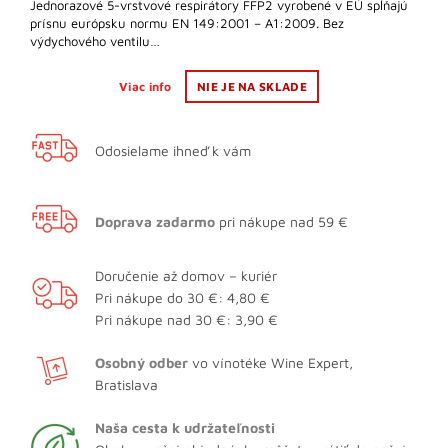
Jednorazové 5-vrstvové respirátory FFP2 vyrobené v EÚ spĺňajú
prísnu európsku normu EN 149:2001 – A1:2009. Bez
výdychového ventilu…
Viac info
NIE JE NA SKLADE
Odosielame ihneď k vám
Doprava zadarmo
pri nákupe nad 59 €
Doručenie až domov – kuriér
Pri nákupe do 30 €: 4,80 €
Pri nákupe nad 30 €: 3,90 €
Osobný odber
vo vínotéke Wine Expert,
Bratislava
Naša cesta k udržateľnosti