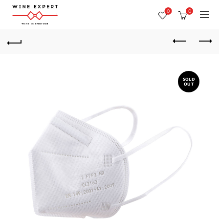
0
0
SOLD
OUT