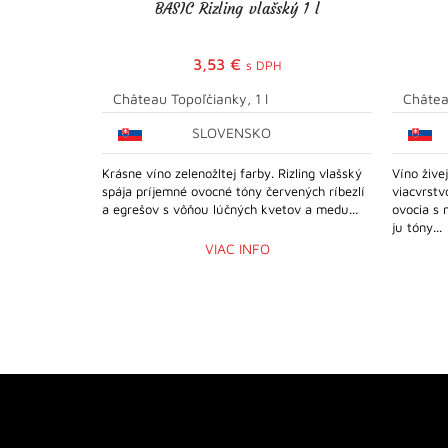
BASIC Rizling vlašský 1 l
3,53
€
s DPH
Château Topoľčianky, 1 l
Châtea
SLOVENSKO
Krásne víno zelenožltej farby. Rizling vlašský
Víno žive
spája príjemné ovocné tóny červených ríbezlí
viacvrstv
a egrešov s vôňou lúčných kvetov a medu...
ovocia s 
ju tóny...
VIAC INFO