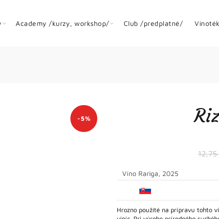
y
Academy /kurzy, workshop/
Club /predplatné/
Vinoté
Ri
-5%
12,7
Víno Rariga, 2025
Hrozno použité na prípravu tohto 
viníc. Pri výrobe prírodného suché