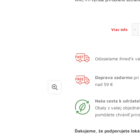
Viac info
Odosielame ihneď k v
Doprava zadarmo
pri
nad 59 €
Naša cesta k udržate
Obaly z vašej objedná
pomôžete chrániť prír
Ďakujeme, že podporujete loká