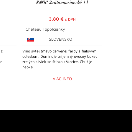
BASIC Svätovavrinecké 1 l
SE
3,80
€
s DPH
Château Topoľčianky
Château To
SLOVENSKO
 z
Víno sýtej tmavo červenej farby s fialovým
Malinovoružov
odleskom. Dominuje príjemný ovocný buket
vôňa jahod. V
ie
zrelých sliviek so štipkou škorice. Chuť je
červeného pom
hebká...
VIAC INFO