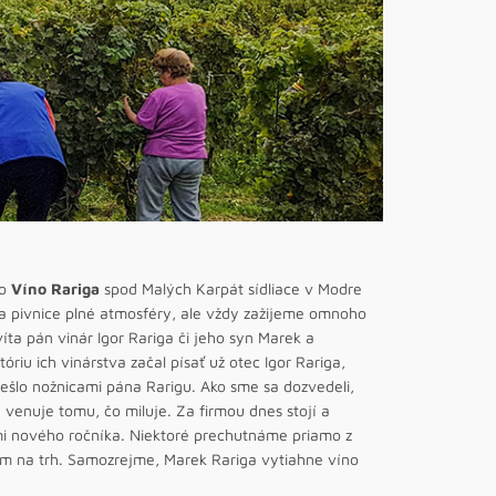
vo
Víno Rariga
spod Malých Karpát sídliace v Modre
 a pivnice plné atmosféry, ale vždy zažijeme omnoho
ta pán vinár Igor Rariga či jeho syn Marek a
riu ich vinárstva začal písať už otec Igor Rariga,
prešlo nožnicami pána Rarigu. Ako sme sa dozvedeli,
venuje tomu, čo miluje. Za firmou dnes stojí a
ami nového ročníka. Niektoré prechutnáme priamo z
ím na trh. Samozrejme, Marek Rariga vytiahne víno