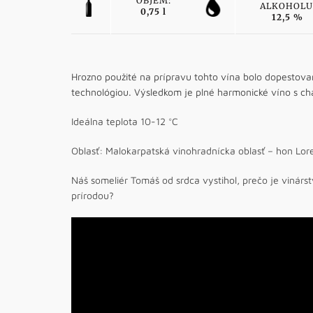
OBJEM:
ALKOHOLU
0,75 l
12,5 %
Hrozno použité na prípravu tohto vína bolo dopestov
technológiou. Výsledkom je plné harmonické víno s 
Ideálna teplota 10-12 °C
Oblasť: Malokarpatská vinohradnícka oblasť – hon Lor
Náš someliér Tomáš od srdca vystihol, prečo je vinárst
prírodou?