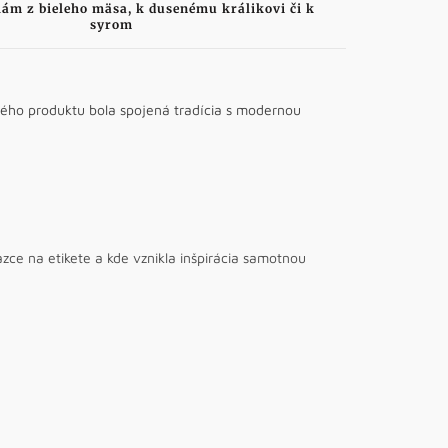
lám z bieleho mäsa, k dusenému králikovi či k
syrom
hého produktu bola spojená tradícia s modernou
zce na etikete a kde vznikla inšpirácia samotnou