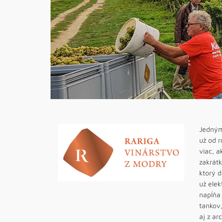
Jedným 
už od r
viac, a
zakrátk
ktorý d
už elek
napĺňa
tankov
aj z ar