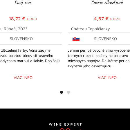
Svoj sen
Cassis ríbezľové
18,72
€
4,67
€
s DPH
s DPH
u Rúbaň, 2023
Château Topoľčianky
SLOVENSKO
SLOVENSKO
j žltozelenj farby. Vôňa zaujme
Jemne perlivé ovocné víno vyrobené
ovou paletou tónov citrusového
čiernych ríbezlí. Ideálny na prípravu
nádychom marhúľ a šalvie. Dopĺňajú
miešaných nápojov. Delikátne perlen
zvýrazní jeho osviežujúcu...
VIAC INFO
VIAC INFO