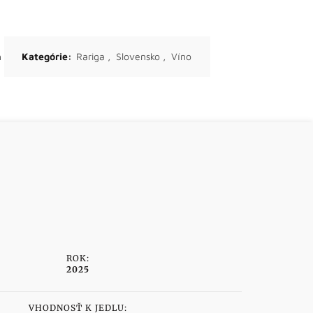
h
Kategórie:
Rariga
,
Slovensko
,
Víno
ROK:
2025
VHODNOSŤ K JEDLU: