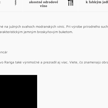
:
akostné odrodové
k ľahkým jed
víno
ané na južných svahoch modranských viníc. Pri výrobe prírodného suc
charakteristickým jemným broskyňovým buketom.
encár
vo Rariga také výnimočné a prezradil aj viac. Viete, čo znamenajú obra