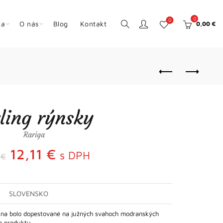
0
0
ka
O nás
Blog
Kontakt
0,00
€
zling rýnsky
Rariga
Pôvodná
Aktuálna
12,11
€
s DPH
5
€
cena
cena
SLOVENSKO
bola:
je:
vína bolo dopestované na južných svahoch modranských
12,75 €.
12,11 €.
ho produktu…