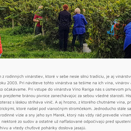
z rodinných vinárstiev, ktoré v sebe nesie silnú tradíciu, je aj vinárst
oku 2003. Pri návšteve tohto vinárstva sa tešíme na ich vína, vinárov
ko očakávame. Pri vstupe do vinárstva Víno Rariga nás s úsmevom priví
o prejdeme bránou pivnice zanechávajúc za sebou všedné starosti. Histó
oteraz s láskou striháva vinič. A aj hrozno, z ktorého chutnáme vína, 
trickými, ktoré našiel pod vianočným stromčekom. Jednoducho stále sa 
 rodinné vízie a sny jeho syn Marek, ktorý nás vždy rád prevedie vín
, niektoré zo sudov a ostatné už nafľašované odpočívajú pred spusten
chívu a vtedy chuťové poháriky doslova jasajú.