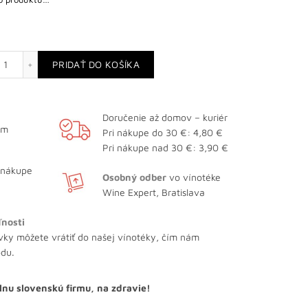
množstvo Rizling rýnsky
PRIDAŤ DO KOŠÍKA
Doručenie až domov – kuriér
ám
Pri nákupe do 30 €: 4,80 €
Pri nákupe nad 30 €: 3,90 €
 nákupe
Osobný odber
vo vínotéke
Wine Expert, Bratislava
ľnosti
vky môžete vrátiť do našej vínotéky, čím nám
odu.
lnu slovenskú firmu, na zdravie!