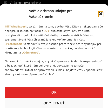
Väčšia ochrana údajov pre
Vaše súkromie
Milí WineExperti
, záleží nám na tom, aby bol Váš zážitok z nakupovania čo
najlepší. Kliknutím na tlačidlo
„Ok“
súhlasíte s tým, aby sme Vám
O NÁS
poskytovali zmysluplné a užitočné služby na základe Vašich údajov o
zaznamenávaní. Váš súhlas môžete kedykoľvek zmeniť v časti
„Preferencie“
a stanoviť si svoje osobné preferencie ochrany údajov pre
STORE – obchod s vínom a destilátmi od roku 2010. Na našej
používanie technológií súborov cookie (tzv. tracking) alebo ho zrušiť
webovej stránke predávame viac ako 1000+ značkových
kliknutím na
„Odmietnuť“.
produktov.
Ochranu informácií a údajov, akými sú spracovanie dát, transparentnosť
Info tel.: +421 917 779 888
a bezpečnosť, ktoré nám boli zverené, považujeme za našu
Vínotéka: +421 917 888 879
zodpovednosť. Odkaz na spravovanie súhlasu nájdete vždy v spodnej časti
stránky s názvom „Spravovať súhlas“.
Vínotéka: Bratislavská 49/B, Bratislava 841 06
Centrála: Na vrátkach 1/N, Bratislava 841 01
OK
ODMIETNUŤ
WineExpert.sk © 2026 | Všetky práva vyhradené | tel: +421 917