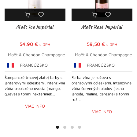
Moët Ice Impérial
Moët Rosé Impérial
54,90
€
59,50
€
s DPH
s DPH
Moët & Chandon Champagne
Moët & Chandon Champagne
FRANCÚZSKO
FRANCÚZSKO
Šampanské tmavej zlatej farby s
Farba vína je ružová s
jantárovými odleskami. Intenzívna
oranžovými odleskami. Intenzívna
vôňa tropického ovocia (mango,
vôňa červených plodov (lesná
guava) s tónmi nektariniek...
jahoda, malina, čerešňa) s tónmi
ruží...
VIAC INFO
VIAC INFO