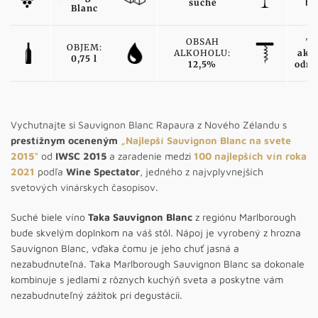
suché
bi
Blanc
OBSAH
TY
OBJEM:
ALKOHOLU:
ako
0,75 l
12,5%
odro
Vychutnajte si Sauvignon Blanc Rapaura z Nového Zélandu s
prestížnym oceneným
„Najlepší Sauvignon Blanc na svete
2015“
od
IWSC 2015
a zaradenie medzi
100 najlepších vín roka
2021
podľa
Wine Spectator
, jedného z najvplyvnejších
svetových vinárskych časopisov.
Suché biele víno
Taka Sauvignon Blanc
z regiónu Marlborough
bude skvelým doplnkom na váš stôl. Nápoj je vyrobený z hrozna
Sauvignon Blanc, vďaka čomu je jeho chuť jasná a
nezabudnuteľná. Taka Marlborough Sauvignon Blanc sa dokonale
kombinuje s jedlami z rôznych kuchýň sveta a poskytne vám
nezabudnuteľný zážitok pri degustácii.