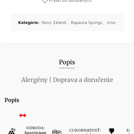
Pridať do obľúbených
Kategórie:
Nový Zéland
,
Rapaura Springs
,
Víno
Popis
Alergény | Doprava a doručenie
Popis
ODRODA:
CUKORNATOSŤ:
FAR
Sauvignon