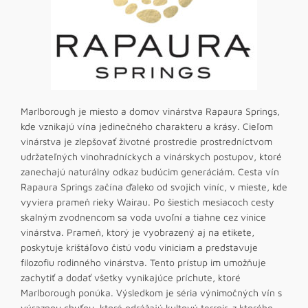
Marlborough je miesto a domov vinárstva Rapaura Springs,
kde vznikajú vína jedinečného charakteru a krásy. Cieľom
vinárstva je zlepšovať životné prostredie prostredníctvom
udržateľných vinohradníckych a vinárskych postupov, ktoré
zanechajú naturálny odkaz budúcim generáciám. Cesta vín
Rapaura Springs začína ďaleko od svojich viníc, v mieste, kde
vyviera prameň rieky Wairau. Po šiestich mesiacoch cesty
skalným zvodnencom sa voda uvoľní a tiahne cez vinice
vinárstva. Prameň, ktorý je vyobrazený aj na etikete,
poskytuje krištáľovo čistú vodu viniciam a predstavuje
filozofiu rodinného vinárstva. Tento prístup im umožňuje
zachytiť a dodať všetky vynikajúce príchute, ktoré
Marlborough ponúka. Výsledkom je séria výnimočných vín s
výraznou chuťou, ktoré odrážajú kultový terroir, z ktorého