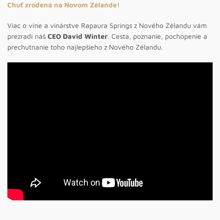
Chuť zrodená na Novom Zélande!
Viac o víne a vinárstve Rapaura Springs z Nového Zélandu vám
prezradí náš
CEO David Winter
. Cesta, poznanie, pochopenie a
prechutnanie toho najlepšieho z Nového Zélandu.