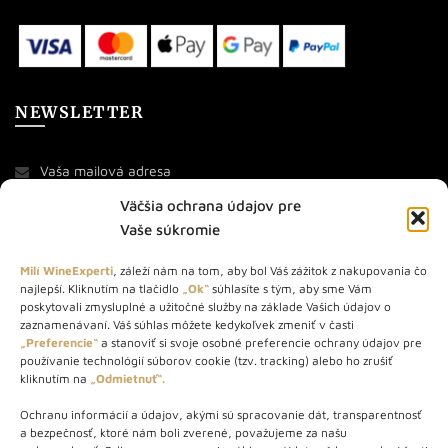
NEWSLETTER
Väčšia ochrana údajov pre
Vaše súkromie
Milí WineExperti
, záleží nám na tom, aby bol Váš zážitok z nakupovania čo
najlepší. Kliknutím na tlačidlo
„Ok“
súhlasíte s tým, aby sme Vám
O NÁS
poskytovali zmysluplné a užitočné služby na základe Vašich údajov o
zaznamenávaní. Váš súhlas môžete kedykoľvek zmeniť v časti
STORE – obchod s vínom a destilátmi od roku 2010. Na našej
„Preferencie“
a stanoviť si svoje osobné preferencie ochrany údajov pre
používanie technológií súborov cookie (tzv. tracking) alebo ho zrušiť
webovej stránke predávame viac ako 1000+ značkových
kliknutím na
„Odmietnuť“.
produktov.
Ochranu informácií a údajov, akými sú spracovanie dát, transparentnosť
Info tel.: +421 917 779 888
a bezpečnosť, ktoré nám boli zverené, považujeme za našu