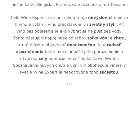
riečne lode), Belgicka, Francúzka a dokonca aj do Taiwanu.
Celú Wine Expert firemnú rodinu spája
nevýslovná
emócia
k vínu a vzťah k vínu predstavuje ich
životný štýl
. „Piť
víno bez potešenia je ako vybrať sa na púšť bez vody.
Tento očarujúci nápoj nesie so sebou
toľko vôní a chutí
,
ktoré môžete objavovať
donekonečna
. A až
radosť
z poznávania
tohto moku prináša jeho porozumenie a
otvorí sa
celý
potenciál vína,“ dodal David Winter.
Spoznávanie nových chutí a vôní vín obohacuje vinársky
svet a Wine Expert je nepochybne toho
súčasťou
.
***