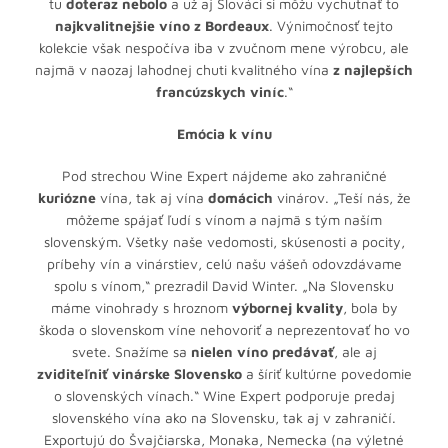
tu
doteraz nebolo
a už aj Slováci si môžu vychutnať to
najkvalitnejšie víno z Bordeaux
. Výnimočnosť tejto
kolekcie však nespočíva iba v zvučnom mene výrobcu, ale
najmä v naozaj lahodnej chuti kvalitného vína
z najlepších
francúzskych viníc
.“
Emócia k vínu
Pod strechou Wine Expert nájdeme ako zahraničné
kuriózne
vína, tak aj vína
domácich
vinárov. „Teší nás, že
môžeme spájať ľudí s vínom a najmä s tým naším
slovenským. Všetky naše vedomosti, skúsenosti a pocity,
príbehy vín a vinárstiev, celú našu vášeň odovzdávame
spolu s vínom,“ prezradil David Winter. „Na Slovensku
máme vinohrady s hroznom
výbornej kvality
, bola by
škoda o slovenskom víne nehovoriť a neprezentovať ho vo
svete. Snažíme sa
nielen víno predávať
, ale aj
zviditeľniť vinárske Slovensko
a šíriť kultúrne povedomie
o slovenských vínach.“ Wine Expert podporuje predaj
slovenského vína ako na Slovensku, tak aj v zahraničí.
Exportujú do Švajčiarska, Monaka, Nemecka (na výletné