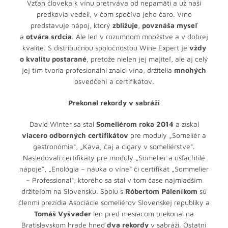
Vzťah človeka k vínu pretrváva od nepamäti a už naši
predkovia vedeli, v čom spočíva jeho čaro. Víno
predstavuje nápoj, ktorý
zbližuje
,
povznáša myseľ
a
otvára srdcia
. Ale len v rozumnom množstve a v dobrej
kvalite. S distribučnou spoločnosťou Wine Expert je
vždy
o kvalitu postarané
, pretože nielen jej majiteľ, ale aj celý
jej tím tvoria profesionálni znalci vína, držitelia
mnohých
osvedčení a certifikátov.
Prekonal rekordy v sabráži
David WInter sa stal
Someliérom roka 2014
a získal
viacero odborných certifikátov
pre moduly „Someliér a
gastronómia“, „Káva, čaj a cigary v someliérstve“.
Nasledovali certifikáty pre moduly „Someliér a ušľachtilé
nápoje“, „Enológia – náuka o víne“ či certifikát „Sommelier
– Professional“, ktorého sa stal v tom čase najmladším
držiteľom na Slovensku. Spolu s
Róbertom Páleníkom
sú
členmi prezídia Asociácie someliérov Slovenskej republiky a
Tomáš Vyšvader
len pred mesiacom prekonal na
Bratislavskom hrade hneď
dva rekordy
v sabráži. Ostatní