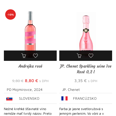
-10%
Andrejka rosé
JP. Chenet Sparkling wine Ice
Rosé 0,2 l
Pôvodná
Aktuálna
8,80
€
3,35
€
9,80
€
s DPH
s DPH
cena
cena
PD Mojmírovce, 2024
JP. Chenet
bola:
je:
SLOVENSKO
FRANCÚZSKO
9,80 €.
8,80 €.
Nežné krehké šťavnaté víno
Farba je jasne svetloružová s
nemôže mať tvrdý názov. Preto
jemným perlením. Vo vôni a v