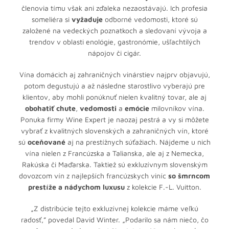
členovia tímu však ani zďaleka nezaostávajú. Ich profesia
someliéra si
vyžaduje
odborné vedomosti, ktoré sú
založené na vedeckých poznatkoch a sledovaní vývoja a
trendov v oblasti enológie, gastronómie, ušľachtilých
nápojov či cigár.
Vína domácich aj zahraničných vinárstiev najprv objavujú,
potom degustujú a až následne starostlivo vyberajú pre
klientov, aby mohli ponúknuť nielen kvalitný tovar, ale aj
obohatiť chute
,
vedomosti
a
emócie
milovníkov vína.
Ponuka firmy Wine Expert je naozaj pestrá a vy si môžete
vybrať z kvalitných slovenských a zahraničných vín, ktoré
sú
oceňované
aj na prestížnych súťažiach. Nájdeme u nich
vína nielen z Francúzska a Talianska, ale aj z Nemecka,
Rakúska či Maďarska. Taktiež sú exkluzívnym slovenským
dovozcom vín z najlepších francúzskych viníc
so šmrncom
prestíže a nádychom luxusu
z kolekcie F.-L. Vuitton.
„Z distribúcie tejto exkluzívnej kolekcie máme veľkú
radosť,” povedal David Winter. „Podarilo sa nám niečo, čo