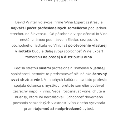
David Winter vo svojej firme Wine Expert zastrešuje
najväčší počet
profesionálnych someliérov
pod jednou
strechou na Slovensku. Od pôsobenia v spoločnosti In Vino,
neskôr známou pod názvom Elesko, cez pozíciu
obchodného riaditeľa vo Vinidi až
po otvorenie vlastnej
vínotéky
buduje ďalej svoju spoločnosť Wine Expert
zameranú
na predaj a distribúciu vína
.
Keď sa stretnú
siedmi
profesionálni someliéri
v jednej
spoločnosti, nemôže to predstavovať nič iné ako
čarovný
svet chutí a vôní
. V mnohých kultúrach sa táto profesia
spájala dokonca s mystikou, pretože someliér podával
zázračný nápoj – víno. Vedel rozoznávať vône, chute a
nuansy, ktoré iní nerozlišovali. Schopnosť dôverného
poznania senzorických vlastností vína z neho vytvárala
priam
tajomnú až nadprirodzenú
bytosť.