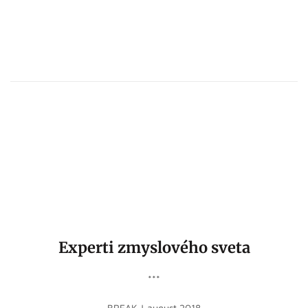
Experti zmyslového sveta
***
BREAK | august 2018