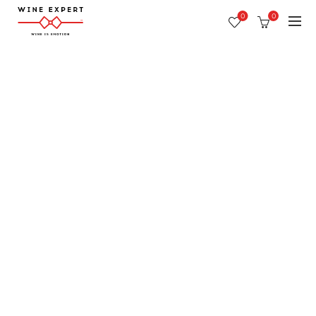
0
0
press
Svet vína v obrazoch
O Wine Expert si prečítate aj v magazínoch
a novinách.
O našich zážitkoch, spriatelených
vinárstvach a lahodných vínach..
späť na press