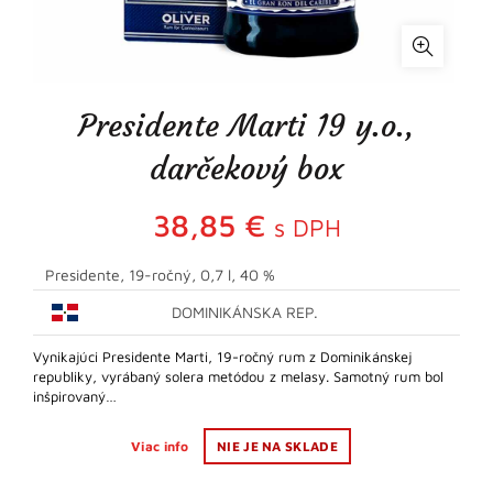
Presidente Marti 19 y.o.,
darčekový box
38,85
€
s DPH
Presidente, 19-ročný, 0,7 l, 40 %
DOMINIKÁNSKA REP.
Vynikajúci Presidente Marti, 19-ročný rum z Dominikánskej
republiky, vyrábaný solera metódou z melasy. Samotný rum bol
inšpirovaný…
Viac info
NIE JE NA SKLADE