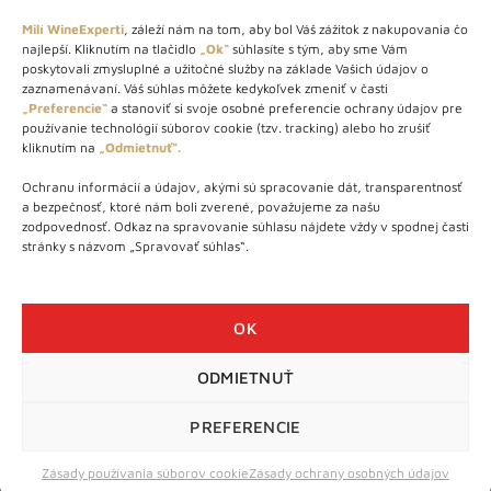
Milí WineExperti
, záleží nám na tom, aby bol Váš zážitok z nakupovania čo
najlepší. Kliknutím na tlačidlo
„Ok“
súhlasíte s tým, aby sme Vám
O NÁS
poskytovali zmysluplné a užitočné služby na základe Vašich údajov o
zaznamenávaní. Váš súhlas môžete kedykoľvek zmeniť v časti
STORE – obchod s vínom a destilátmi od roku 2010. Na našej
„Preferencie“
a stanoviť si svoje osobné preferencie ochrany údajov pre
používanie technológií súborov cookie (tzv. tracking) alebo ho zrušiť
webovej stránke predávame viac ako 1000+ značkových
kliknutím na
„Odmietnuť“.
produktov.
Ochranu informácií a údajov, akými sú spracovanie dát, transparentnosť
Info tel.: +421 917 779 888
a bezpečnosť, ktoré nám boli zverené, považujeme za našu
Vínotéka: +421 917 888 879
zodpovednosť. Odkaz na spravovanie súhlasu nájdete vždy v spodnej časti
stránky s názvom „Spravovať súhlas“.
Vínotéka: Bratislavská 49/B, Bratislava 841 06
Centrála: Na vrátkach 1/N, Bratislava 841 01
OK
ODMIETNUŤ
WineExpert.sk © 2026 | Všetky práva vyhradené | tel: +421 917
779 888 | e-mail:
info@wineexpert.sk
PREFERENCIE
Táto stránka je chránená sytémom reCAPTCHA od Google s
ochranou súkromia
a
podmienkami používania
Zásady používania súborov cookie
Zásady ochrany osobných údajov