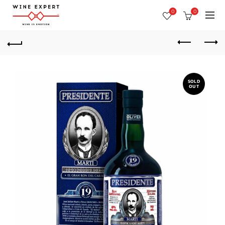
0
0
SOLD
OUT