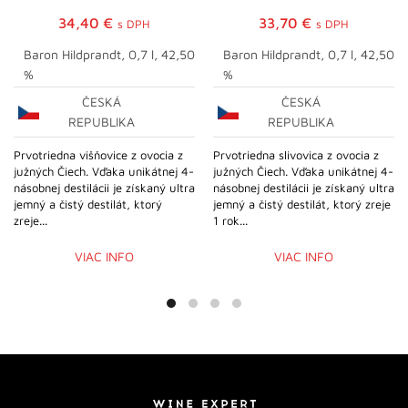
34,40
€
33,70
€
s DPH
s DPH
Baron Hildprandt, 0,7 l, 42,50
Baron Hildprandt, 0,7 l, 42,50
%
%
ČESKÁ
ČESKÁ
REPUBLIKA
REPUBLIKA
Prvotriedna višňovice z ovocia z
Prvotriedna slivovica z ovocia z
južných Čiech. Vďaka unikátnej 4-
južných Čiech. Vďaka unikátnej 4-
násobnej destilácii je získaný ultra
násobnej destilácii je získaný ultra
jemný a čistý destilát, ktorý
jemný a čistý destilát, ktorý zreje
zreje...
1 rok...
VIAC INFO
VIAC INFO