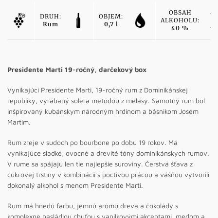
OBSAH
DRUH:
OBJEM:
ALKOHOLU:
Rum
0,7 l
40 %
Presidente Marti 19-ročný, darčekový box
Vynikajúci Presidente Marti, 19-ročný rum z Dominikánskej
republiky, vyrábaný solera metódou z melasy. Samotný rum bol
inšpirovaný kubánskym národným hrdinom a básnikom Josém
Martim.
Rum zreje v sudoch po bourbone po dobu 19 rokov. Má
vynikajúce sladké, ovocné a drevité tóny dominikánskych rumov.
V rume sa spájajú len tie najlepšie suroviny. Čerstvá šťava z
cukrovej trstiny v kombinácii s poctivou prácou a vášňou vytvorili
dokonalý alkohol s menom Presidente Marti.
Rum má hnedú farbu, jemnú arómu dreva a čokolády s
komplexne nasládlou chuťou s vanilkovými akcentami, medom a