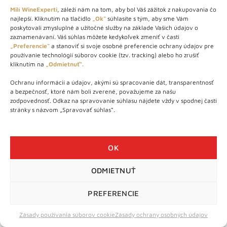
Milí WineExperti
, záleží nám na tom, aby bol Váš zážitok z nakupovania čo
najlepší. Kliknutím na tlačidlo
„Ok“
súhlasíte s tým, aby sme Vám
poskytovali zmysluplné a užitočné služby na základe Vašich údajov o
zaznamenávaní. Váš súhlas môžete kedykoľvek zmeniť v časti
„Preferencie“
a stanoviť si svoje osobné preferencie ochrany údajov pre
používanie technológií súborov cookie (tzv. tracking) alebo ho zrušiť
kliknutím na
„Odmietnuť“.
Ochranu informácií a údajov, akými sú spracovanie dát, transparentnosť
a bezpečnosť, ktoré nám boli zverené, považujeme za našu
zodpovednosť. Odkaz na spravovanie súhlasu nájdete vždy v spodnej časti
stránky s názvom „Spravovať súhlas“.
OK
ODMIETNUŤ
PREFERENCIE
Zásady používania súborov cookie
Zásady ochrany osobných údajov