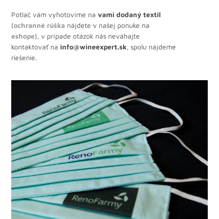
Potlač vám vyhotovíme na
vami dodaný textil
(
ochranné rúška
nájdete v našej ponuke na
eshope
), v prípade otázok nás neváhajte
kontaktovať na
info@wineexpert.sk
, spolu nájdeme
riešenie.