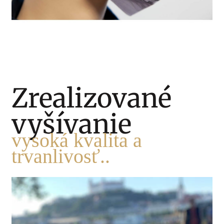
Zrealizované
vyšívanie
vysoká kvalita a
trvanlivosť..