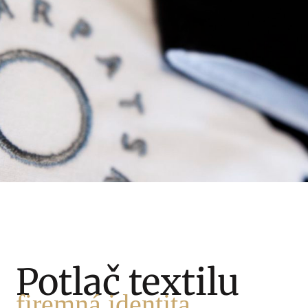
potlač textilu
výšivka na textil
Potlač textilu
firemná identita