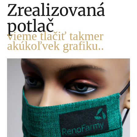
Zrealizovaná
potlač
vieme tlačiť takmer
akúkoľvek grafiku..