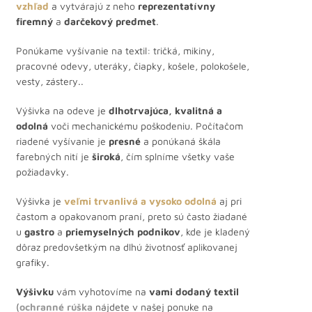
vzhľad
a vytvárajú z neho
reprezentatívny
firemný
a
darčekový predmet
.
Ponúkame vyšívanie na textil: tričká, mikiny,
pracovné odevy, uteráky, čiapky, košele, polokošele,
vesty, zástery..
Výšivka na odeve je
dlhotrvajúca, kvalitná a
odolná
voči mechanickému poškodeniu. Počítačom
riadené vyšívanie je
presné
a ponúkaná škála
farebných nití je
široká
, čím splníme všetky vaše
požiadavky.
Výšivka je
veľmi trvanlivá a vysoko odolná
aj pri
častom a opakovanom praní, preto sú často žiadané
u
gastro
a
priemyselných podnikov
, kde je kladený
dôraz predovšetkým na dlhú životnosť aplikovanej
grafiky.
Výšivku
vám vyhotovíme na
vami dodaný textil
(
ochranné rúška
nájdete v našej ponuke na