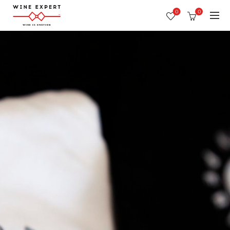
0
0
…potlač & vyšívanie na textil
Služba je ukončená
Ukážte každému, že ste jeden
tím
Logá, znaky či texty
potlačíme alebo vyšijeme
na
všetky
firemné textílie ako sú rúška, tričká, mikiny, pracovné
odevy, zástery či gastro a bytové doplnky.