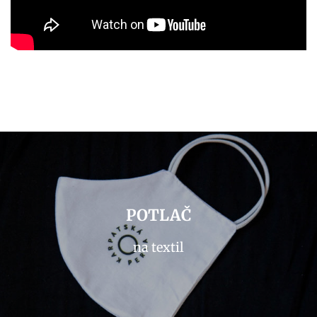
POTLAČ
na textil