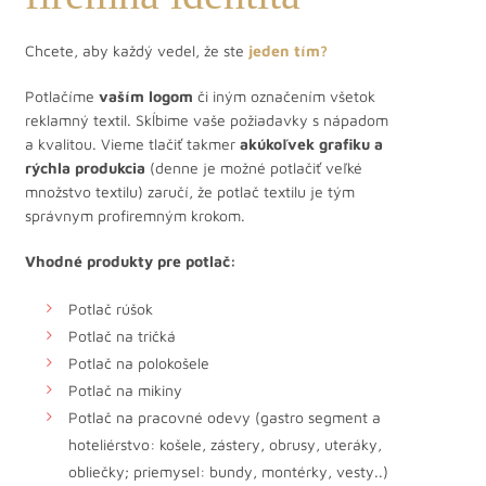
Chcete, aby každý vedel, že ste
jeden tím?
Potlačíme
vaším logom
či iným označením všetok
reklamný textil. Skĺbime vaše požiadavky s nápadom
a kvalitou. Vieme tlačiť takmer
akúkoľvek grafiku a
rýchla produkcia
(denne je možné potlačiť veľké
množstvo textilu) zaručí, že potlač textilu je tým
správnym profiremným krokom.
Vhodné produkty pre potlač:
Potlač rúšok
Potlač na tričká
Potlač na polokošele
Potlač na mikiny
Potlač na pracovné odevy (gastro segment a
hoteliérstvo: košele, zástery, obrusy, uteráky,
obliečky; priemysel: bundy, montérky, vesty..)