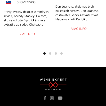
SLOVENSKO
Don Juancho, diplomat tých
najlepších rumov. Don Juancho,
Pravý ovocný destilát z modrých
cestovateľ, ktorý zasvätil život
sliviek, odrody Stanley. Po tom,
hľadaniu chutí Karibiku...
ako sa odroda Bystrická slivka
vytratila zo sadov Chateau...
VIAC INFO
VIAC INFO