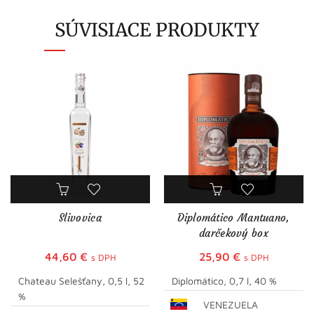
SÚVISIACE PRODUKTY
Slivovica
Diplomático Mantuano,
darčekový box
44,60
€
25,90
€
s DPH
s DPH
Chateau Selešťany, 0,5 l, 52
Diplomático, 0,7 l, 40 %
%
VENEZUELA