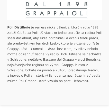
Poli Distillerie
je remeselnícka pálenica, ktorú v roku 1898
založil GioBatta Poli. Už viac ako jedno storočie sa rodina Poli
snaží dosiahnuť, aby ľudia porozumeli a ocenili tvrdú prácu,
ale predovšetkým ten druh Lásky, ktorá je vložená do fľaše
Grappy, Lásku k umeniu, Láska, bez ktorej by nikdy nebolo
možné dosiahnuť žiadne výsledky. Poli Distillerie sa nachádza
v Schiavone, neďaleko Bassano del Grappa v srdci Benátska,
najslávnejšieho regiónu na výrobu Grappy. Miesto v
Schiavone, bohaté na pôvab a kultúru, predstavuje tradíciu
a inováciu Poli a historický liehovar sa nachádza hneď vedľa
múzea Poli Grappa, ktoré vzniklo na poctu liehovaru.