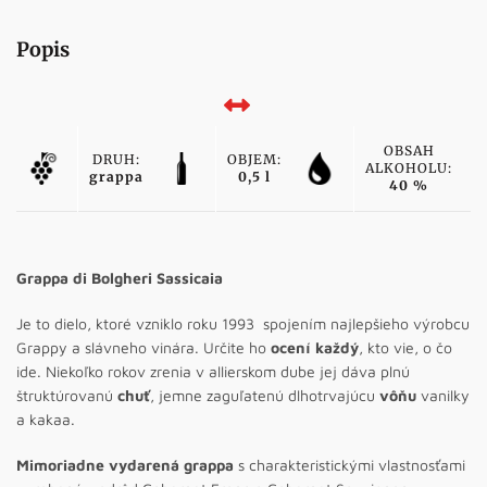
Popis
OBSAH
DRUH:
OBJEM:
ALKOHOLU:
grappa
0,5 l
40 %
Grappa di Bolgheri Sassicaia
Je to dielo, ktoré vzniklo roku 1993 spojením najlepšieho výrobcu
Grappy a slávneho vinára. Určite ho
ocení každý
, kto vie, o čo
ide. Niekoľko rokov zrenia v allierskom dube jej dáva plnú
štruktúrovanú
chuť
, jemne zaguľatenú dlhotrvajúcu
vôňu
vanilky
a kakaa.
Mimoriadne vydarená grappa
s charakteristickými vlastnosťami