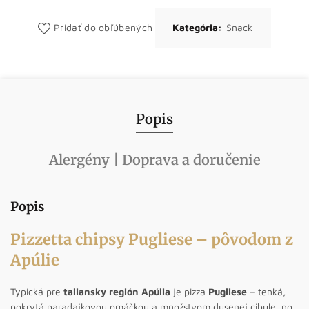
Pridať do obľúbených
Kategória:
Snack
Popis
Alergény | Doprava a doručenie
Popis
Pizzetta chipsy Pugliese – pôvodom z
Apúlie
Typická pre
taliansky región Apúlia
je pizza
Pugliese
– tenká,
pokrytá paradajkovou omáčkou a množstvom dusenej cibule, no