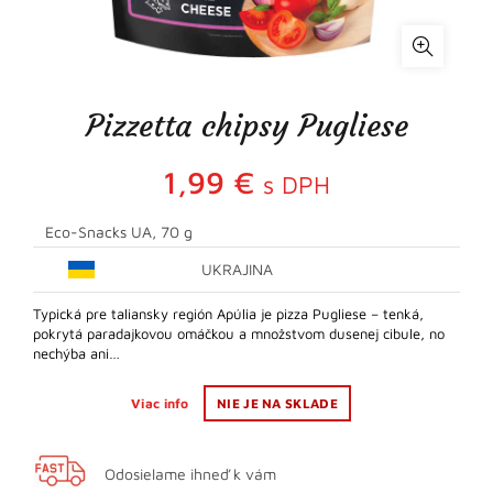
Pizzetta chipsy Pugliese
1,99
€
s DPH
Eco-Snacks UA, 70 g
UKRAJINA
Typická pre taliansky región Apúlia je pizza Pugliese – tenká,
pokrytá paradajkovou omáčkou a množstvom dusenej cibule, no
nechýba ani…
Viac info
NIE JE NA SKLADE
Odosielame ihneď k vám