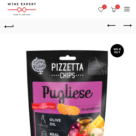
0
0
SOLD
OUT