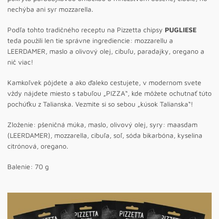
nechýba ani syr mozzarella.
Podľa tohto tradičného receptu na Pizzetta chipsy
PUGLIESE
teda použili len tie správne ingrediencie: mozzarellu a
LEERDAMER, maslo a olivový olej, cibuľu, paradajky, oregano a
nič viac!
Kamkoľvek pôjdete a ako ďaleko cestujete, v modernom svete
vždy nájdete miesto s tabuľou „PIZZA“, kde môžete ochutnať túto
pochúťku z Talianska. Vezmite si so sebou „kúsok Talianska“!
Zloženie: pšeničná múka, maslo, olivový olej, syry: maasdam
(LEERDAMER), mozzarella, cibuľa, soľ, sóda bikarbóna, kyselina
citrónová, oregano.
Balenie: 70 g