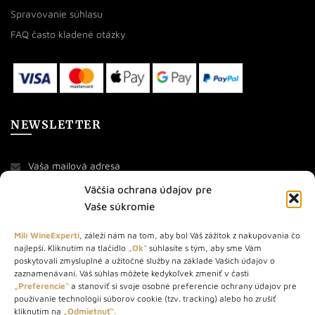
Spravovanie súhlasu
FAQ často kladené otázky
NEWSLETTER
Väčšia ochrana údajov pre
Vaše súkromie
Milí WineExperti
, záleží nám na tom, aby bol Váš zážitok z nakupovania čo
najlepší. Kliknutím na tlačidlo
„Ok“
súhlasíte s tým, aby sme Vám
O NÁS
poskytovali zmysluplné a užitočné služby na základe Vašich údajov o
zaznamenávaní. Váš súhlas môžete kedykoľvek zmeniť v časti
„Preferencie“
a stanoviť si svoje osobné preferencie ochrany údajov pre
STORE – obchod s vínom a destilátmi od roku 2010. Na našej
používanie technológií súborov cookie (tzv. tracking) alebo ho zrušiť
webovej stránke predávame viac ako 1000+ značkových
kliknutím na
„Odmietnuť“.