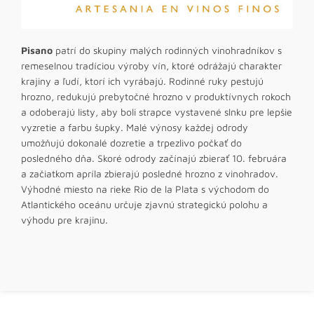
Pisano
patrí do skupiny malých rodinných vinohradníkov s
remeselnou tradíciou výroby vín, ktoré odrážajú charakter
krajiny a ľudí, ktorí ich vyrábajú. Rodinné ruky pestujú
hrozno, redukujú prebytočné hrozno v produktívnych rokoch
a odoberajú listy, aby boli strapce vystavené slnku pre lepšie
vyzretie a farbu šupky. Malé výnosy každej odrody
umožňujú dokonalé dozretie a trpezlivo počkať do
posledného dňa. Skoré odrody začínajú zbierať 10. februára
a začiatkom apríla zbierajú posledné hrozno z vinohradov.
Výhodné miesto na rieke Rio de la Plata s východom do
Atlantického oceánu určuje zjavnú strategickú polohu a
výhodu pre krajinu.