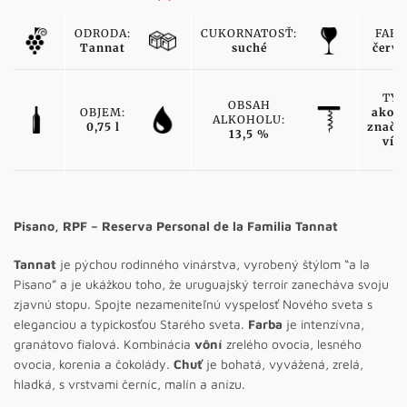
ODRODA:
CUKORNATOSŤ:
FARB
Tannat
suché
červe
TYP
OBSAH
OBJEM:
akost
ALKOHOLU:
0,75 l
značk
13,5 %
vín
Pisano, RPF – Reserva Personal de la Familia Tannat
Tannat
je pýchou rodinného vinárstva, vyrobený štýlom “a la
Pisano” a je ukážkou toho, že uruguajský terroir zanecháva svoju
zjavnú stopu. Spojte nezameniteľnú vyspelosť Nového sveta s
eleganciou a typickosťou Starého sveta.
Farba
je intenzívna,
granátovo fialová. Kombinácia
vôní
zrelého ovocia, lesného
ovocia, korenia a čokolády.
Chuť
je bohatá, vyvážená, zrelá,
hladká, s vrstvami černíc, malín a anízu.