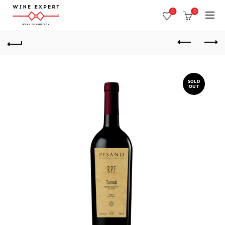
0
0
SOLD
OUT