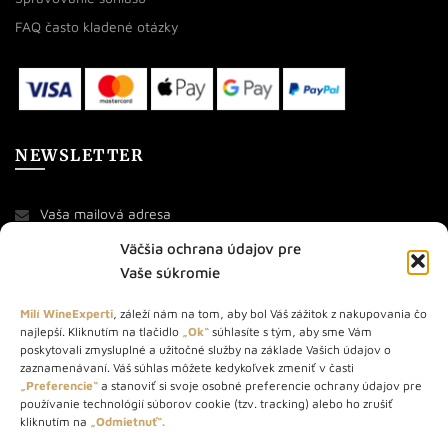
FAQ často kladené otázky
NEWSLETTER
Väčšia ochrana údajov pre
Vaše súkromie
Milí WineExperti
, záleží nám na tom, aby bol Váš zážitok z nakupovania čo
najlepší. Kliknutím na tlačidlo
„Ok“
súhlasíte s tým, aby sme Vám
O NÁS
poskytovali zmysluplné a užitočné služby na základe Vašich údajov o
zaznamenávaní. Váš súhlas môžete kedykoľvek zmeniť v časti
STORE – obchod s vínom a destilátmi od roku 2010. Na našej
„Preferencie“
a stanoviť si svoje osobné preferencie ochrany údajov pre
používanie technológií súborov cookie (tzv. tracking) alebo ho zrušiť
webovej stránke predávame viac ako 1000+ značkových
kliknutím na
„Odmietnuť“.
produktov.