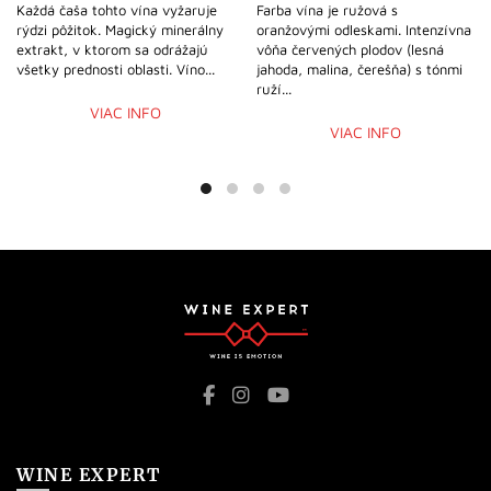
Každá čaša tohto vína vyžaruje
Farba vína je ružová s
rýdzi pôžitok. Magický minerálny
oranžovými odleskami. Intenzívna
extrakt, v ktorom sa odrážajú
vôňa červených plodov (lesná
všetky prednosti oblasti. Víno...
jahoda, malina, čerešňa) s tónmi
ruží...
VIAC INFO
VIAC INFO
WINE EXPERT