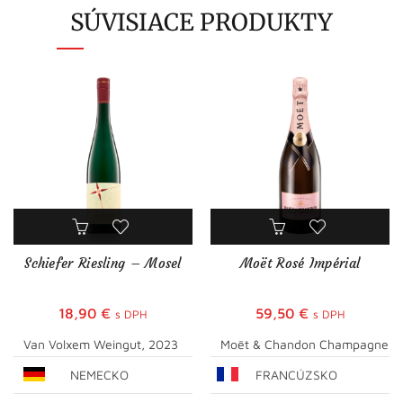
SÚVISIACE PRODUKTY
Schiefer Riesling – Mosel
Moët Rosé Impérial
18,90
€
59,50
€
s DPH
s DPH
Van Volxem Weingut, 2023
Moët & Chandon Champagne
NEMECKO
FRANCÚZSKO