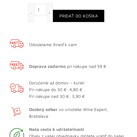
množstvo Tramínik gold
PRIDAŤ DO KOŠÍKA
Odosielame ihneď k vám
Doprava zadarmo
pri nákupe nad 59 €
Doručenie až domov – kuriér
Pri nákupe do 30 €: 4,80 €
Pri nákupe nad 30 €: 3,90 €
Osobný odber
vo vínotéke Wine Expert,
Bratislava
Naša cesta k udržateľnosti
Obaly z vašej objednávky môžete vrátiť do našej