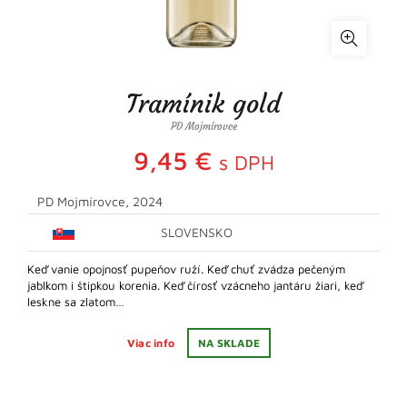
Tramínik gold
PD Mojmírovce
9,45
€
s DPH
PD Mojmírovce, 2024
SLOVENSKO
Keď vanie opojnosť pupeňov ruží. Keď chuť zvádza pečeným
jablkom i štipkou korenia. Keď čírosť vzácneho jantáru žiari, keď
leskne sa zlatom…
Viac info
NA SKLADE