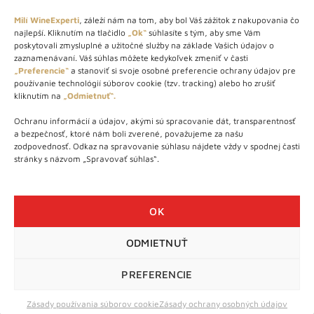
Milí WineExperti
, záleží nám na tom, aby bol Váš zážitok z nakupovania čo
najlepší. Kliknutím na tlačidlo
„Ok“
súhlasíte s tým, aby sme Vám
O NÁS
poskytovali zmysluplné a užitočné služby na základe Vašich údajov o
zaznamenávaní. Váš súhlas môžete kedykoľvek zmeniť v časti
„Preferencie“
a stanoviť si svoje osobné preferencie ochrany údajov pre
STORE – obchod s vínom a destilátmi od roku 2010. Na našej
používanie technológií súborov cookie (tzv. tracking) alebo ho zrušiť
webovej stránke predávame viac ako 1000+ značkových
kliknutím na
„Odmietnuť“.
produktov.
Ochranu informácií a údajov, akými sú spracovanie dát, transparentnosť
Info tel.: +421 917 779 888
a bezpečnosť, ktoré nám boli zverené, považujeme za našu
Vínotéka: +421 917 888 879
zodpovednosť. Odkaz na spravovanie súhlasu nájdete vždy v spodnej časti
stránky s názvom „Spravovať súhlas“.
Vínotéka: Bratislavská 49/B, Bratislava 841 06
Centrála: Na vrátkach 1/N, Bratislava 841 01
OK
ODMIETNUŤ
WineExpert.sk © 2026 | Všetky práva vyhradené | tel: +421 917
779 888 | e-mail:
info@wineexpert.sk
PREFERENCIE
Táto stránka je chránená sytémom reCAPTCHA od Google s
ochranou súkromia
a
podmienkami používania
Zásady používania súborov cookie
Zásady ochrany osobných údajov