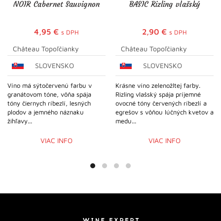
NOIR Cabernet Sauvignon
BASIC Rizling vlašský
4,95
€
2,90
€
s DPH
s DPH
Château Topoľčianky
Château Topoľčianky
SLOVENSKO
SLOVENSKO
Víno má sýtočervenú farbu v
Krásne víno zelenožltej farby.
granátovom tóne, vôňa spája
Rizling vlašský spája príjemné
tóny čiernych ríbezlí, lesných
ovocné tóny červených ríbezlí a
plodov a jemného náznaku
egrešov s vôňou lúčných kvetov a
žihľavy...
medu...
VIAC INFO
VIAC INFO