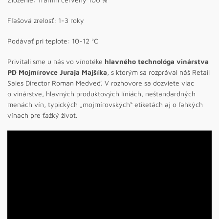
Fľašová zrelosť: 1-3 roky
Podávať pri teplote: 10-12 °C
Privítali sme u nás vo vínotéke
hlavného technológa vinárstva
PD Mojmírovce Juraja Majšíka
, s ktorým sa rozprával náš Retail
Sales Director Roman Medveď. V rozhovore sa dozviete viac
o vinárstve, hlavných produktových líniách, neštandardných
menách vín, typických „mojmírovských“ etiketách aj o ľahkých
vínach pre ťažký život.