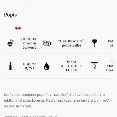
Popis
ODRODA:
CUKORNATOSŤ:
FARB
Tramín
polosladké
biel
červený
OBSAH
TYP
OBJEM:
ALKOHOLU:
akost
0,75 l
11,5 %
značk
Keď vanie opojnosť pupeňov ruží. Keď chuť zvádza pečeným
jablkom i štipkou korenia. Keď čírosť vzácneho jantáru žiari, keď
leskne sa zlatom.
Zloženie: Tramín červený 100 %