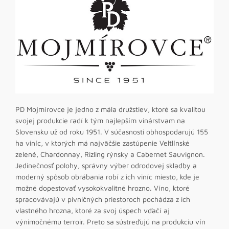
PD Mojmírovce je jedno z mála družstiev, ktoré sa kvalitou
svojej produkcie radí k tým najlepším vinárstvam na
Slovensku už od roku 1951. V súčasnosti obhospodarujú 155
ha viníc, v ktorých má najväčšie zastúpenie Veltlínské
zelené, Chardonnay, Rizling rýnsky a Cabernet Sauvignon.
Jedinečnosť polohy, správny výber odrodovej skladby a
moderný spôsob obrábania robí z ich viníc miesto, kde je
možné dopestovať vysokokvalitné hrozno. Víno, ktoré
spracovávajú v pivničných priestoroch pochádza z ich
vlastného hrozna, ktoré za svoj úspech vďačí aj
výnimočnému terroir. Preto sa sústreďujú na produkciu vín