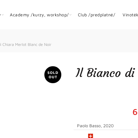
y
Academy /kurzy, workshop/
Club /predplatné/
Vinoté
di Chiara Merlot Blanc de Noir
Il Bianco d
SOLD
OUT
6
Paolo Basso, 2020