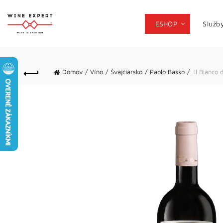
ESHOP
Služb
Domov
Víno
Švajčiarsko
Paolo Basso
Il Bianco 