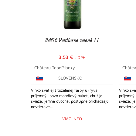
BASIC Veltlínske zelené 1 l
3,53
€
s DPH
Château Topoľčianky
Châtea
SLOVENSKO
Vínko svetlej žltozelenej farby ukrýva
Vínko sve
príjemný lipovo mandľový buket, chuť je
príjemný 
svieža, jemne ovocná, postupne prichádzajú
svieža, j
nevtieravé...
nevtieravé
VIAC INFO