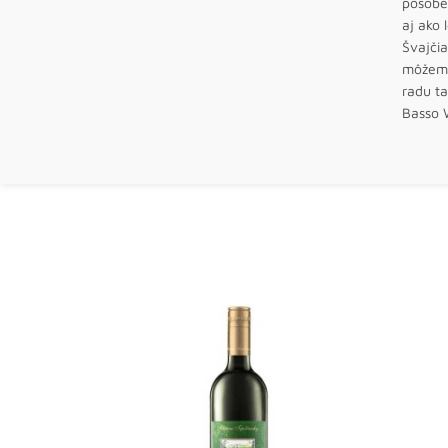
pôsobe
aj ako 
Švajči
môžeme 
radu ta
Basso 