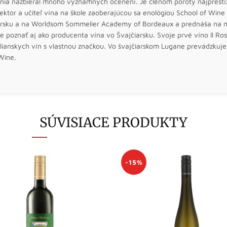
nia nazbieral mnoho významných ocenení. Je členom poroty najprestí
lektor a učiteľ vína na škole zaoberajúcou sa enológiou School of Win
arsku a na Worldsom Sommelier Academy of Bordeaux a prednáša na m
poznať aj ako producenta vína vo Švajčiarsku. Svoje prvé víno Il Ros
lianskych vín s vlastnou značkou. Vo švajčiarskom Lugane prevádzkuje 
Wine.
SÚVISIACE PRODUKTY
-15%