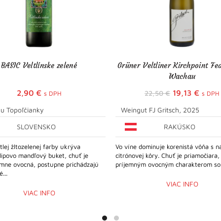
BASIC Veltlínske zelené
Grüner Veltliner Kirchpoint Fed
Wachau
Pôvodná
Aktuá
2,90
€
19,13
€
22,50
€
s DPH
s DPH
cena
cena
u Topoľčianky
Weingut FJ Gritsch, 2025
bola:
je:
SLOVENSKO
RAKÚSKO
22,50 €.
19,13 
tlej žltozelenej farby ukrýva
Vo víne dominuje korenistá vôňa s 
lipovo mandľový buket, chuť je
citrónovej kôry. Chuť je priamočiara,
emne ovocná, postupne prichádzajú
príjemným ovocným charakterom so s
...
VIAC INFO
VIAC INFO