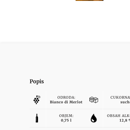
Popis
ODRODA:
CUKORNA
Bianco di Merlot
such
OBJEM:
OBSAH ALK
0,75 l
12,8