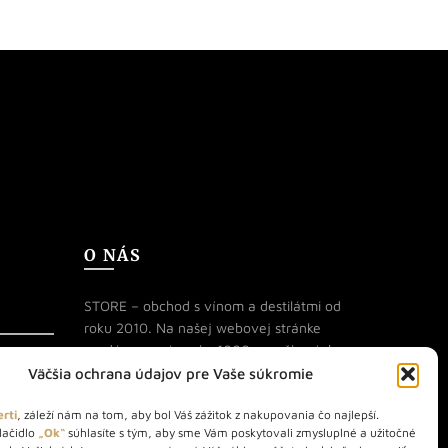
O NÁS
STORE – obchod s vínom a destilátmi od
roku 2010. Na našej webovej stránke
predávame viac ako 1000+ značkových
produktov.
Väčšia ochrana údajov pre Vaše súkromie
Info tel.: +421 917 779 888
rti
, záleží nám na tom, aby bol Váš zážitok z nakupovania čo najlepší.
lačidlo
„Ok“
súhlasíte s tým, aby sme Vám poskytovali zmysluplné a užitočné
Vínotéka: +421 917 888 879