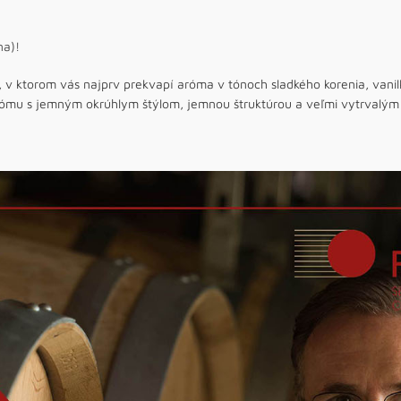
na)!
, v ktorom vás najprv prekvapí aróma v tónoch sladkého korenia, vanil
rómu s jemným okrúhlym štýlom, jemnou štruktúrou a veľmi vytrvalým p