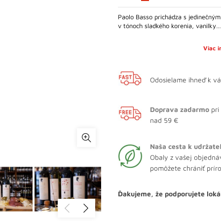
Paolo Basso prichádza s jedinečným
v tónoch sladkého korenia, vanilky…
Viac 
Odosielame ihneď k v
Doprava zadarmo
pri
nad 59 €
Naša cesta k udržate
Obaly z vašej objedná
pomôžete chrániť prír
Ďakujeme, že podporujete loká