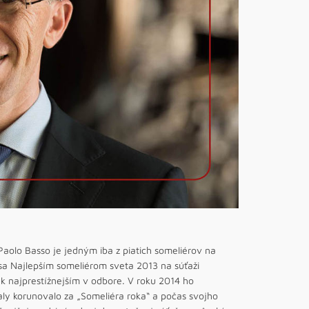
aolo Basso je jedným iba z piatich someliérov na
al sa Najlepším someliérom sveta 2013 na súťaži
í k najprestížnejším v odbore. V roku 2014 ho
aly korunovalo za „Someliéra roka“ a počas svojho