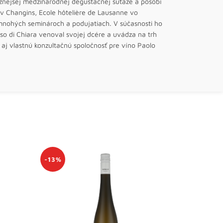
žnejšej medzinárodnej degustačnej súťaže a pôsobí
e v Changins, Ecole hôtelière de Lausanne vo
nohých seminároch a podujatiach. V súčasnosti ho
so di Chiara venoval svojej dcére a uvádza na trh
aj vlastnú konzultačnú spoločnosť pre víno Paolo
AKCIA
-13%
5+1