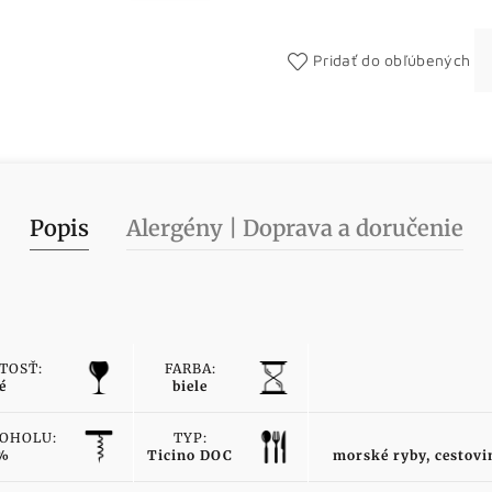
Pridať do obľúbených
Popis
Alergény | Doprava a doručenie
TOSŤ:
FARBA:
é
biele
OHOLU:
TYP:
 %
Ticino DOC
morské ryby, cestovi