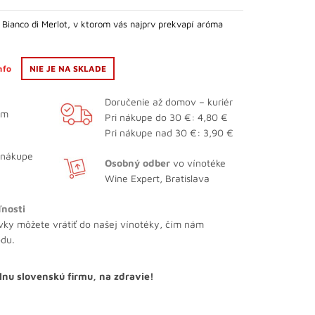
 Bianco di Merlot, v ktorom vás najprv prekvapí aróma
info
NIE JE NA SKLADE
Doručenie až domov – kuriér
ám
Pri nákupe do 30 €: 4,80 €
Pri nákupe nad 30 €: 3,90 €
 nákupe
Osobný odber
vo vínotéke
Wine Expert, Bratislava
ľnosti
vky môžete vrátiť do našej vínotéky, čím nám
odu.
lnu slovenskú firmu, na zdravie!