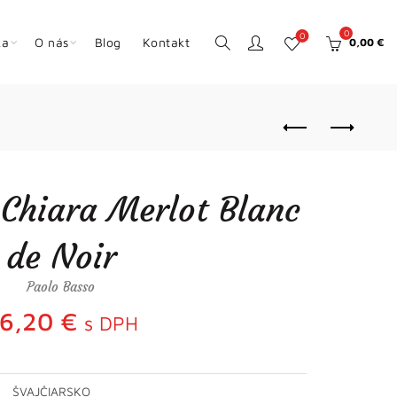
0
0
ka
O nás
Blog
Kontakt
0,00
€
i Chiara Merlot Blanc
de Noir
Paolo Basso
6,20
€
s DPH
ŠVAJČIARSKO