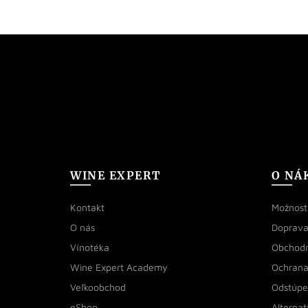
WINE EXPERT
O NÁ
Kontakt
Možnosti
O nás
Doprava
Vínotéka
Obchod
Wine Expert Academy
Ochrana
Veľkoobchod
Odstúpe
eShop
Alternat