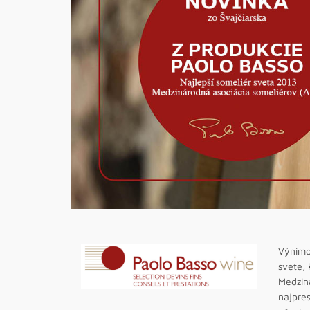
Výnimo
svete, 
Medziná
najpres