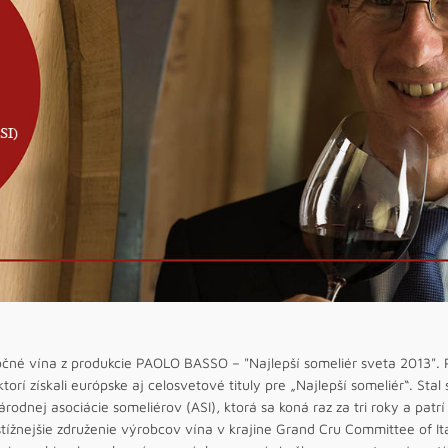
čné vína z produkcie PAOLO BASSO – "Najlepší someliér sveta 2013". P
ktorí získali európske aj celosvetové tituly pre „Najlepší someliér“. St
rodnej asociácie someliérov (ASI), ktorá sa koná raz za tri roky a patr
tížnejšie združenie výrobcov vína v krajine Grand Cru Committee of It