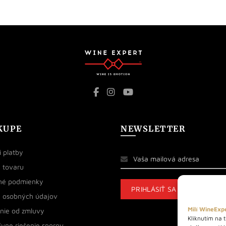
KUPE
NEWSLETTER
 platby
 tovaru
né podmienky
 osobných údajov
Milí WineExpe
nie od zmluvy
Kliknutím na t
ívne riešenie sporov