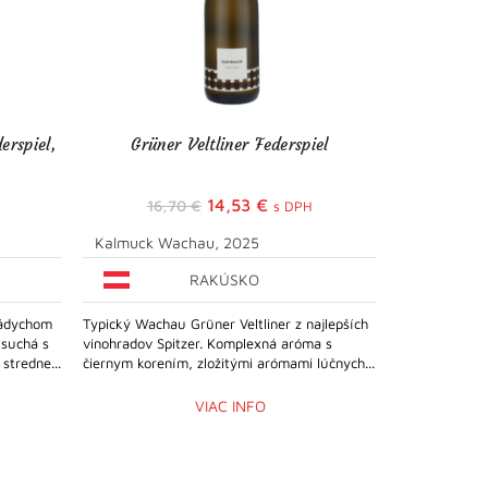
erspiel,
Grüner Veltliner Federspiel
Prosecco 
lna
Pôvodná
Aktuálna
14,53
€
16,70
€
s DPH
cena
cena
Kalmuck Wachau, 2025
La Tordera
bola:
je:
RAKÚSKO
€.
16,70 €.
14,53 €.
nádychom
Typický Wachau Grüner Veltliner z najlepších
Klasické Pros
 suchá s
vinohradov Spitzer. Komplexná aróma s
eleganciou je
tredne...
čiernym korením, zložitými arómami lúčnych...
sviežosťou. Pr
VIAC INFO