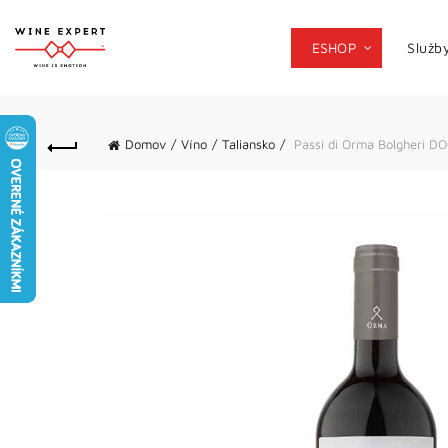
ESHOP
Služb
Domov
Víno
Taliansko
Passi di Orma Bolgheri D