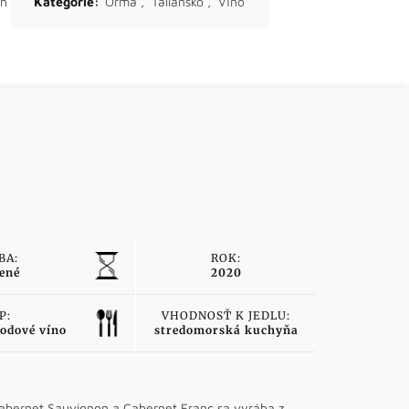
ch
Kategórie:
Orma
,
Taliansko
,
Víno
BA:
ROK:
ené
2020
P:
VHODNOSŤ K JEDLU:
odové víno
stredomorská kuchyňa
 Cabernet Sauvignon a Cabernet Franc sa vyrába z