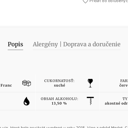
Pridať do obľúbený
Popis
Alergény | Doprava a doručenie
CUKORNATOSŤ:
FAR
 Franc
suché
červ
OBSAH ALKOHOLU:
TY
13,50 %
akostné odr
 vín, ktoré bolo prvýkrát uvedené v roku 2015. Víno z odrôd Merlot,