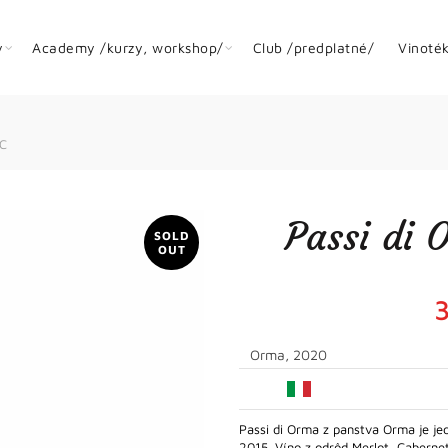
y
Academy /kurzy, workshop/
Club /predplatné/
Vinoté
OC
Passi di 
SOLD
OUT
Orma, 2020
Passi di Orma z panstva Orma je je
2015. Víno z odrôd Merlot, Cabern