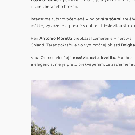
ručne zberaného hrozna.
Intenzívne rubínovočervené víno otvára
tónmi
zreléh
mäkké, vyvážené a presné s dobrou trieslovitou štrukt
Pán
Antonio Moretti
preukázal zameranie vinárstva T
Chianti. Teraz pokračuje vo výnimočnej oblasti
Bolghe
Vína Orma stelesňujú
nezávislosť a kvalitu
. Ako bez
a elegancia, nie je preto prekvapením, že zaznamená