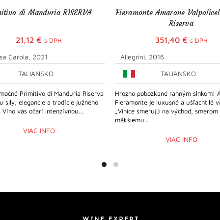
mitivo di Manduria RISERVA
Fieramonte Amarone Valpolice
Riserva
21,12
€
351,40
€
s DPH
s DPH
sa Carola, 2021
Allegrini, 2016
TALIANSKO
TALIANSKO
močné Primitivo di Manduria Riserva
Hrozno pobozkané ranným slnkom! 
u sily, elegancie a tradície južného
Fieramonte je luxusné a ušľachtilé v
. Víno vás očarí intenzívnou...
„Vinice smerujú na východ, smerom
mäkšiemu...
VIAC INFO
VIAC INFO