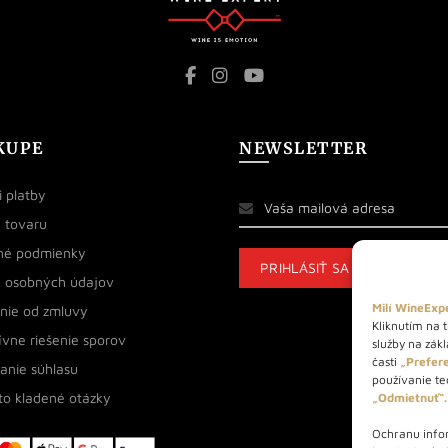
KUPE
NEWSLETTER
 platby
 tovaru
né podmienky
 osobných údajov
Milí WineExpe
nie od zmluvy
Kliknutím na t
ívne riešenie sporov
služby na zák
časti
„Prefere
anie súhlasu
používanie tec
to kladené otázky
„Odmietnuť“.
Ochranu infor