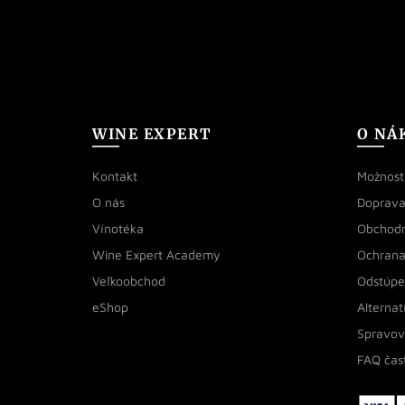
WINE EXPERT
O NÁ
Kontakt
Možnosti
O nás
Doprava
Vínotéka
Obchod
Wine Expert Academy
Ochrana
Veľkoobchod
Odstúpe
eShop
Alternat
Spravov
FAQ čas