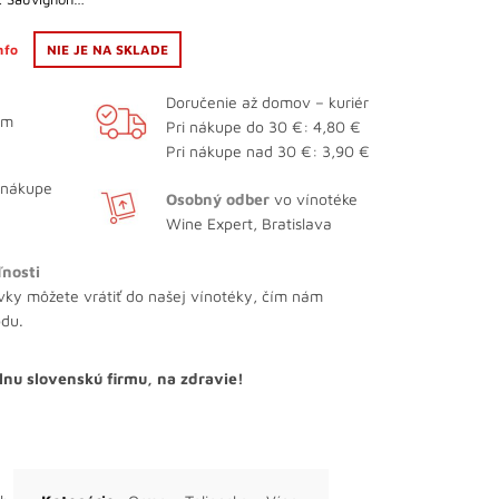
info
NIE JE NA SKLADE
Doručenie až domov – kuriér
ám
Pri nákupe do 30 €: 4,80 €
Pri nákupe nad 30 €: 3,90 €
 nákupe
Osobný odber
vo vínotéke
Wine Expert, Bratislava
ľnosti
vky môžete vrátiť do našej vínotéky, čím nám
odu.
lnu slovenskú firmu, na zdravie!