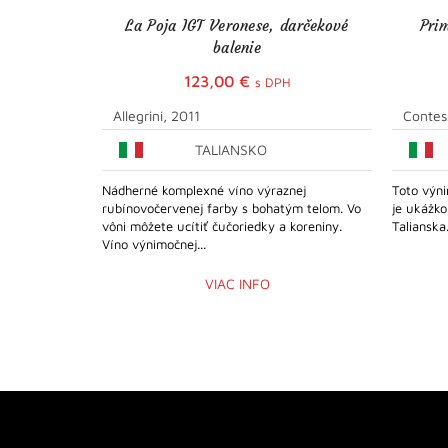
La Poja IGT Veronese, darčekové
Pri
balenie
123,00
€
s DPH
Allegrini, 2011
Contes
TALIANSKO
Nádherné komplexné víno výraznej
Toto výni
rubínovočervenej farby s bohatým telom. Vo
je ukážko
vôni môžete ucítiť čučoriedky a koreniny.
Talianska
Víno výnimočnej...
VIAC INFO