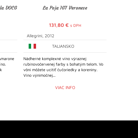
lla DOCG
La Poja IGT Veronese
Prosecco 
1,5
131,80
€
s DPH
Allegrini, 2012
La Tordera
TALIANSKO
Amarone
Nádherné komplexné víno výraznej
Klasické Pros
íno.
rubínovočervenej farby s bohatým telom. Vo
eleganciou je
 k
vôni môžete ucítiť čučoriedky a koreniny.
sviežosťou. Pr
Víno výnimočnej...
VIAC INFO