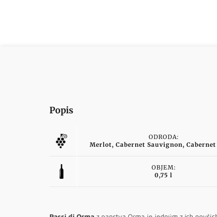
Popis
ODRODA:
Merlot, Cabernet Sauvignon, Cabernet
OBJEM:
0,75 l
Passi di Orma
z panstva Orma je jedným z ich novších