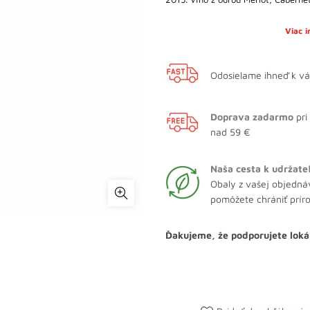
Viac 
Odosielame ihneď k v
Doprava zadarmo
pri
nad 59 €
Naša cesta k udržate
Obaly z vašej objedná
pomôžete chrániť prír
Ďakujeme, že podporujete loká