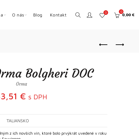
0
0
ka
O nás
Blog
Kontakt
0,00
€
Orma Bolgheri DOC
Orma
33,51
€
s DPH
TALIANSKO
dným z ich novších vín, ktoré bolo prvýkrát uvedené v roku
et Sauvignon…