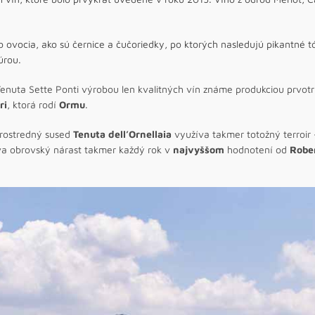
o ovocia, ako sú černice a čučoriedky, po ktorých nasledujú pikantné 
úrou.
enuta Sette Ponti výrobou len kvalitných vín známe produkciou prvotr
ri
, ktorá rodí
Ormu
.
prostredný sused
Tenuta dell’Ornellaia
využíva takmer totožný terroir 
va obrovský nárast takmer každý rok v
najvyššom
hodnotení od
Robe