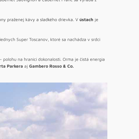
tóny praženej kávy a sladkého drievka. V
ústach
je
iednych Super Toscanov, ktoré sa nachádza v srdci
– polohu na hranici dokonalosti. Orma je čistá energia
rta Parkera
aj
Gambero Rosso & Co.