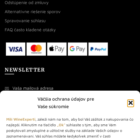
Odstúpenie od zmluvy
Alternatívne riešenie sporov
Spravovanie súhlasu
FAQ často kladené otázky
NEWSLETTER
Väčšia ochrana údajov pre
Vaše súkromie
Milí WineExperti
, záleží nám na tom, aby bol Váš zážitok z nakupovania čo
najlepší. Kliknutím na tlačidlo
„Ok“
súhlasíte s tým, aby sme Vám
O NÁS
poskytovali zmysluplné a užitočné služby na základe Vašich údajov o
zaznamenávaní. Váš súhlas môžete kedykoľvek zmeniť v časti