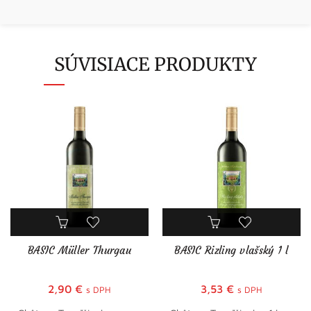
SÚVISIACE PRODUKTY
BASIC Müller Thurgau
BASIC Rizling vlašský 1 l
2,90
€
3,53
€
s DPH
s DPH