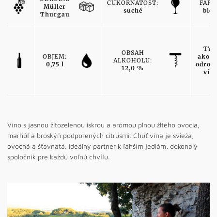
CUKORNATOSŤ:
FARB
Müller
suché
biel
Thurgau
TYP
OBSAH
OBJEM:
akost
ALKOHOLU:
0,75 l
odrod
12,0 %
vín
Víno s jasnou žltozelenou iskrou a arómou plnou žltého ovocia,
marhúľ a broskýň podporených citrusmi. Chuť vína je svieža,
ovocná a šťavnatá. Ideálny partner k ľahším jedlám, dokonalý
spoločník pre každú voľnú chvíľu.