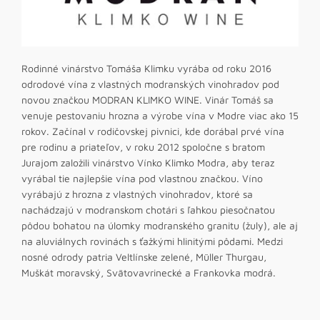
Rodinné vinárstvo Tomáša Klimku vyrába od roku 2016
odrodové vína z vlastných modranských vinohradov pod
novou značkou MODRAN KLIMKO WINE. Vinár Tomáš sa
venuje pestovaniu hrozna a výrobe vína v Modre viac ako 15
rokov. Začínal v rodičovskej pivnici, kde dorábal prvé vína
pre rodinu a priateľov, v roku 2012 spoločne s bratom
Jurajom založili vinárstvo Vínko Klimko Modra, aby teraz
vyrábal tie najlepšie vína pod vlastnou značkou. Víno
vyrábajú z hrozna z vlastných vinohradov, ktoré sa
nachádzajú v modranskom chotári s ľahkou piesočnatou
pôdou bohatou na úlomky modranského granitu (žuly), ale aj
na aluviálnych rovinách s ťažkými hlinitými pôdami. Medzi
nosné odrody patria Veltlínske zelené, Müller Thurgau,
Muškát moravský, Svätovavrinecké a Frankovka modrá.