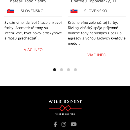
Château Topoľčianky
Château Topoľčianky, 1 l
SLOVENSKO
SLOVENSKO
Svieže víno iskrivej žltozelenkavej
Krásne víno zelenožltej farby.
farby. Aromatické tóny sú
Rizling vlašský spája príjemné
intenzívne, kvetinovo-broskyňové
ovocné tóny červených ríbezlí a
a môžu prechádzať...
egrešov s vôňou lúčných kvetov a
medu...
VIAC INFO
VIAC INFO