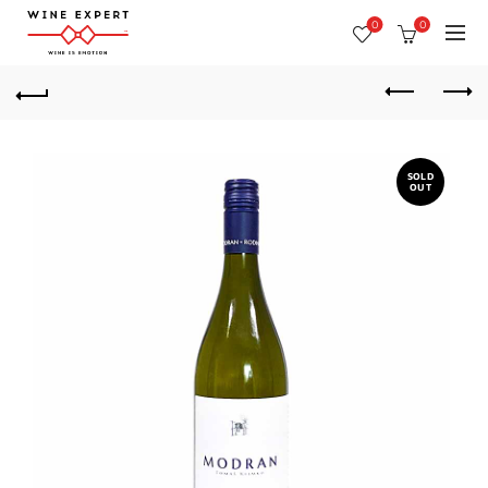
0
0
SOLD
OUT