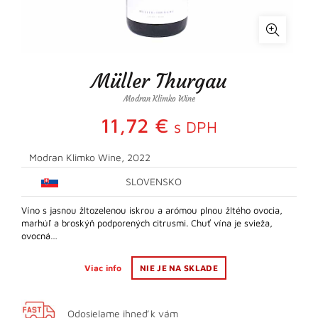
Müller Thurgau
Modran Klimko Wine
11,72
€
s DPH
Modran Klimko Wine, 2022
SLOVENSKO
Víno s jasnou žltozelenou iskrou a arómou plnou žltého ovocia,
marhúľ a broskýň podporených citrusmi. Chuť vína je svieža,
ovocná…
Viac info
NIE JE NA SKLADE
Odosielame ihneď k vám