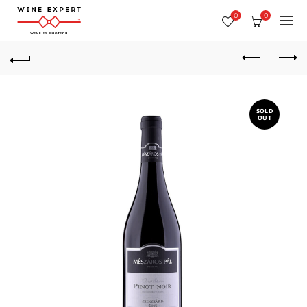
0
0
SOLD
OUT