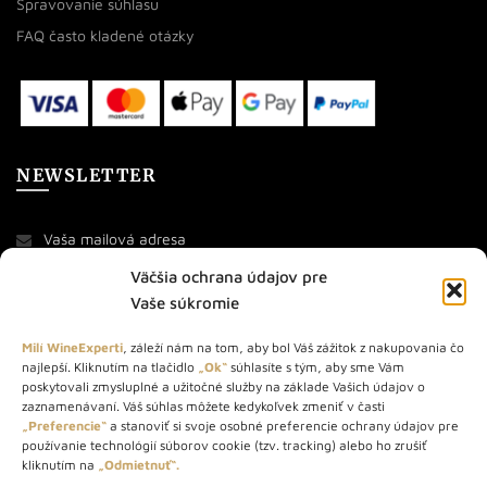
Spravovanie súhlasu
FAQ často kladené otázky
NEWSLETTER
Väčšia ochrana údajov pre
Vaše súkromie
Milí WineExperti
, záleží nám na tom, aby bol Váš zážitok z nakupovania čo
najlepší. Kliknutím na tlačidlo
„Ok“
súhlasíte s tým, aby sme Vám
O NÁS
poskytovali zmysluplné a užitočné služby na základe Vašich údajov o
zaznamenávaní. Váš súhlas môžete kedykoľvek zmeniť v časti
STORE – obchod s vínom a destilátmi od roku 2010. Na našej
„Preferencie“
a stanoviť si svoje osobné preferencie ochrany údajov pre
používanie technológií súborov cookie (tzv. tracking) alebo ho zrušiť
webovej stránke predávame viac ako 1000+ značkových
kliknutím na
„Odmietnuť“.
produktov.