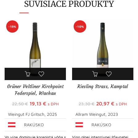
SÚVISIACE PRODUKTY
-15%
-10%
Grüner Veltliner Kirchpoint
Riesling Strass, Kamptal
Federspiel, Wachau
Pôvodná
Aktuálna
Pôvodná
Aktuálna
19,13
€
20,97
€
22,50
€
23,30
€
s DPH
s DPH
cena
cena
cena
cena
Weingut FJ Gritsch, 2025
Allram Weingut, 2023
bola:
je:
bola:
je:
RAKÚSKO
RAKÚSKO
22,50 €.
19,13 €.
23,30 €.
20,97 €.
Vo víne dominuje korenistá vôňa s
Víno plnej intenzívnej šťavnatej