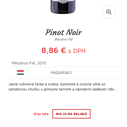
Pinot Noir
Mészáros Pál
8,86
€
s DPH
Mészáros Pál, 2015
MAĎARSKO
Jasná rubínová farba a svieža, korenistá a ovocná vôňa so
zamatovou chuťou s jemnými tanínmi a náznakmi sladkosti robí…
Viac info
NIE JE NA SKLADE