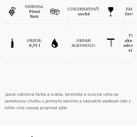
ODRODA:
CUKORNATOSŤ:
FARB
Pinot
suché
červe
Noir
TYP
OBJEM:
OBSAH
akost
0,75 l
ALKOHOLU:
odrod
vín
Jasná rubínová farba a svieža, korenistá a ovocná vôňa so
zamatovou chuťou s jemnými tanínmi a náznakmi sladkosti robí z
tohto vína naozaj príjemné pitie.