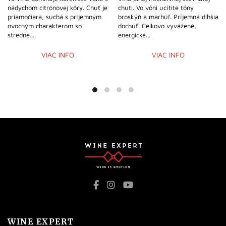
nádychom citrónovej kôry. Chuť je
chuti. Vo vôni ucítite tóny
priamočiara, suchá s príjemným
broskýň a marhúľ. Príjemná dlhšia
ovocným charakterom so
dochuť. Celkovo vyvážené,
stredne...
energické...
VIAC INFO
VIAC INFO
WINE EXPERT