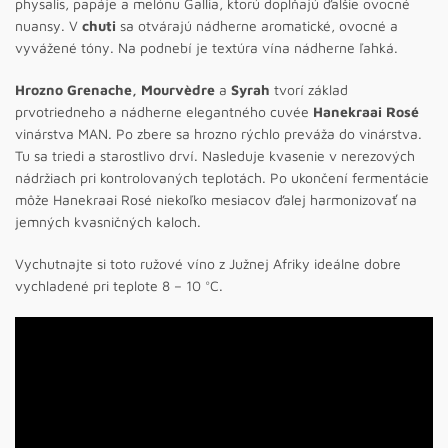
physalis, papáje a melónu Gallia, ktorú dopĺňajú ďalšie ovocné
nuansy. V
chuti
sa otvárajú nádherne aromatické, ovocné a
vyvážené tóny. Na podnebí je textúra vína nádherne ľahká.
Hrozno Grenache, Mourvèdre
a
Syrah
tvorí základ
prvotriedneho a nádherne elegantného cuvée
Hanekraai Rosé
vinárstva MAN. Po zbere sa hrozno rýchlo preváža do vinárstva.
Tu sa triedi a starostlivo drví. Nasleduje kvasenie v nerezových
nádržiach pri kontrolovaných teplotách. Po ukončení fermentácie
môže Hanekraai Rosé niekoľko mesiacov ďalej harmonizovať na
jemných kvasničných kaloch.
Vychutnajte si toto ružové víno z Južnej Afriky ideálne dobre
vychladené pri teplote 8 – 10 °C.