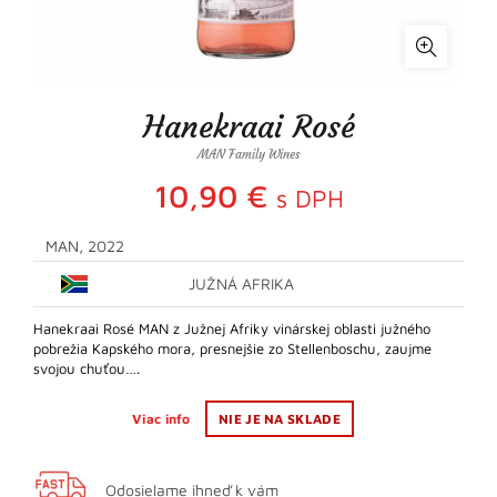
Hanekraai Rosé
MAN Family Wines
10,90
€
s DPH
MAN, 2022
JUŽNÁ AFRIKA
Hanekraai Rosé MAN z Južnej Afriky vinárskej oblasti južného
pobrežia Kapského mora, presnejšie zo Stellenboschu, zaujme
svojou chuťou….
Viac info
NIE JE NA SKLADE
Odosielame ihneď k vám