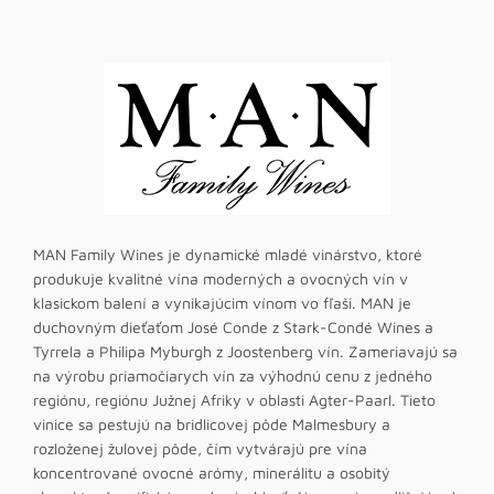
MAN Family Wines je dynamické mladé vinárstvo, ktoré
produkuje kvalitné vína moderných a ovocných vín v
klasickom balení a vynikajúcim vínom vo fľaši. MAN je
duchovným dieťaťom José Conde z Stark-Condé Wines a
Tyrrela a Philipa Myburgh z Joostenberg vín. Zameriavajú sa
na výrobu priamočiarych vín za výhodnú cenu z jedného
regiónu, regiónu Južnej Afriky v oblasti Agter-Paarl. Tieto
vinice sa pestujú na bridlicovej pôde Malmesbury a
rozloženej žulovej pôde, čím vytvárajú pre vína
koncentrované ovocné arómy, minerálitu a osobitý