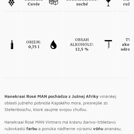
Cuvée
suché
ružo
OBSAH
TYP
OBJEM:
ALKOHOLU:
akost
0,75 l
12,5 %
odrod
Hanekraai Rosé MAN pochádza z Južnej Afriky
vinárskej
oblasti južného pobrežia Kapského mora, presnejšie zo
Stellenboschu, ktoré zaujme svojou chuťou.
Hanekraai Rosé MAN Vintners má krásnu žiarivo-trblietavú
ružovkastú
farbu
a ponúka nádherne výraznú
vôňu
ananásu,