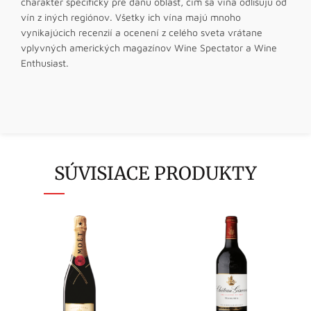
charakter špecifický pre danú oblasť, čím sa vína odlišujú od
vín z iných regiónov. Všetky ich vína majú mnoho
vynikajúcich recenzií a ocenení z celého sveta vrátane
vplyvných amerických magazínov Wine Spectator a Wine
Enthusiast.
SÚVISIACE PRODUKTY