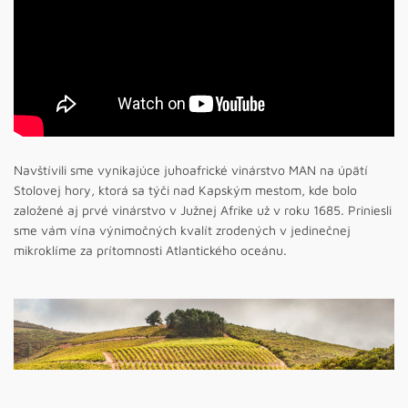
Navštívili sme vynikajúce juhoafrické vinárstvo MAN na úpätí
Stolovej hory, ktorá sa týči nad Kapským mestom, kde bolo
založené aj prvé vinárstvo v Južnej Afrike už v roku 1685. Priniesli
sme vám vína výnimočných kvalít zrodených v jedinečnej
mikroklíme za prítomnosti Atlantického oceánu.