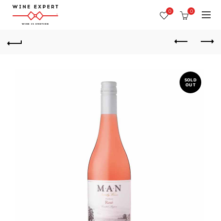
0
0
SOLD
OUT