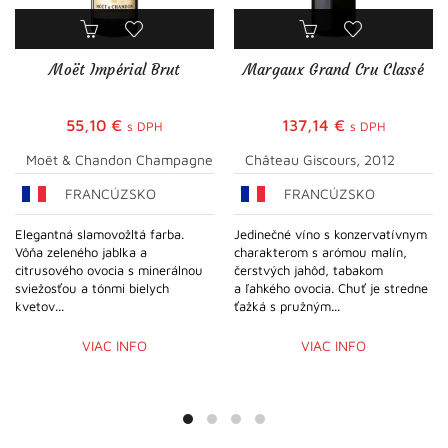
Moët Impérial Brut
Margaux Grand Cru Classé
55,10
€
137,14
€
s DPH
s DPH
Moët & Chandon Champagne
Château Giscours, 2012
FRANCÚZSKO
FRANCÚZSKO
Elegantná slamovožltá farba.
Jedinečné víno s konzervatívnym
Vôňa zeleného jablka a
charakterom s arómou malín,
citrusového ovocia s minerálnou
čerstvých jahôd, tabakom
sviežosťou a tónmi bielych
a ľahkého ovocia. Chuť je stredne
kvetov...
ťažká s pružným...
VIAC INFO
VIAC INFO