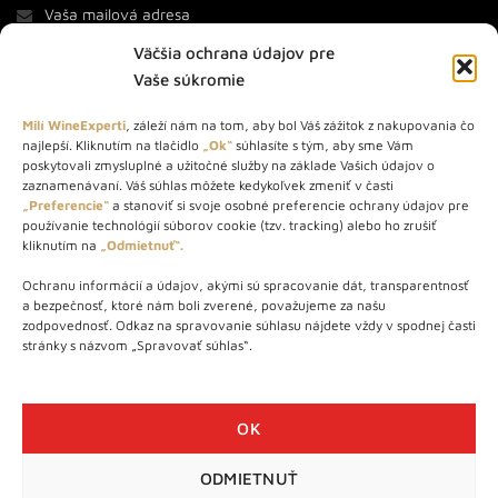
Väčšia ochrana údajov pre
Vaše súkromie
Milí WineExperti
, záleží nám na tom, aby bol Váš zážitok z nakupovania čo
najlepší. Kliknutím na tlačidlo
„Ok“
súhlasíte s tým, aby sme Vám
O NÁS
poskytovali zmysluplné a užitočné služby na základe Vašich údajov o
zaznamenávaní. Váš súhlas môžete kedykoľvek zmeniť v časti
STORE – obchod s vínom a destilátmi od roku 2010. Na našej
„Preferencie“
a stanoviť si svoje osobné preferencie ochrany údajov pre
používanie technológií súborov cookie (tzv. tracking) alebo ho zrušiť
webovej stránke predávame viac ako 1000+ značkových
kliknutím na
„Odmietnuť“.
produktov.
Ochranu informácií a údajov, akými sú spracovanie dát, transparentnosť
Info tel.: +421 917 779 888
a bezpečnosť, ktoré nám boli zverené, považujeme za našu
Vínotéka: +421 917 888 879
zodpovednosť. Odkaz na spravovanie súhlasu nájdete vždy v spodnej časti
stránky s názvom „Spravovať súhlas“.
Vínotéka: Bratislavská 49/B, Bratislava 841 06
Centrála: Na vrátkach 1/N, Bratislava 841 01
OK
ODMIETNUŤ
WineExpert.sk © 2026 | Všetky práva vyhradené | tel: +421 917