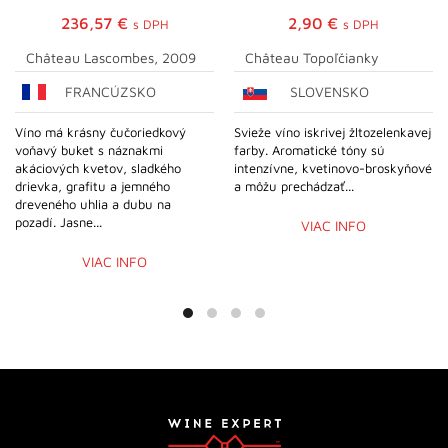
236,57
€
2,90
€
s DPH
s DPH
Château Lascombes, 2009
Château Topoľčianky
FRANCÚZSKO
SLOVENSKO
Víno má krásny čučoriedkový
Svieže víno iskrivej žltozelenkavej
voňavý buket s náznakmi
farby. Aromatické tóny sú
akáciových kvetov, sladkého
intenzívne, kvetinovo-broskyňové
drievka, grafitu a jemného
a môžu prechádzať...
dreveného uhlia a dubu na
pozadí. Jasne...
VIAC INFO
VIAC INFO