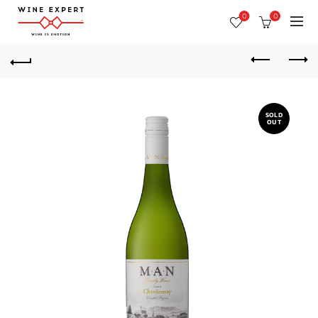
0
0
SOLD
OUT