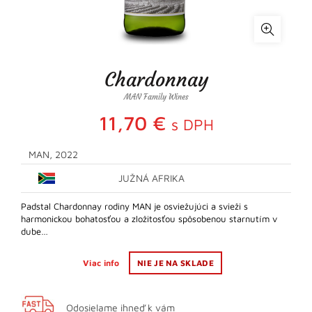
Chardonnay
MAN Family Wines
11,70
€
s DPH
MAN, 2022
JUŽNÁ AFRIKA
Padstal Chardonnay rodiny MAN je osviežujúci a svieži s
harmonickou bohatosťou a zložitosťou spôsobenou starnutím v
dube…
Viac info
NIE JE NA SKLADE
Odosielame ihneď k vám