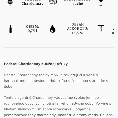
Chardonnay
suché
b
OBSAH
OBJEM:
ALKOHOLU:
ak
0,75 l
13,5 %
od
Padstal Chardonnay z Južnej Afriky
Padstal Chardonnay rodiny MAN je osviežujúci a svieži s
harmonickou bohatosťou a zložitosťou spôsobenou starnutím v
dube.
Tento elegantný Chardonnay vás zaujme svojou jemnou
rovnováhou ovocných chutí a ľahkého nádychu dubu. Vo víne s
bledým slamovým vzhľadom rozvoniavajú príjemné
pomarančové tóny marmelády, ananásu a arómy masla. Chuť sa