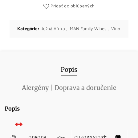
Pridať do obľúbených
Kategórie:
Južná Afrika
,
MAN Family Wines
,
Víno
Popis
Alergény | Doprava a doručenie
Popis
ODRODA:
CUKORNATOSŤ:
F