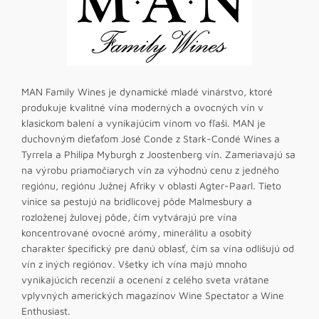
MAN Family Wines je dynamické mladé vinárstvo, ktoré
produkuje kvalitné vína moderných a ovocných vín v
klasickom balení a vynikajúcim vínom vo fľaši. MAN je
duchovným dieťaťom José Conde z Stark-Condé Wines a
Tyrrela a Philipa Myburgh z Joostenberg vín. Zameriavajú sa
na výrobu priamočiarych vín za výhodnú cenu z jedného
regiónu, regiónu Južnej Afriky v oblasti Agter-Paarl. Tieto
vinice sa pestujú na bridlicovej pôde Malmesbury a
rozloženej žulovej pôde, čím vytvárajú pre vína
koncentrované ovocné arómy, minerálitu a osobitý
charakter špecifický pre danú oblasť, čím sa vína odlišujú od
vín z iných regiónov. Všetky ich vína majú mnoho
vynikajúcich recenzií a ocenení z celého sveta vrátane
vplyvných amerických magazínov Wine Spectator a Wine
Enthusiast.