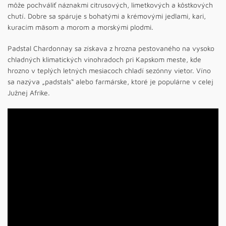
môže pochváliť náznakmi citrusových, limetkových a kôstkových
chutí. Dobre sa spáruje s bohatými a krémovými jedlami, kari,
kuracím mäsom a morom a morskými plodmi.
Padstal Chardonnay sa získava z hrozna pestovaného na vysoko
chladných klimatických vinohradoch pri Kapskom meste, kde
hrozno v teplých letných mesiacoch chladí sezónny vietor. Víno
sa nazýva „padstals“ alebo farmárske, ktoré je populárne v celej
Južnej Afrike.