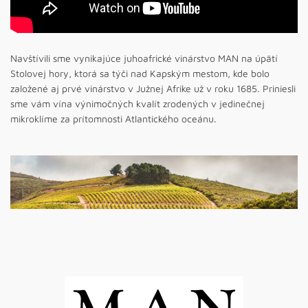
Navštívili sme vynikajúce juhoafrické vinárstvo MAN na úpätí
Stolovej hory, ktorá sa týči nad Kapským mestom, kde bolo
založené aj prvé vinárstvo v Južnej Afrike už v roku 1685. Priniesli
sme vám vína výnimočných kvalít zrodených v jedinečnej
mikroklíme za prítomnosti Atlantického oceánu.