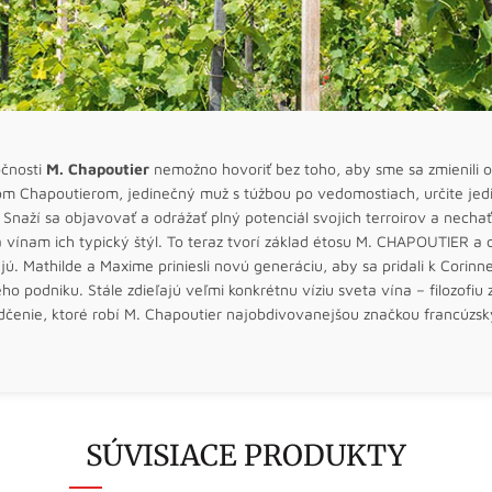
očnosti
M. Chapoutier
nemožno hovoriť bez toho, aby sme sa zmienili o 
om Chapoutierom, jedinečný muž s túžbou po vedomostiach, určite jed
. Snaží sa objavovať a odrážať plný potenciál svojich terroirov a necha
vínam ich typický štýl. To teraz tvorí základ étosu M. CHAPOUTIER a ce
ú. Mathilde a Maxime priniesli novú generáciu, aby sa pridali k Corinne
ho podniku. Stále zdieľajú veľmi konkrétnu víziu sveta vína – filozofiu 
dčenie, ktoré robí M. Chapoutier najobdivovanejšou značkou francúzsk
SÚVISIACE PRODUKTY