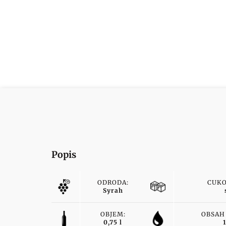
Popis
ODRODA:
CUKO
Syrah
OBJEM:
OBSAH
0,75 l