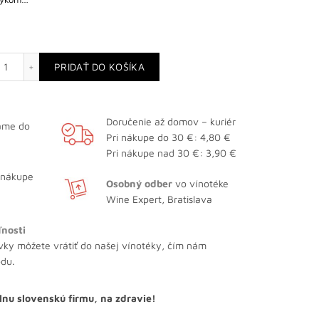
množstvo Monier de la Sizeranne Rouge
PRIDAŤ DO KOŠÍKA
Doručenie až domov – kuriér
lame do
Pri nákupe do 30 €: 4,80 €
Pri nákupe nad 30 €: 3,90 €
 nákupe
Osobný odber
vo vínotéke
Wine Expert, Bratislava
ľnosti
vky môžete vrátiť do našej vínotéky, čím nám
odu.
lnu slovenskú firmu, na zdravie!