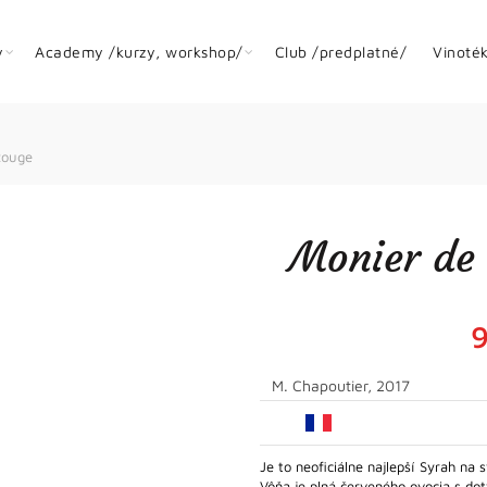
y
Academy /kurzy, workshop/
Club /predplatné/
Vinoté
Rouge
Monier de 
M. Chapoutier, 2017
Je to neoficiálne najlepší Syrah na
Vôňa je plná červeného ovocia s d