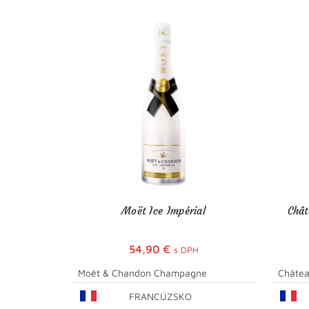
Moët Ice Impérial
Chât
54,90
€
s DPH
Moët & Chandon Champagne
Châtea
FRANCÚZSKO