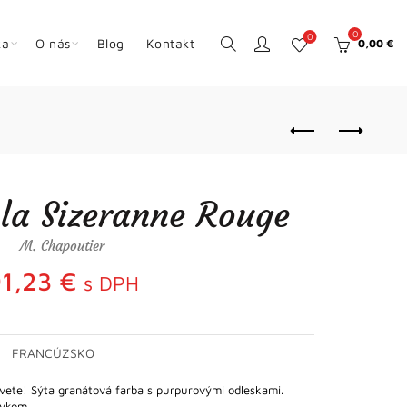
0
0
ka
O nás
Blog
Kontakt
0,00
€
la Sizeranne Rouge
M. Chapoutier
91,23
€
s DPH
FRANCÚZSKO
 svete! Sýta granátová farba s purpurovými odleskami.
otykom…