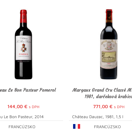
eau Le Bon Pasteur Pomerol
Margaux Grand Cru Classé 
1981, darčeková krabic
144,00
€
771,00
€
s DPH
s DPH
u Le Bon Pasteur, 2014
Château Dauzac, 1981, 1,5 l
FRANCÚZSKO
FRANCÚZSKO