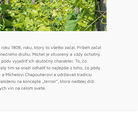
roku 1808, roku, ktorý to všetko začal. Príbeh začal
inečného druhu. Michel je otvorený a vždy ochotný
ť pôdu vyjadriť ich skutočný charakter. To, čo
lý tím sa snaží odhaliť to najlepšie z toho, čo pôdy
 a Michelovi Chapoutierovi a udržiavali tradíciu
založenú na koncepte „terroir“, ktorá naďalej drží
ych vín na celom svete.