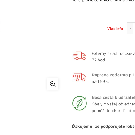
Viac info
Externý sklad: odosie
72 hod.
Doprava zadarmo
pri
nad 59 €
Naša cesta k udržate
Obaly z vašej objedná
pomôžete chrániť prír
Ďakujeme, že podporujete loká