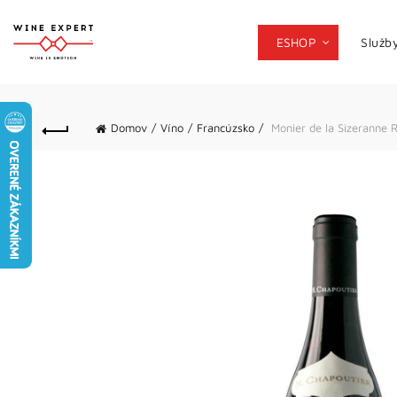
ESHOP
Služb
Domov
Víno
Francúzsko
Monier de la Sizeranne 