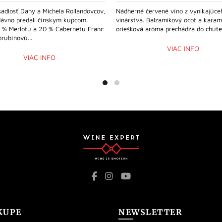
adlosť Dany a Michela Rollandovcov,
Nádherné červené víno z vynikajúce
dávno predali čínskym kupcom.
vinárstva. Balzamikový ocot a karam
 % Merlotu a 20 % Cabernetu Franc
oriešková aróma prechádza do chute.
rubínovú...
VIAC INFO
VIAC INFO
KUPE
NEWSLETTER