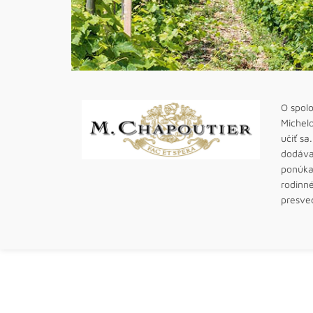
O spol
Michel
učiť sa
dodáva 
ponúkaj
rodinné
presve