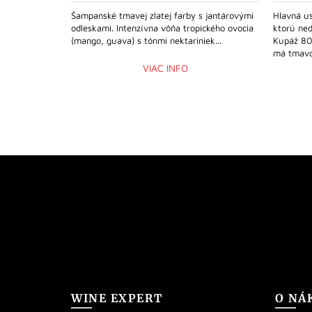
Šampanské tmavej zlatej farby s jantárovými
Hlavná us
odleskami. Intenzívna vôňa tropického ovocia
ktorú ne
(mango, guava) s tónmi nektariniek...
Kupáž 80
má tmavo
VIAC INFO
WINE EXPERT
O NÁ