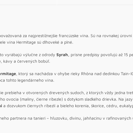
považovaná za najprestížnejšie francúzske vína. Sú na rovnakej úrovni
ele vína Hermitage sú dlhoveké a plné.
asto vyrábajú výlučne z odrody
Syrah,
prísne predpisy povoľujú až 15 p
, kávy a červených bobúľ.
rmitage
, ktorý sa nachádza v ohybe rieky Rhôna nad dedinkou Tain-
bca tohto legendárneho vína.
ie prebieha v otvorených drevených sudoch, z ktorých vždy jedna tre
ho ovocia (maliny, čierne ríbezle) s dotykom sladkého drievka. Na jaz
mi
a dozvukom čiernych ríbezlí a bieleho korenia, škorice, cédru, eukaly
eho partnera na tanieri – hľuzovku, divinu, jahňacinu v rafinovaných