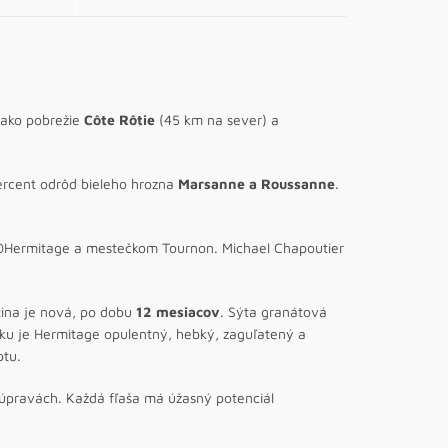
 ako pobrežie
Côte Rôtie
(45 km na sever) a
ercent odrôd bieleho hrozna
Marsanne a Roussanne
.
l0Hermitage a mestečkom Tournon. Michael Chapoutier
tina je nová, po dobu
12 mesiacov
. Sýta granátová
yku je Hermitage opulentný, hebký, zaguľatený a
ptu.
 úpravách. Každá fľaša má úžasný potenciál