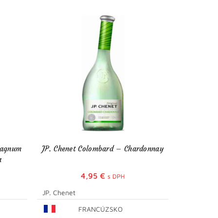
Magnum
JP. Chenet Colombard – Chardonnay
JP. Chen
a
4,95
€
s DPH
JP. Chenet
JP. Chenet
FRANCÚZSKO