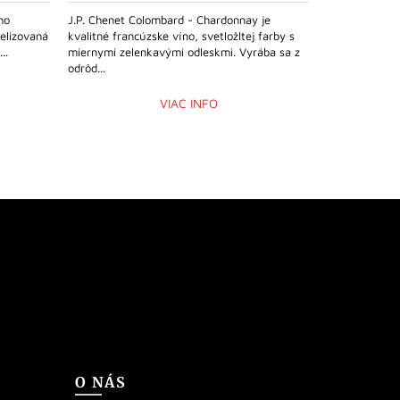
ho
J.P. Chenet Colombard - Chardonnay je
Polosuché vín
elizovaná
kvalitné francúzske víno, svetložltej farby s
Sauvignon Bla
..
miernymi zelenkavými odleskmi. Vyrába sa z
chuť zelene a 
odrôd...
nerušivá...
VIAC INFO
O NÁS