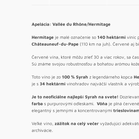
Apelácia: Vallée du Rhône/Hermitage
Hermitage
je malé označenie so
140 hektármi
viníc 
Châteauneuf-du-Pape
(110 km na juh). Červené aj bi
Červené vína, ktoré môžu zrieť 30 a viac rokov, sa č
Sú známe svojou robustnosťou a bohatou arómou kože
Toto víno je zo
100 % Syrah
z legendárneho kopca
He
je s
34 hektármi
vinohradov najväčší vlastník a výro
Je to neoficiálne najlepší Syrah na svete!
Dozrievan
farba
s purpurovými odleskami.
Vôňa
je plná červené
elegantný s jemnými a koncentrovanými
trieslovina
Veľké víno,
zážitok na celý večer
vyžadujúci adekvátn
archivácie.