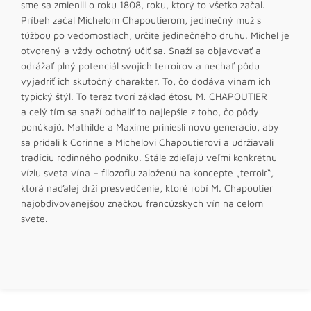
sme sa zmienili o roku 1808, roku, ktorý to všetko začal.
Príbeh začal Michelom Chapoutierom, jedinečný muž s
túžbou po vedomostiach, určite jedinečného druhu. Michel je
otvorený a vždy ochotný učiť sa. Snaží sa objavovať a
odrážať plný potenciál svojich terroirov a nechať pôdu
vyjadriť ich skutočný charakter. To, čo dodáva vínam ich
typický štýl. To teraz tvorí základ étosu M. CHAPOUTIER
a celý tím sa snaží odhaliť to najlepšie z toho, čo pôdy
ponúkajú. Mathilde a Maxime priniesli novú generáciu, aby
sa pridali k Corinne a Michelovi Chapoutierovi a udržiavali
tradíciu rodinného podniku. Stále zdieľajú veľmi konkrétnu
víziu sveta vína – filozofiu založenú na koncepte „terroir“,
ktorá naďalej drží presvedčenie, ktoré robí M. Chapoutier
najobdivovanejšou značkou francúzskych vín na celom
svete.