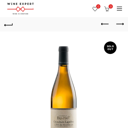
0
0
SOLD
OUT