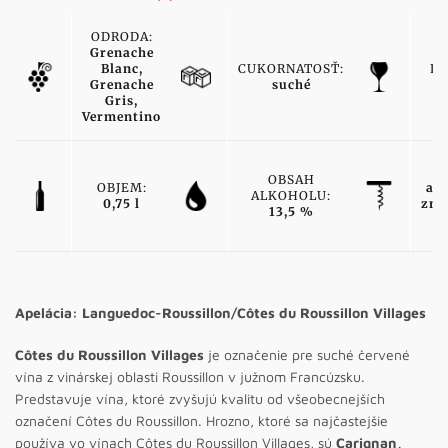
ODRODA:
Grenache
Blanc,
CUKORNATOSŤ:
FA
Grenache
suché
b
Gris,
Vermentino
T
OBSAH
OBJEM:
ak
ALKOHOLU:
0,75 l
zna
13,5 %
v
Apelácia: Languedoc-Roussillon/
Côtes du Roussillon Villages
Côtes du Roussillon Villages
je označenie pre suché červené
vína z vinárskej oblasti Roussillon v južnom Francúzsku.
Predstavuje vína, ktoré zvyšujú kvalitu od všeobecnejších
označení Côtes du Roussillon. Hrozno, ktoré sa najčastejšie
používa vo vínach Côtes du Roussillon Villages, sú
Carignan,