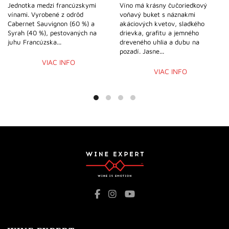
Jednotka medzi francúzskymi
Víno má krásny čučoriedkový
vínami. Vyrobené z odrôd
voňavý buket s náznakmi
Cabernet Sauvignon (60 %) a
akáciových kvetov, sladkého
Syrah (40 %), pestovaných na
drievka, grafitu a jemného
juhu Francúzska...
dreveného uhlia a dubu na
pozadí. Jasne...
VIAC INFO
VIAC INFO