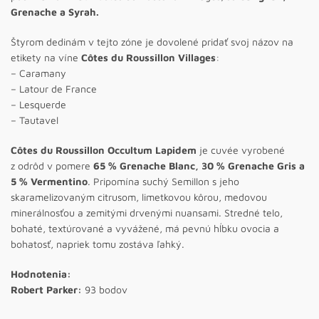
Grenache a Syrah.
Štyrom dedinám v tejto zóne je dovolené pridať svoj názov na
etikety na víne
Côtes du Roussillon Villages
:
– Caramany
– Latour de France
– Lesquerde
– Tautavel
Côtes du Roussillon Occultum Lapidem
je cuvée vyrobené
z odrôd v pomere
65 % Grenache Blanc, 30 % Grenache Gris a
5 % Vermentino
. Pripomína suchý Semillon s jeho
skaramelizovaným citrusom, limetkovou kôrou, medovou
minerálnosťou a zemitými drvenými nuansami. Stredné telo,
bohaté, textúrované a vyvážené, má pevnú hĺbku ovocia a
bohatosť, napriek tomu zostáva ľahký.
Hodnotenia:
Robert Parker:
93 bodov