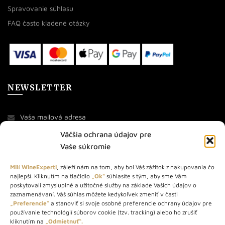
Spravovanie súhlasu
FAQ často kladené otázky
NEWSLETTER
Väčšia ochrana údajov pre
Vaše súkromie
Milí WineExperti
, záleží nám na tom, aby bol Váš zážitok z nakupovania čo
najlepší. Kliknutím na tlačidlo
„Ok“
súhlasíte s tým, aby sme Vám
O NÁS
poskytovali zmysluplné a užitočné služby na základe Vašich údajov o
zaznamenávaní. Váš súhlas môžete kedykoľvek zmeniť v časti
STORE – obchod s vínom a destilátmi od roku 2010. Na našej
„Preferencie“
a stanoviť si svoje osobné preferencie ochrany údajov pre
používanie technológií súborov cookie (tzv. tracking) alebo ho zrušiť
webovej stránke predávame viac ako 1000+ značkových
kliknutím na
„Odmietnuť“.