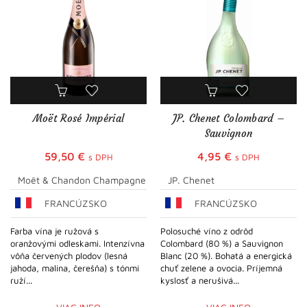
Moët Rosé Impérial
JP. Chenet Colombard –
Sauvignon
59,50
€
4,95
€
s DPH
s DPH
Moët & Chandon Champagne
JP. Chenet
FRANCÚZSKO
FRANCÚZSKO
Farba vína je ružová s
Polosuché víno z odrôd
oranžovými odleskami. Intenzívna
Colombard (80 %) a Sauvignon
vôňa červených plodov (lesná
Blanc (20 %). Bohatá a energická
jahoda, malina, čerešňa) s tónmi
chuť zelene a ovocia. Príjemná
ruží...
kyslosť a nerušivá...