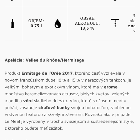
TY
OBSAH
OBJEM:
akos
ALKOHOLU:
0,75 l
znač
13,5 %
ví
Apelácia: Vallée du Rhône/Hermitage
Produkt
Ermitage de l’Orée 2017
, ktorého časť vyzrievala v
novom francúzskom dube 18 % a 15 % v nerezových tankoch, je
veľkým, bohatým a exotickým vínom, ktoré má v
aróme
množstvo karamelizovaných citrusov, bielych kvetov, zelených
mandlí a
vôní
sladkého drievka. Víno, ktoré sa časom mení v
pohári, zasahuje
chuťové bunky
svojou bohatosťou, zaoblenou
vrstvenou textúrou a skvelým záverom. Rovnako ako v prípade
Le Méal je vyrobený v trochu sviežejšom a sústredenejšom štýle,
z ktorého budete mať zážitok.