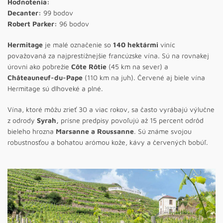
Hodnotenia:
Decanter:
99 bodov
Robert Parker:
96 bodov
Hermitage
je malé označenie so
140 hektármi
viníc
považovaná za najprestížnejšie francúzske vína. Sú na rovnakej
úrovni ako pobrežie
Côte Rôtie
(45 km na sever) a
Châteauneuf-du-Pape
(110 km na juh). Červené aj biele vína
Hermitage sú dlhoveké a plné.
Vína, ktoré môžu zrieť 30 a viac rokov, sa často vyrábajú výlučne
z odrody
Syrah,
prísne predpisy povoľujú až 15 percent odrôd
bieleho hrozna
Marsanne a Roussanne
. Sú známe svojou
robustnosťou a bohatou arómou kože, kávy a červených bobúľ.