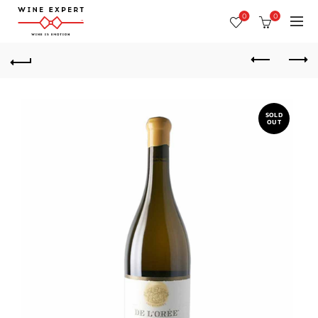
0
0
SOLD
OUT