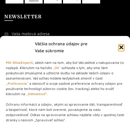
NEWSLETTER
Väčšia ochrana údajov pre
Vaše súkromie
Milí WineExperti
, záleží nám na tom, aby bol Váš zážitok z nakupovania čo
najlepší. Kliknutím na tlačidlo
„Ok“
súhlasíte s tým, aby sme Vám
O NÁS
poskytovali zmysluplné a užitočné služby na základe Vašich údajov o
zaznamenávaní. Váš súhlas môžete kedykoľvek zmeniť v časti
STORE – obchod s vínom a destilátmi od roku 2010. Na našej
„Preferencie“
a stanoviť si svoje osobné preferencie ochrany údajov pre
používanie technológií súborov cookie (tzv. tracking) alebo ho zrušiť
webovej stránke predávame viac ako 1000+ značkových
kliknutím na
„Odmietnuť“.
produktov.
Ochranu informácií a údajov, akými sú spracovanie dát, transparentnosť
Info tel.: +421 917 779 888
a bezpečnosť, ktoré nám boli zverené, považujeme za našu
Vínotéka: +421 917 888 879
zodpovednosť. Odkaz na spravovanie súhlasu nájdete vždy v spodnej časti
stránky s názvom „Spravovať súhlas“.
Vínotéka: Bratislavská 49/B, Bratislava 841 06