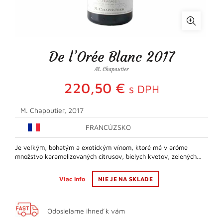
De l’Orée Blanc 2017
M. Chapoutier
220,50
€
s DPH
M. Chapoutier, 2017
FRANCÚZSKO
Je veľkým, bohatým a exotickým vínom, ktoré má v aróme
množstvo karamelizovaných citrusov, bielych kvetov, zelených…
Viac info
NIE JE NA SKLADE
Odosielame ihneď k vám