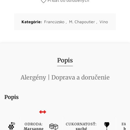
Pridať do obľúbených
Kategórie:
Francúzsko
,
M. Chapoutier
,
Víno
Popis
Alergény | Doprava a doručenie
Popis
ODRODA:
CUKORNATOSŤ:
FAR
Marsanne
suché
bie