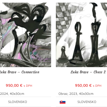
Luka Brase – Connection
Luka Brase – Chess 2
950,00
€
950,00
€
s DPH
s DPH
 2024, 40x30cm
Obraz, 2023, 40x30cm
SLOVENSKO
SLOVENSKO