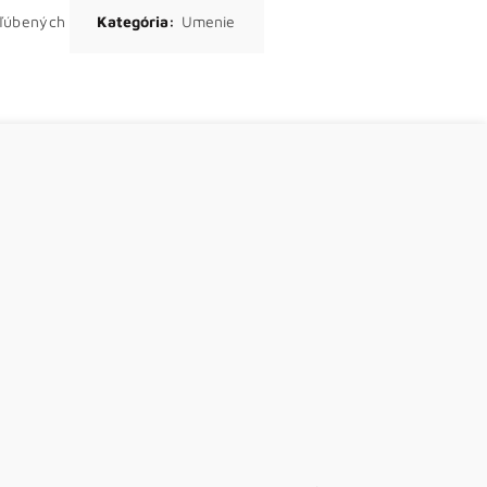
bľúbených
Kategória:
Umenie