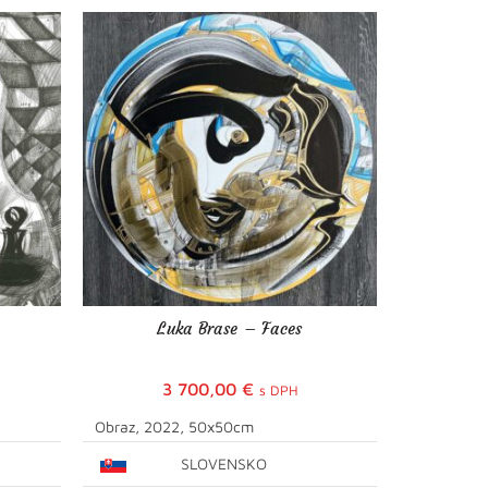
Luka Brase – Faces
Luk
3 700,00
€
s DPH
Obraz, 2022, 50x50cm
Obraz, 20
SLOVENSKO