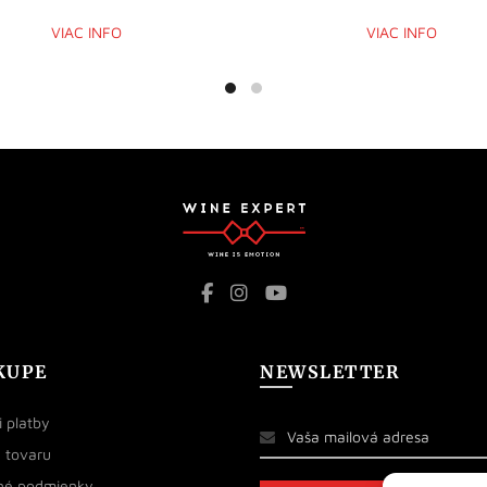
VIAC INFO
VIAC INFO
KUPE
NEWSLETTER
 platby
 tovaru
né podmienky