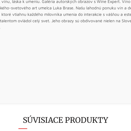
 vínu, láska k umeniu. Galéria autorských obrazov s Wine Expert. Víno
ského-svetového art umelca Luka Brase. Našu lahodnú ponuku vín a de
 ktoré vtiahnu každého milovníka umenia do interakcie s vášňou a este
talentom ovládol celý svet. Jeho obrazy sú obdivované nielen na Sloven
.
SÚVISIACE PRODUKTY