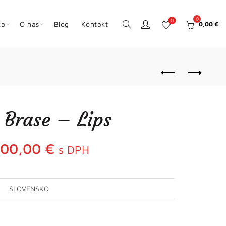
0
0
ka
O nás
Blog
Kontakt
0,00
€
 Brase – Lips
700,00
€
s DPH
SLOVENSKO