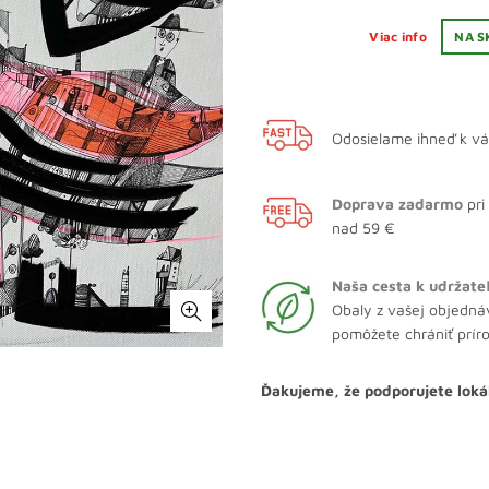
Viac info
NA S
Odosielame ihneď k v
Doprava zadarmo
pri
nad 59 €
Naša cesta k udržate
Obaly z vašej objedná
pomôžete chrániť prír
Ďakujeme, že podporujete loká