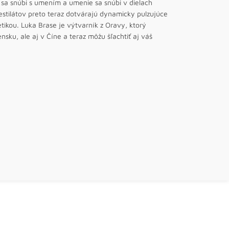
 sa snúbi s umením a umenie sa snúbi v dielach
stilátov preto teraz dotvárajú dynamicky pulzujúce
tikou. Luka Brase je výtvarník z Oravy, ktorý
sku, ale aj v Číne a teraz môžu šľachtiť aj váš