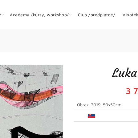
y
Academy /kurzy, workshop/
Club /predplatné/
Vinoté
Luka
3 
Obraz, 2019, 50x50cm