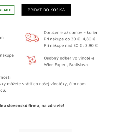
PRIDAŤ DO KOŠÍKA
KLADE
Doručenie až domov – kuriér
ám
Pri nákupe do 30 €: 4,80 €
Pri nákupe nad 30 €: 3,90 €
 nákupe
Osobný odber
vo vínotéke
Wine Expert, Bratislava
ľnosti
vky môžete vrátiť do našej vínotéky, čím nám
odu.
lnu slovenskú firmu, na zdravie!