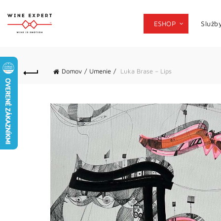
ESHOP
Služb
Domov
Umenie
Luka Brase – Lips