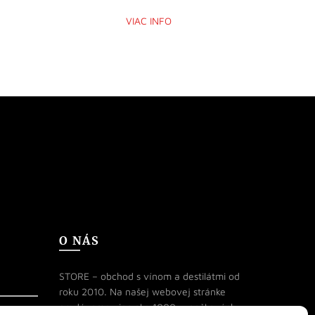
VIAC INFO
O NÁS
STORE – obchod s vínom a destilátmi od
roku 2010. Na našej webovej stránke
predávame viac ako 1000+ značkových