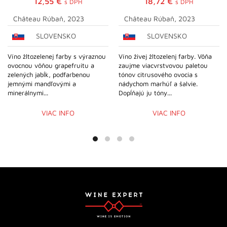
12,55
€
18,72
€
s DPH
s DPH
Château Rúbaň, 2023
Château Rúbaň, 2023
SLOVENSKO
SLOVENSKO
Víno žltozelenej farby s výraznou
Víno živej žltozelenj farby. Vôňa
ovocnou vôňou grapefruitu a
zaujme viacvrstvovou paletou
zelených jabĺk, podfarbenou
tónov citrusového ovocia s
jemnými mandľovými a
nádychom marhúľ a šalvie.
minerálnymi...
Dopĺňajú ju tóny...
VIAC INFO
VIAC INFO