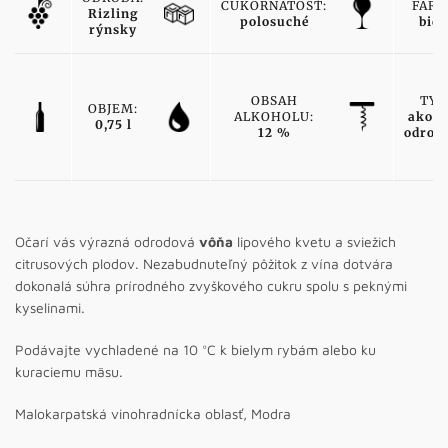
CUKORNATOSŤ:
FARB
Rizling
polosuché
biel
rýnsky
OBSAH
TYP
OBJEM:
ALKOHOLU:
akost
0,75 l
12 %
odrod
Očarí vás výrazná odrodová
vôňa
lipového kvetu a sviežich
citrusových plodov. Nezabudnuteľný pôžitok z vína dotvára
dokonalá súhra prírodného zvyškového cukru spolu s peknými
kyselinami.
Podávajte vychladené na 10 °C k bielym rybám alebo ku
kuraciemu mäsu.
Malokarpatská vinohradnícka oblasť, Modra