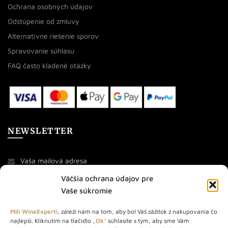
Ochrana osobných údajov
Odstúpenie od zmluvy
Alternatívne riešenie sporov
Spravovanie súhlasu
FAQ často kladené otázky
NEWSLETTER
Väčšia ochrana údajov pre
Vaše súkromie
Milí WineExperti
, záleží nám na tom, aby bol Váš zážitok z nakupovania čo
najlepší. Kliknutím na tlačidlo
„Ok“
súhlasíte s tým, aby sme Vám
O NÁS