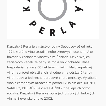
Karpatská Perla je vinárstvo rodiny Šebovcov už od roku
1991, ktorého vína získali mnoho svetových ocenení. Ako
hovoria v rodinnom vinárstve zo Šenkvíc, už vo svojich
začiatkoch vedeli, že perly sa rodia vo vinohrade. Dnes
hospodária na vyše 60 hektároch viníc v Malokarpatskej
vinohradníckej oblasti a ich lahodné vína odrážajú terroir
vinohradov a jedinečné odrodové charakteristiky. Vyrábajú
vína s chráneným označením pôvodu v kolekciách JAGNET,
VARIETO, DÍLEMÚRE a cuvée 4 ŽIVLY z najlepších odrôd
ročníka. Karpatská Perla vyrobila jedno z prvých ľadových
vín na Slovensku v roku 2002.