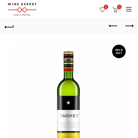
0
0
SOLD
OUT