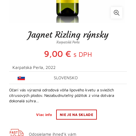
Jagnet Rizling rýnsky
Karpatská Perla
9,00
€
s DPH
Karpatská Perla, 2022
SLOVENSKO
Očarí vás výrazná odrodová vôňa lipového kvetu a sviežich
citrusových plodov. Nezabudnuteľný pôžitok z vína dotvára
dokonalá súhra…
Viac info
NIE JE NA SKLADE
Odosielame ihneď k vám