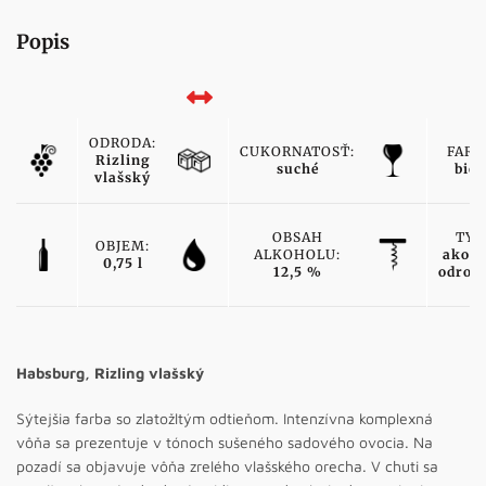
Popis
ODRODA:
CUKORNATOSŤ:
FARB
Rizling
suché
biel
vlašský
OBSAH
TYP
OBJEM:
ALKOHOLU:
akost
0,75 l
12,5 %
odrod
Habsburg, Rizling vlašský
Sýtejšia farba so zlatožltým odtieňom. Intenzívna komplexná
vôňa sa prezentuje v tónoch sušeného sadového ovocia. Na
pozadí sa objavuje vôňa zrelého vlašského orecha. V chuti sa