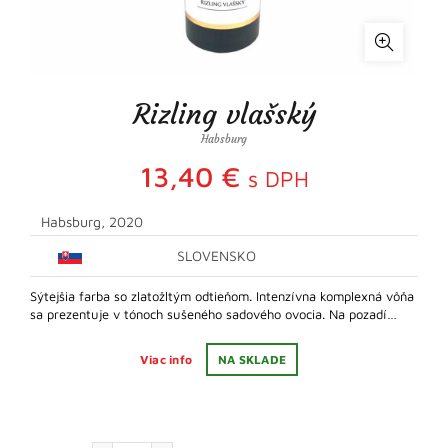
Rizling vlašský
Habsburg
13,40
€
s DPH
Habsburg, 2020
SLOVENSKO
Sýtejšia farba so zlatožltým odtieňom. Intenzívna komplexná vôňa
sa prezentuje v tónoch sušeného sadového ovocia. Na pozadí…
Viac info
NA SKLADE