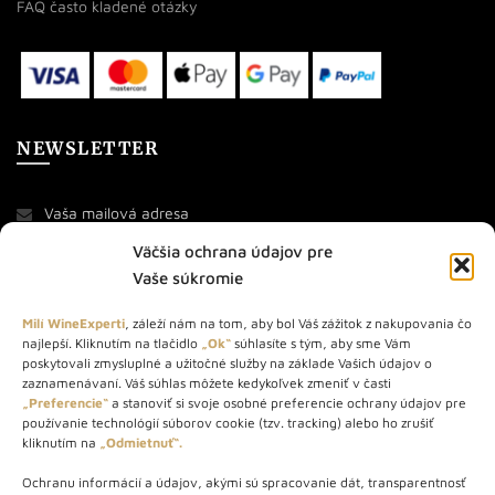
FAQ často kladené otázky
NEWSLETTER
Väčšia ochrana údajov pre
Vaše súkromie
Milí WineExperti
, záleží nám na tom, aby bol Váš zážitok z nakupovania čo
najlepší. Kliknutím na tlačidlo
„Ok“
súhlasíte s tým, aby sme Vám
O NÁS
poskytovali zmysluplné a užitočné služby na základe Vašich údajov o
zaznamenávaní. Váš súhlas môžete kedykoľvek zmeniť v časti
STORE – obchod s vínom a destilátmi od roku 2010. Na našej
„Preferencie“
a stanoviť si svoje osobné preferencie ochrany údajov pre
používanie technológií súborov cookie (tzv. tracking) alebo ho zrušiť
webovej stránke predávame viac ako 1000+ značkových
kliknutím na
„Odmietnuť“.
produktov.
Ochranu informácií a údajov, akými sú spracovanie dát, transparentnosť
Info tel.: +421 917 779 888