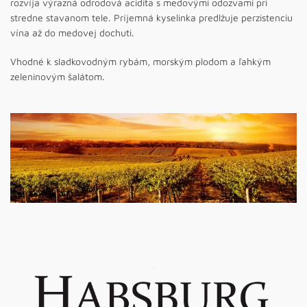
rozvíja výrazná odrodová acidita s medovými odozvami pri
stredne stavanom tele. Príjemná kyselinka predlžuje perzistenciu
vína až do medovej dochuti.
Vhodné k sladkovodným rybám, morským plodom a ľahkým
zeleninovým šalátom.