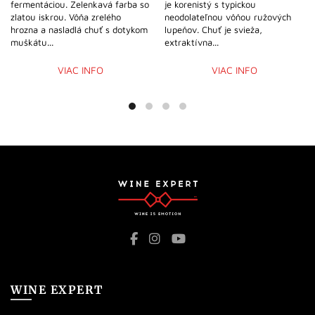
fermentáciou. Zelenkavá farba so
je korenistý s typickou
zlatou iskrou. Vôňa zrelého
neodolateľnou vôňou ružových
hrozna a nasladlá chuť s dotykom
lupeňov. Chuť je svieža,
muškátu...
extraktívna...
VIAC INFO
VIAC INFO
WINE EXPERT