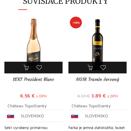
SÚVISIACE PRODUKTY
-10%
SEKT Prezident Blanc
NOIR Tramín červený
Pôvodná
Aktuálna
6,56
€
3,89
€
4,33
€
s DPH
s DPH
cena
cena
Château Topoľčianky
Château Topoľčianky
bola:
je:
SLOVENSKO
SLOVENSKO
4,33 €.
3,89 €.
Sekt vyrobený primárnou
Farba je jemná zlatistožltá, buket