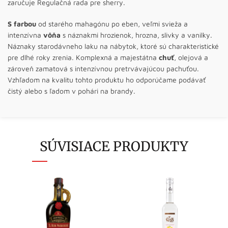
zaručuje Regulačná rada pre sherry.
S farbou
od starého mahagónu po eben, veľmi svieža a
intenzívna
vôňa
s náznakmi hrozienok, hrozna, slivky a vanilky.
Náznaky starodávneho laku na nábytok, ktoré sú charakteristické
pre dlhé roky zrenia. Komplexná a majestátna
chuť
, olejová a
zároveň zamatová s intenzívnou pretrvávajúcou pachuťou.
Vzhľadom na kvalitu tohto produktu ho odporúčame podávať
čistý alebo s ľadom v pohári na brandy.
SÚVISIACE PRODUKTY