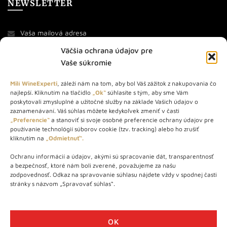
NEWSLETTER
Väčšia ochrana údajov pre
Vaše súkromie
Milí WineExperti
, záleží nám na tom, aby bol Váš zážitok z nakupovania čo
najlepší. Kliknutím na tlačidlo
„Ok“
súhlasíte s tým, aby sme Vám
O NÁS
poskytovali zmysluplné a užitočné služby na základe Vašich údajov o
zaznamenávaní. Váš súhlas môžete kedykoľvek zmeniť v časti
STORE – obchod s vínom a destilátmi od roku 2010. Na našej
„Preferencie“
a stanoviť si svoje osobné preferencie ochrany údajov pre
používanie technológií súborov cookie (tzv. tracking) alebo ho zrušiť
webovej stránke predávame viac ako 1000+ značkových
kliknutím na
„Odmietnuť“.
produktov.
Ochranu informácií a údajov, akými sú spracovanie dát, transparentnosť
Info tel.: +421 917 779 888
a bezpečnosť, ktoré nám boli zverené, považujeme za našu
Vínotéka: +421 917 888 879
zodpovednosť. Odkaz na spravovanie súhlasu nájdete vždy v spodnej časti
stránky s názvom „Spravovať súhlas“.
Vínotéka: Bratislavská 49/B, Bratislava 841 06
Centrála: Na vrátkach 1/N, Bratislava 841 01
OK