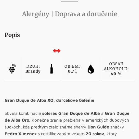
Alergény | Doprava a doručenie
Popis
OBSAH
DRUH:
OBJEM:
ALKOHOLU:
Brandy
0,7 l
40 %
Gran Duque de Alba XO, darčekové balenie
Skvelá kombinácia
soleras Gran Duque de Alba
a
Gran Duque
de Alba Oro.
Konečné zrenie prebieha v amerických dubových
súdkoch, kde predtým zrelo známe sherry
Don Guido
značky
Pedro Ximenez
s certifikovaným vekom
20 rokov
, ktorý