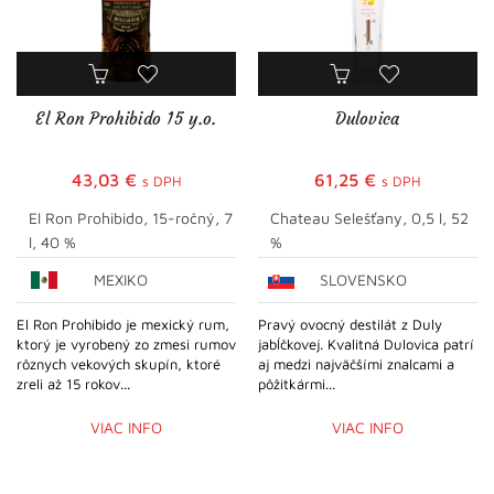
El Ron Prohibido 15 y.o.
Dulovica
43,03
€
61,25
€
s DPH
s DPH
El Ron Prohibido, 15-ročný, 7
Chateau Selešťany, 0,5 l, 52
l, 40 %
%
MEXIKO
SLOVENSKO
El Ron Prohibido je mexický rum,
Pravý ovocný destilát z Duly
ktorý je vyrobený zo zmesi rumov
jabĺčkovej. Kvalitná Dulovica patrí
rôznych vekových skupín, ktoré
aj medzi najväčšími znalcami a
zreli až 15 rokov...
pôžitkármi...
VIAC INFO
VIAC INFO