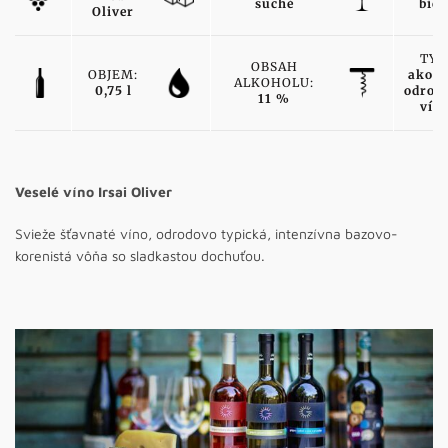
suché
biel
Oliver
TYP
OBSAH
OBJEM:
akost
ALKOHOLU:
0,75 l
odrod
11 %
vín
Veselé víno Irsai Oliver
Svieže šťavnaté víno, odrodovo typická, intenzívna bazovo-
korenistá vôňa so sladkastou dochuťou.