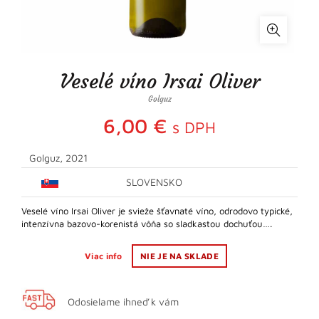
Veselé víno Irsai Oliver
Golguz
6,00
€
s DPH
Golguz, 2021
SLOVENSKO
Veselé víno Irsai Oliver je svieže šťavnaté víno, odrodovo typické,
intenzívna bazovo-korenistá vôňa so sladkastou dochuťou….
Viac info
NIE JE NA SKLADE
Odosielame ihneď k vám