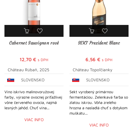
Cabernet Sauvignon rosé
SEKT Prezident Blanc
12,70
€
6,56
€
s DPH
s DPH
Château Rúbaň, 2025
Château Topoľčianky
SLOVENSKO
SLOVENSKO
Víno iskrivo malinovoružovej
Sekt vyrobený primárnou
farby, výrazne ovocnej príťažlivej
fermentáciou. Zelenkavá farba so
vône červeného ovocia, najmä
zlatou iskrou. Vôňa zrelého
lesných jahôd. Chuť vína...
hrozna a nasladlá chuť s dotykom
muškátu...
VIAC INFO
VIAC INFO