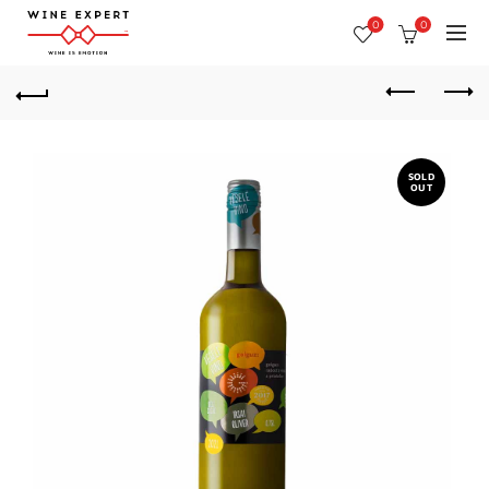
0
0
SOLD
OUT