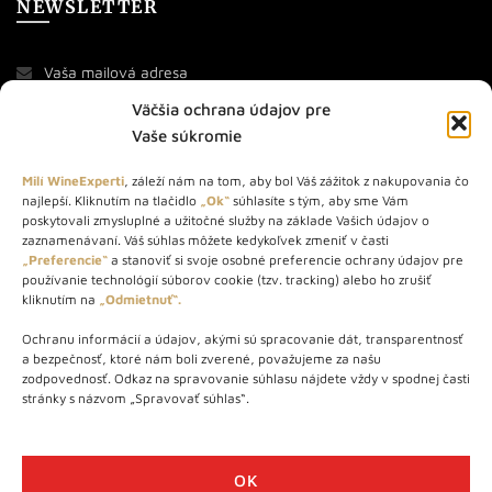
NEWSLETTER
Väčšia ochrana údajov pre
Vaše súkromie
Milí WineExperti
, záleží nám na tom, aby bol Váš zážitok z nakupovania čo
najlepší. Kliknutím na tlačidlo
„Ok“
súhlasíte s tým, aby sme Vám
O NÁS
poskytovali zmysluplné a užitočné služby na základe Vašich údajov o
zaznamenávaní. Váš súhlas môžete kedykoľvek zmeniť v časti
„Preferencie“
a stanoviť si svoje osobné preferencie ochrany údajov pre
STORE – obchod s vínom a destilátmi od roku 2010. Na našej
používanie technológií súborov cookie (tzv. tracking) alebo ho zrušiť
webovej stránke predávame viac ako 1000+ značkových
kliknutím na
„Odmietnuť“.
produktov.
Ochranu informácií a údajov, akými sú spracovanie dát, transparentnosť
Info tel.: +421 917 779 888
a bezpečnosť, ktoré nám boli zverené, považujeme za našu
Vínotéka: +421 917 888 879
zodpovednosť. Odkaz na spravovanie súhlasu nájdete vždy v spodnej časti
stránky s názvom „Spravovať súhlas“.
Vínotéka: Bratislavská 49/B, Bratislava 841 06
Centrála: Na vrátkach 1/N, Bratislava 841 01
OK