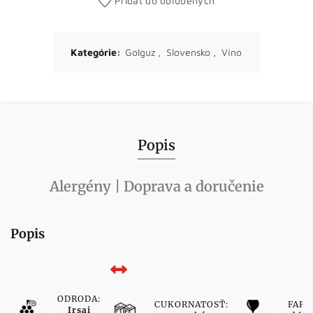
Pridať do obľúbených
Kategórie:
Golguz
,
Slovensko
,
Víno
Popis
Alergény | Doprava a doručenie
Popis
ODRODA:
CUKORNATOSŤ:
FARB
Irsai