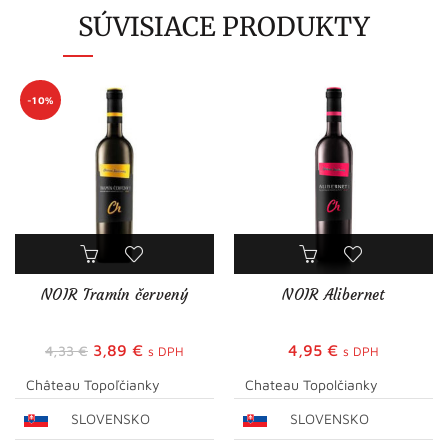
SÚVISIACE PRODUKTY
-10%
NOIR Tramín červený
NOIR Alibernet
Pôvodná
Aktuálna
3,89
€
4,95
€
4,33
€
s DPH
s DPH
cena
cena
Château Topoľčianky
Chateau Topolčianky
bola:
je:
SLOVENSKO
SLOVENSKO
4,33 €.
3,89 €.