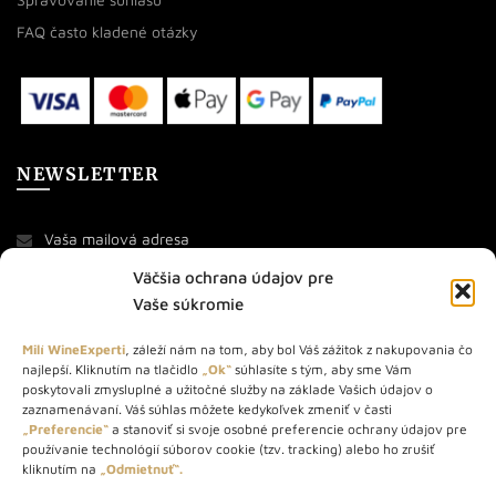
FAQ často kladené otázky
NEWSLETTER
Väčšia ochrana údajov pre
Vaše súkromie
Milí WineExperti
, záleží nám na tom, aby bol Váš zážitok z nakupovania čo
najlepší. Kliknutím na tlačidlo
„Ok“
súhlasíte s tým, aby sme Vám
O NÁS
poskytovali zmysluplné a užitočné služby na základe Vašich údajov o
zaznamenávaní. Váš súhlas môžete kedykoľvek zmeniť v časti
STORE – obchod s vínom a destilátmi od roku 2010. Na našej
„Preferencie“
a stanoviť si svoje osobné preferencie ochrany údajov pre
používanie technológií súborov cookie (tzv. tracking) alebo ho zrušiť
webovej stránke predávame viac ako 1000+ značkových
kliknutím na
„Odmietnuť“.
produktov.