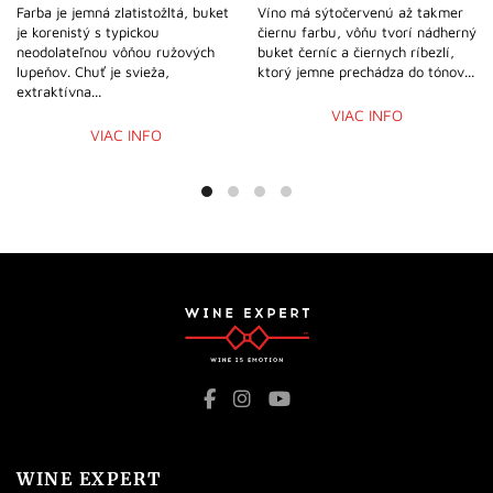
Farba je jemná zlatistožltá, buket
Víno má sýtočervenú až takmer
je korenistý s typickou
čiernu farbu, vôňu tvorí nádherný
neodolateľnou vôňou ružových
buket černíc a čiernych ríbezlí,
lupeňov. Chuť je svieža,
ktorý jemne prechádza do tónov...
extraktívna...
VIAC INFO
VIAC INFO
WINE EXPERT