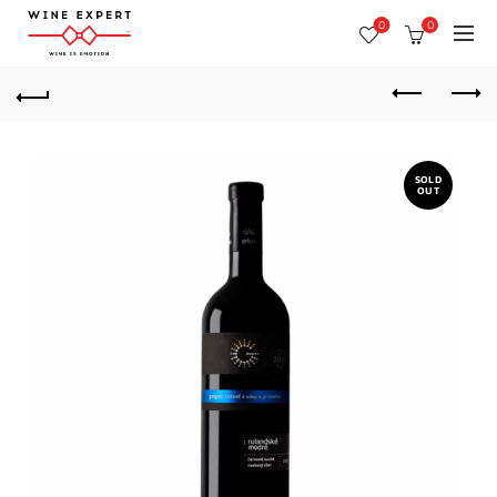
0
0
SOLD
OUT