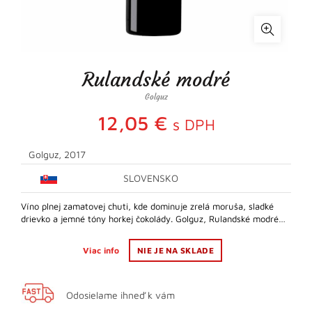
Rulandské modré
Golguz
12,05
€
s DPH
Golguz, 2017
SLOVENSKO
Víno plnej zamatovej chuti, kde dominuje zrelá moruša, sladké
drievko a jemné tóny horkej čokolády. Golguz, Rulandské modré…
Viac info
NIE JE NA SKLADE
Odosielame ihneď k vám