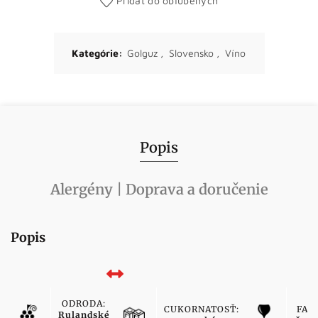
Pridať do obľúbených
Kategórie:
Golguz
,
Slovensko
,
Víno
Popis
Alergény | Doprava a doručenie
Popis
ODRODA:
CUKORNATOSŤ:
FAR
Rulandské