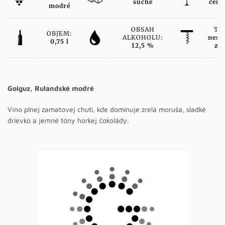
suché
červ
modré
OBSAH
TY
OBJEM:
ALKOHOLU:
nesk
0,75 l
12,5 %
zb
Golguz, Rulandské modré
Víno plnej zamatovej chuti, kde dominuje zrelá moruša, sladké
drievko a jemné tóny horkej čokolády.