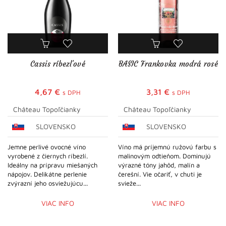
Cassis ríbezľové
BASIC Frankovka modrá rosé
4,67
€
3,31
€
s DPH
s DPH
Château Topoľčianky
Château Topoľčianky
SLOVENSKO
SLOVENSKO
Jemne perlivé ovocné víno
Víno má príjemnú ružovú farbu s
vyrobené z čiernych ríbezlí.
malinovým odtieňom. Dominujú
Ideálny na prípravu miešaných
výrazné tóny jahôd, malín a
nápojov. Delikátne perlenie
čerešní. Vie očariť, v chuti je
zvýrazní jeho osviežujúcu...
svieže...
VIAC INFO
VIAC INFO