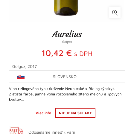
Aurelius
Golguz
10,42
€
s DPH
Golguz, 2017
SLOVENSKO
Víno rizlingového typu (kríženie Neuburské x Rizling rýnsky).
Zlatistá farba, jemná vôňa rozpoleného žltého melónu a lipových
kvetov…
Viac info
NIE JE NA SKLADE
Odosielame ihneď k vám