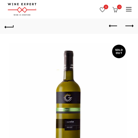
0
0
SOLD
OUT