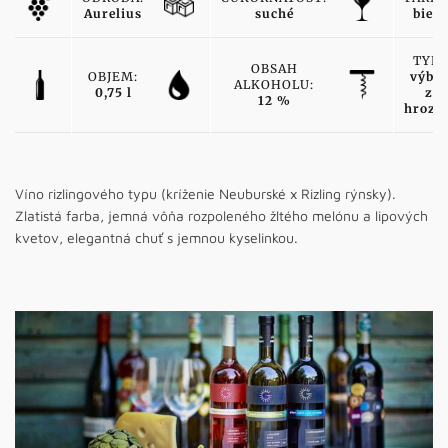
Aurelius
suché
biele
TYP:
OBSAH
OBJEM:
výber
ALKOHOLU:
0,75 l
z
12 %
hrozn
Víno rizlingového typu (kríženie Neuburské x Rizling rýnsky).
Zlatistá farba, jemná vôňa rozpoleného žltého melónu a lipových
kvetov, elegantná chuť s jemnou kyselinkou.