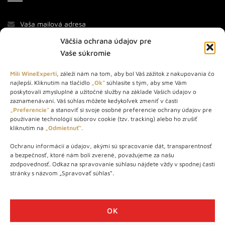
Väčšia ochrana údajov pre
Vaše súkromie
Milí WineExperti
, záleží nám na tom, aby bol Váš zážitok z nakupovania čo
najlepší. Kliknutím na tlačidlo
„Ok“
súhlasíte s tým, aby sme Vám
O NÁS
poskytovali zmysluplné a užitočné služby na základe Vašich údajov o
zaznamenávaní. Váš súhlas môžete kedykoľvek zmeniť v časti
„Preferencie“
a stanoviť si svoje osobné preferencie ochrany údajov pre
STORE – obchod s vínom a destilátmi od roku 2010. Na našej
používanie technológií súborov cookie (tzv. tracking) alebo ho zrušiť
webovej stránke predávame viac ako 1000+ značkových
kliknutím na
„Odmietnuť“.
produktov.
Ochranu informácií a údajov, akými sú spracovanie dát, transparentnosť
Info tel.: +421 917 779 888
a bezpečnosť, ktoré nám boli zverené, považujeme za našu
Vínotéka: +421 917 888 879
zodpovednosť. Odkaz na spravovanie súhlasu nájdete vždy v spodnej časti
stránky s názvom „Spravovať súhlas“.
Vínotéka: Bratislavská 49/B, Bratislava 841 06
Centrála: Na vrátkach 1/N, Bratislava 841 01
OK