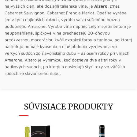
najvyšších cien, aké dosiahli talianske vína, je
Alzero
, zmes
Cabernet Sauvignon, Cabernet Franc a Merlot. Opäť sa vyrába
len v tých najlepších rokoch, vyrába sa zo sušeného hrozna
podobného Amarone. Výroba vína naprieč celým sortimentom je
neuponáhľaná, špičkové vína prechádzajú 20-dňovou
predkvasnou maceráciou kvôli extrakcii farby a tanínov, po ktorej
nasledujú pomalé kvasenia a dlhé obdobia vyzrievania vo
veľkých sudoch zo slavónskeho dubu – až osem rokov pri vínach
Amarone. Alzero je výnimkou, keď dozrieva dva až tri roky v
barikových sudoch, po ktorých nasledujú štyri roky vo väčších
sudoch zo slavónskeho dubu.
SÚVISIACE PRODUKTY