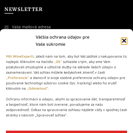
NEWSLETTER
Väčšia ochrana údajov pre
Vaše súkromie
Milí WineExperti
, záleží nám na tom, aby bol Váš zážitok z nakupovania čo
najlepší. Kliknutím na tlačidlo
„Ok“
súhlasíte s tým, aby sme Vám
O NÁS
poskytovali zmysluplné a užitočné služby na základe Vašich údajov o
zaznamenávaní. Váš súhlas môžete kedykoľvek zmeniť v časti
STORE – obchod s vínom a destilátmi od roku 2010. Na našej
„Preferencie“
a stanoviť si svoje osobné preferencie ochrany údajov pre
používanie technológií súborov cookie (tzv. tracking) alebo ho zrušiť
webovej stránke predávame viac ako 1000+ značkových
kliknutím na
„Odmietnuť“.
produktov.
Ochranu informácií a údajov, akými sú spracovanie dát, transparentnosť
Info tel.: +421 917 779 888
a bezpečnosť, ktoré nám boli zverené, považujeme za našu
Vínotéka: +421 917 888 879
zodpovednosť. Odkaz na spravovanie súhlasu nájdete vždy v spodnej časti
stránky s názvom „Spravovať súhlas“.
Vínotéka: Bratislavská 49/B, Bratislava 841 06
Centrála: Na vrátkach 1/N, Bratislava 841 01