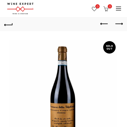
0
0
SOLD
OUT