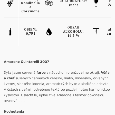
CUKORNATOSŤ:
FAR
Rondinella
suché
čer
a
Corvinone
TY
OBSAH
OBJEM:
ako
ALKOHOLU:
0,75 l
znač
14,5 %
ví
Amarone Quintarelli 2007
Sýta jasne červená
farba
s nádychom oranžovej na okraji.
Vôňa
a chuť
sušených červených čerešní, malín, minerálov, drvených
kvetov, sladkého korenia, aromatických bylín a sladkého drievka.
V ústach s veľmi hodvábnou textúrou pozdvihnutou harmonickou
kyslosťou. Ušľachtilé, úplne živé Amarone s takmer dokonalou
rovnováhou.
Hodnotenia: