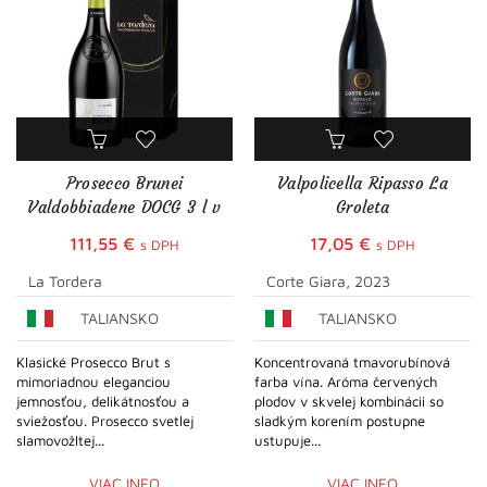
Prosecco Brunei
Valpolicella Ripasso La
Valdobbiadene DOCG 3 l v
Groleta
boxe
111,55
€
17,05
€
s DPH
s DPH
La Tordera
Corte Giara, 2023
TALIANSKO
TALIANSKO
Klasické Prosecco Brut s
Koncentrovaná tmavorubínová
mimoriadnou eleganciou
farba vína. Aróma červených
jemnosťou, delikátnosťou a
plodov v skvelej kombinácii so
sviežosťou. Prosecco svetlej
sladkým korením postupne
slamovožltej...
ustupuje...
VIAC INFO
VIAC INFO