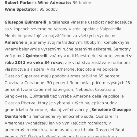
Robert Parker’s Wine Advocate:
96 bodov
Wine Spectator:
95 bodov
Giuseppe Quintarelli
je talianska vinárska usadlosť nachádzajúca
sa v kopcoch severne od Verony v srdci apelácie Valpolicella.
Mnohí ho považujú za najväčšieho zo všetkých výrobcov
Amarone
a je známy svojimi tradičnými hlbokými, komplexnými
vínami balenými s výraznými ručne písanými etiketami. Samotný
veľký muž
Quintarelli
, známy ako il Maestro del Veneto, zomrel
v
roku 2012 vo veku 84
rokov
, ale vinárstvo zostáva v rodinnom
vlastníctve a riadení. Vína Amarone, Recioto a Valpolicella
Classico Superiore majú podobnú zmes približne 55 percent
Corvina a Corvinone, 30 percent Rondinella, pričom zvyšných 15
percent tvoria Cabernet Sauvignon, Nebbiolo, Croatina a
Sangiovese. Quintarelli tiež vyrába Amarone della Valpolicella
Classico Riserva, ktorý je vybraný z tých najlepších sudov
generického Amarone, ako aj veľmi vzácny
„Selezione Giuseppe
Quintarelli“
z mimoriadne výnimočného suda. Quintarelli’s
Amarones vychádzajú len vo vynikajúcich ročníkoch; v
priemerných rokoch sa víno uvádza na trh ako Rosso del Bepi
Veneto IGT. Ďalším kultovým vínom, ktoré získava jedny z