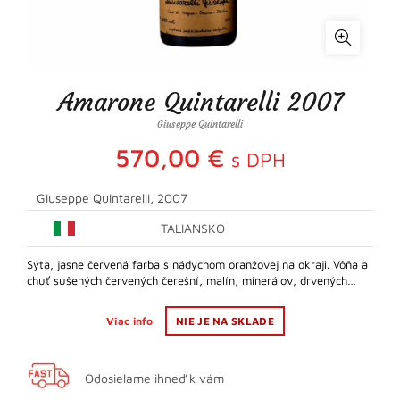
Amarone Quintarelli 2007
Giuseppe Quintarelli
570,00
€
s DPH
Giuseppe Quintarelli, 2007
TALIANSKO
Sýta, jasne červená farba s nádychom oranžovej na okraji. Vôňa a
chuť sušených červených čerešní, malín, minerálov, drvených…
Viac info
NIE JE NA SKLADE
Odosielame ihneď k vám