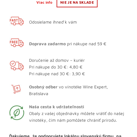
Viac info
NIE JE NA SKLADE
Odosielame ihneď k vám
Doprava zadarmo
pri nákupe nad 59 €
Doručenie až domov – kuriér
Pri nákupe do 30 €: 4,80 €
Pri nákupe nad 30 €: 3,90 €
Osobný odber
vo vínotéke Wine Expert,
Bratislava
Naša cesta k udržateľnosti
Obaly z vašej objednávky môžete vrátiť do našej
vínotéky, čím nám pomôžete chrániť prírodu.
Ďakujeme, že podporujete lokálnu slovenskú firmu, na