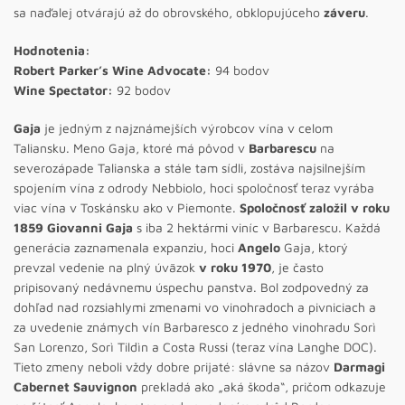
sa naďalej otvárajú až do obrovského, obklopujúceho
záveru
.
Hodnotenia:
Robert Parker’s Wine Advocate:
94 bodov
Wine Spectator:
92 bodov
Gaja
je jedným z najznámejších výrobcov vína v celom
Taliansku. Meno Gaja, ktoré má pôvod v
Barbarescu
na
severozápade Talianska a stále tam sídli, zostáva najsilnejším
spojením vína z odrody Nebbiolo, hoci spoločnosť teraz vyrába
viac vína v Toskánsku ako v Piemonte.
Spoločnosť založil v roku
1859 Giovanni Gaja
s iba 2 hektármi viníc v Barbarescu. Každá
generácia zaznamenala expanziu, hoci
Angelo
Gaja, ktorý
prevzal vedenie na plný úväzok
v roku 1970
, je často
pripisovaný nedávnemu úspechu panstva. Bol zodpovedný za
dohľad nad rozsiahlymi zmenami vo vinohradoch a pivniciach a
za uvedenie známych vín Barbaresco z jedného vinohradu Sorì
San Lorenzo, Sorì Tildìn a Costa Russi (teraz vína Langhe DOC).
Tieto zmeny neboli vždy dobre prijaté: slávne sa názov
Darmagi
Cabernet Sauvignon
prekladá ako „aká škoda“, pričom odkazuje