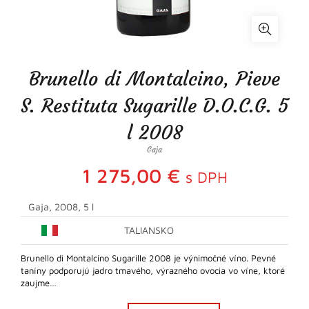
Brunello di Montalcino, Pieve
S. Restituta Sugarille D.O.C.G. 5
l 2008
Gaja
1 275,00
€
s DPH
Gaja, 2008, 5 l
TALIANSKO
Brunello di Montalcino Sugarille 2008 je výnimočné víno. Pevné
taníny podporujú jadro tmavého, výrazného ovocia vo víne, ktoré
zaujme…