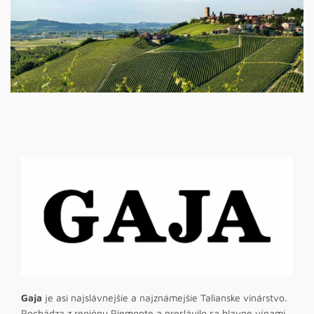
Gaja
je asi najslávnejšie a najznámejšie Talianske vinárstvo.
Pochádza z regiónu Piemonte a preslávilo sa hlavne vínami