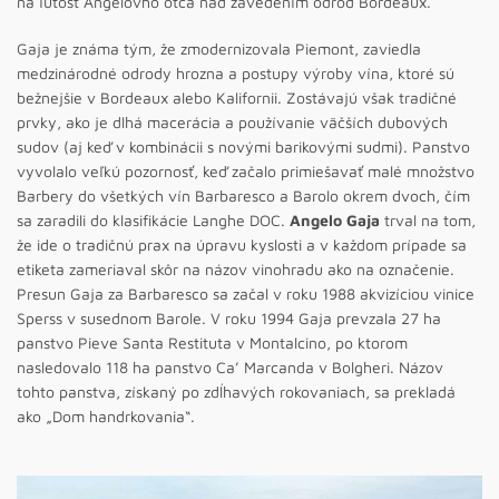
na ľútosť Angelovho otca nad zavedením odrôd Bordeaux.
Gaja je známa tým, že zmodernizovala Piemont, zaviedla
medzinárodné odrody hrozna a postupy výroby vína, ktoré sú
bežnejšie v Bordeaux alebo Kalifornii. Zostávajú však tradičné
prvky, ako je dlhá macerácia a používanie väčších dubových
sudov (aj keď v kombinácii s novými barikovými sudmi). Panstvo
vyvolalo veľkú pozornosť, keď začalo primiešavať malé množstvo
Barbery do všetkých vín Barbaresco a Barolo okrem dvoch, čím
sa zaradili do klasifikácie Langhe DOC.
Angelo Gaja
trval na tom,
že ide o tradičnú prax na úpravu kyslosti a v každom prípade sa
etiketa zameriaval skôr na názov vinohradu ako na označenie.
Presun Gaja za Barbaresco sa začal v roku 1988 akvizíciou vinice
Sperss v susednom Barole. V roku 1994 Gaja prevzala 27 ha
panstvo Pieve Santa Restituta v Montalcino, po ktorom
nasledovalo 118 ha panstvo Ca’ Marcanda v Bolgheri. Názov
tohto panstva, získaný po zdĺhavých rokovaniach, sa prekladá
ako „Dom handrkovania“.