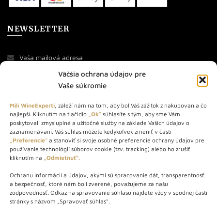
NEWSLETTER
Väčšia ochrana údajov pre
Vaše súkromie
Milí WineExperti
, záleží nám na tom, aby bol Váš zážitok z nakupovania čo
najlepší. Kliknutím na tlačidlo
„Ok“
súhlasíte s tým, aby sme Vám
O NÁS
poskytovali zmysluplné a užitočné služby na základe Vašich údajov o
zaznamenávaní. Váš súhlas môžete kedykoľvek zmeniť v časti
„Preferencie“
a stanoviť si svoje osobné preferencie ochrany údajov pre
STORE – obchod s vínom a destilátmi od roku 2010. Na našej
používanie technológií súborov cookie (tzv. tracking) alebo ho zrušiť
webovej stránke predávame viac ako 1000+ značkových
kliknutím na
„Odmietnuť“.
produktov.
Ochranu informácií a údajov, akými sú spracovanie dát, transparentnosť
Info tel.: +421 917 779 888
a bezpečnosť, ktoré nám boli zverené, považujeme za našu
Vínotéka: +421 917 888 879
zodpovednosť. Odkaz na spravovanie súhlasu nájdete vždy v spodnej časti
stránky s názvom „Spravovať súhlas“.
Vínotéka: Bratislavská 49/B, Bratislava 841 06