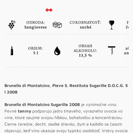
ODRODA:
CUKORNATOSŤ:
FA
Sangiovese
suché
čer
T
OBSAH
OBJEM:
ako
ALKOHOLU:
5 l
zna
13,5 %
v
Brunello di Montalcino, Pieve S. Restituta Sugarille D.O.C.G. 5
l 2008
Brunello di Montalcino Sugarille 2008
je výnimočné víno.
Pevné
taníny
podporujú jadro tmavého, výrazného ovocia vo
víne, ktoré zaujme svojou hĺbkou, bohatosťou a koncentráciou.
Čierne čerešne, decht, sladké drievko, dym a kadidlo sa časom
objavujú, keď víno ukazuje svoju typickú osobitosť. Vrstvy ovocia