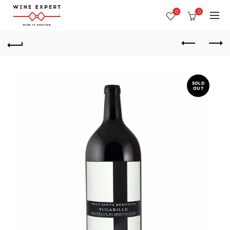
0
0
SOLD
OUT