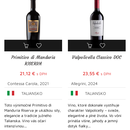
Primitivo di Manduria
Valpolicella Classico DOC
RISERVA
21,12
€
23,55
€
s DPH
s DPH
Contessa Carola, 2021
Allegrini, 2024
TALIANSKO
TALIANSKO
Toto výnimočné Primitivo di
Víno, ktoré dokonale vystihuje
Manduria Riserva je ukážkou sily,
charakter Valpolicelly – svieže,
elegancie a tradície južného
elegantné a plné života. Vo vôni
Talianska. Víno vás očarí
prináša višne, jahody a jemný
intenzívnou...
dotyk fialky...