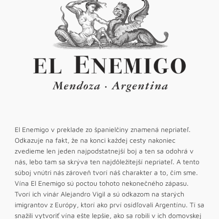
El Enemigo v preklade zo španielčiny znamená nepriateľ.
Odkazuje na fakt, že na konci každej cesty nakoniec
zvedieme len jeden najpodstatnejší boj a ten sa odohrá v
nás, lebo tam sa skrýva ten najdôležitejší nepriateľ. A tento
súboj vnútri nás zároveň tvorí náš charakter a to, čím sme.
Vína El Enemigo sú poctou tohoto nekonečného zápasu.
Tvorí ich vinár Alejandro Vigil a sú odkazom na starých
imigrantov z Európy, ktorí ako prví osídľovali Argentínu. Tí sa
snažili vytvoriť vína ešte lepšie, ako sa robili v ich domovskej