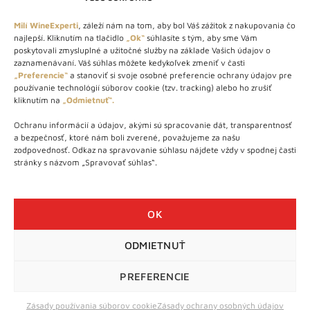
Milí WineExperti
, záleží nám na tom, aby bol Váš zážitok z nakupovania čo
najlepší. Kliknutím na tlačidlo
„Ok“
súhlasíte s tým, aby sme Vám
O NÁS
poskytovali zmysluplné a užitočné služby na základe Vašich údajov o
zaznamenávaní. Váš súhlas môžete kedykoľvek zmeniť v časti
STORE – obchod s vínom a destilátmi od roku 2010. Na našej
„Preferencie“
a stanoviť si svoje osobné preferencie ochrany údajov pre
používanie technológií súborov cookie (tzv. tracking) alebo ho zrušiť
webovej stránke predávame viac ako 1000+ značkových
kliknutím na
„Odmietnuť“.
produktov.
Ochranu informácií a údajov, akými sú spracovanie dát, transparentnosť
Info tel.: +421 917 779 888
a bezpečnosť, ktoré nám boli zverené, považujeme za našu
Vínotéka: +421 917 888 879
zodpovednosť. Odkaz na spravovanie súhlasu nájdete vždy v spodnej časti
stránky s názvom „Spravovať súhlas“.
Vínotéka: Bratislavská 49/B, Bratislava 841 06
Centrála: Na vrátkach 1/N, Bratislava 841 01
OK
ODMIETNUŤ
WineExpert.sk © 2026 | Všetky práva vyhradené | tel: +421 917
779 888 | e-mail:
info@wineexpert.sk
PREFERENCIE
Táto stránka je chránená sytémom reCAPTCHA od Google s
ochranou súkromia
a
podmienkami používania
Zásady používania súborov cookie
Zásady ochrany osobných údajov