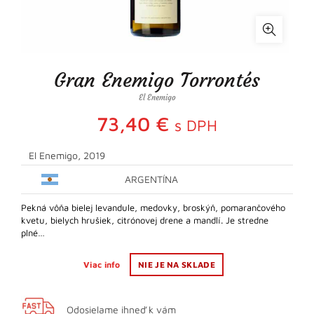
Gran Enemigo Torrontés
El Enemigo
73,40
€
s DPH
El Enemigo, 2019
ARGENTÍNA
Pekná vôňa bielej levandule, medovky, broskýň, pomarančového
kvetu, bielych hrušiek, citrónovej drene a mandlí. Je stredne
plné…
Viac info
NIE JE NA SKLADE
Odosielame ihneď k vám