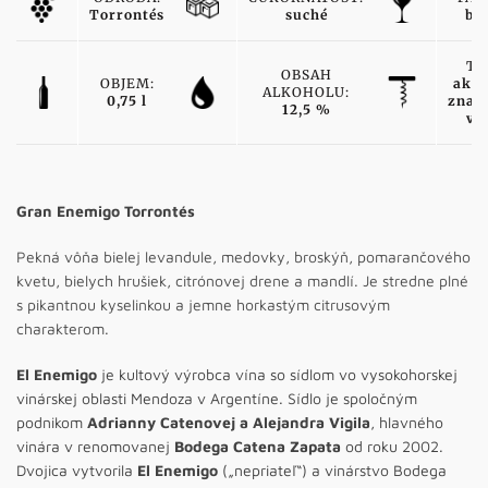
Torrontés
suché
bie
TY
OBSAH
OBJEM:
akos
ALKOHOLU:
0,75 l
znač
12,5 %
ví
Gran Enemigo Torrontés
Pekná vôňa bielej levandule, medovky, broskýň, pomarančového
kvetu, bielych hrušiek, citrónovej drene a mandlí. Je stredne plné
s pikantnou kyselinkou a jemne horkastým citrusovým
charakterom.
El Enemigo
je kultový výrobca vína so sídlom vo vysokohorskej
vinárskej oblasti Mendoza v Argentíne. Sídlo je spoločným
podnikom
Adrianny Catenovej a Alejandra Vigila
, hlavného
vinára v renomovanej
Bodega Catena Zapata
od roku 2002.
Dvojica vytvorila
El Enemigo
(„nepriateľ“) a vinárstvo Bodega