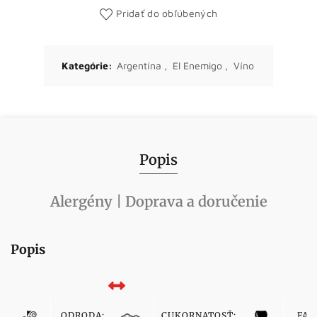
Pridať do obľúbených
Kategórie:
Argentína
,
El Enemigo
,
Víno
Popis
Alergény | Doprava a doručenie
Popis
ODRODA:
CUKORNATOSŤ:
FAR