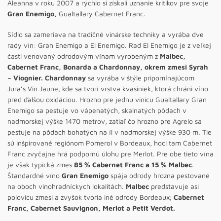
Aleanna v roku 2007 a rýchlo si získali uznanie kritikov pre svoje
Gran Enemigo,
Gualtallary Cabernet Franc.
Sídlo sa zameriava na tradičné vinárske techniky a vyrába dve
rady vín: Gran Enemigo a El Enemigo. Rad El Enemigo je z veľkej
časti venovaný odrodovým vínam vyrobeným z
Malbec,
Cabernet Franc, Bonarda a Chardonnay, okrem zmesi Syrah
– Viognier. Chardonnay
sa vyrába v štýle pripomínajúcom
Jura’s Vin Jaune, kde sa tvorí vrstva kvasiniek, ktorá chráni víno
pred ďalšou oxidáciou. Hrozno pre jednu vinicu Gualtallary Gran
Enemigo sa pestuje vo vápenatých, skalnatých pôdach v
nadmorskej výške 1470 metrov, zatiaľ čo hrozno pre Agrelo sa
pestuje na pôdach bohatých na íl v nadmorskej výške 930 m. Tie
sú inšpirované regiónom Pomerol v Bordeaux, hoci tam Cabernet
Franc zvyčajne hrá podpornú úlohu pre Merlot. Pre obe tieto vína
je však typická zmes
85 % Cabernet Franc a 15 % Malbec
.
Štandardné víno
Gran Enemigo
spája odrody hrozna pestované
na oboch vinohradníckych lokalitách.
Malbec
predstavuje asi
polovicu zmesi a zvyšok tvoria iné odrody Bordeaux;
Cabernet
Franc, Cabernet Sauvignon, Merlot a Petit Verdot.