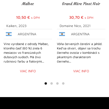
Malbec
Grand Mère Pinot Noir
10,50
€
30,70
€
s DPH
s DPH
Kaiken, 2023
Domaine Nico, 2021
ARGENTÍNA
ARGENTÍNA
Víno vyrobené z odrody Malbec,
Vôňa červených čerešní a jahôd.
ktorého časť (60 %) zrela 6
Keď sa otvorí, objaví sa trochu
mesiacov vo francúzskych
čierneho ovocia v kombinácii s
dubových sudoch. Má živú
pikantným charakterom
rubínovú farbu a fialovými...
čierneho...
VIAC INFO
VIAC INFO