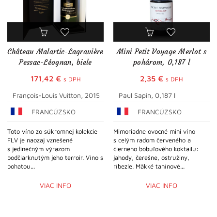
Château Malartic-Lagravière
Mini Petit Voyage Merlot s
Pessac-Léognan, biele
pohárom, 0,187 l
171,42
€
2,35
€
s DPH
s DPH
François-Louis Vuitton, 2015
Paul Sapin, 0,187 l
FRANCÚZSKO
FRANCÚZSKO
Toto víno zo súkromnej kolekcie
Mimoriadne ovocné mini víno
FLV je naozaj vznešené
s celým radom červeného a
s jedinečným výrazom
čierneho bobuľového koktailu:
podčiarknutým jeho terroir. Víno s
jahody, čerešne, ostružiny,
bohatou...
ríbezle. Mäkké tanínové...
VIAC INFO
VIAC INFO