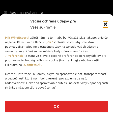
Väčšia ochrana údajov pre
Vaše súkromie
Milí WineExperti
, záleží nám na tom, aby bol Váš zážitok z nakupovania čo
najlepší. Kliknutím na tlačidlo
„Ok“
súhlasíte s tým, aby sme Vám
O NÁS
poskytovali zmysluplné a užitočné služby na základe Vašich údajov o
zaznamenávaní. Váš súhlas môžete kedykoľvek zmeniť v časti
„Preferencie“
a stanoviť si svoje osobné preferencie ochrany údajov pre
STORE – obchod s vínom a destilátmi od roku 2010. Na našej
používanie technológií súborov cookie (tzv. tracking) alebo ho zrušiť
webovej stránke predávame viac ako 1000+ značkových
kliknutím na
„Odmietnuť“.
produktov.
Ochranu informácií a údajov, akými sú spracovanie dát, transparentnosť
Info tel.: +421 917 779 888
a bezpečnosť, ktoré nám boli zverené, považujeme za našu
Vínotéka: +421 917 888 879
zodpovednosť. Odkaz na spravovanie súhlasu nájdete vždy v spodnej časti
stránky s názvom „Spravovať súhlas“.
Vínotéka: Bratislavská 49/B, Bratislava 841 06
Centrála: Na vrátkach 1/N, Bratislava 841 01
OK