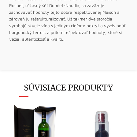
Rochet, súčasný šéf Doudet-Naudin, sa zaväzuje
zachovávať hodnoty tejto dobre rešpektovanej Maison a
zároveň ju reštrukturalizovať. Už takmer dve storočia
vyrábajú skvelé vína s jediným cieľom: odkryť a vyzdvihnúť
burgundský terroir, a pritom rešpektovať hodnoty, ktoré si
vážia: autentickosť a kvalitu.
SÚVISIACE PRODUKTY