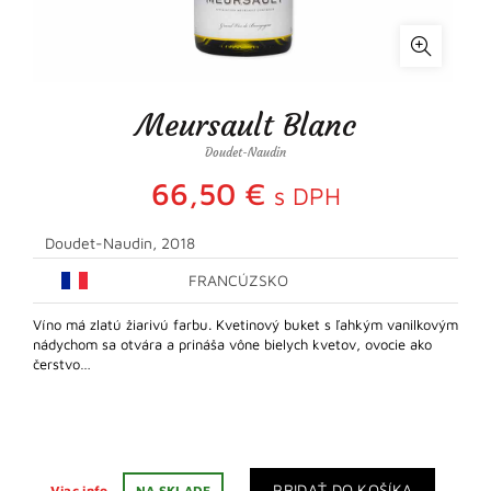
Meursault Blanc
Doudet-Naudin
66,50
€
s DPH
Doudet-Naudin, 2018
FRANCÚZSKO
Víno má zlatú žiarivú farbu. Kvetinový buket s ľahkým vanilkovým
nádychom sa otvára a prináša vône bielych kvetov, ovocie ako
čerstvo…
PRIDAŤ DO KOŠÍKA
Viac info
NA SKLADE