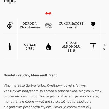
Popis
ODRODA:
CUKORNATOSŤ:
F
Chardonnay
suché
b
OBSAH
OBJEM:
ak
ALKOHOLU:
0,75 l
od
13 %
Doudet-Naudin, Meursault Blanc
Víno má zlatú žiarivú farbu. Kvetinový buket s ľahkým
vanilkovým nádychom sa otvára a prináša vône bielych kvetov,
ovocie ako čerstvo odtrhnuté jablko. V ústach je víno bohaté,
mohutné, ale dobre vyvážené so skutočnou sviežosťou a
elegantným pôsobivým štýlom. Záver je charakteristický