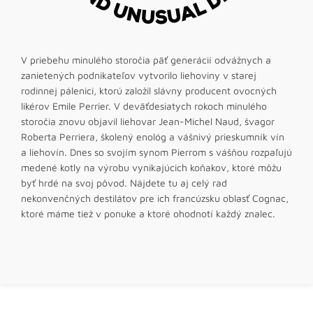
V priebehu minulého storočia päť generácií odvážnych a
zanietených podnikateľov vytvorilo liehoviny v starej
rodinnej pálenici, ktorú založil slávny producent ovocných
likérov Emile Perrier. V deväťdesiatych rokoch minulého
storočia znovu objavil liehovar Jean-Michel Naud, švagor
Roberta Perriera, školený enológ a vášnivý prieskumník vín
a liehovín. Dnes so svojím synom Pierrom s vášňou rozpaľujú
medené kotly na výrobu vynikajúcich koňakov, ktoré môžu
byť hrdé na svoj pôvod. Nájdete tu aj celý rad
nekonvenčných destilátov pre ich francúzsku oblasť Cognac,
ktoré máme tiež v ponuke a ktoré ohodnotí každý znalec.