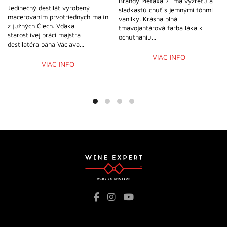
Brandy Metaxa 7* má vyzretú a
Jedinečný destilát vyrobený
sladkastú chuť s jemnými tónmi
macerovaním prvotriednych malín
vanilky. Krásna plná
z južných Čiech. Vďaka
tmavojantárová farba láka k
starostlivej práci majstra
ochutnaniu...
destilatéra pána Václava...
VIAC INFO
VIAC INFO