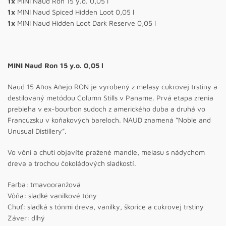
1x
MINI Naud Ron 15 y.o. 0,05 l
1x
MINI Naud Spiced Hidden Loot 0,05 l
1x
MINI Naud Hidden Loot Dark Reserve 0,05 l
MINI Naud Ron 15 y.o. 0,05 l
Naud 15 Años Añejo RON je vyrobený z melasy cukrovej trstiny a
destilovaný metódou Column Stills v Paname. Prvá etapa zrenia
prebieha v ex-bourbon sudoch z amerického duba a druhá vo
Francúzsku v koňakových bareloch. NAUD znamená “Noble and
Unusual Distillery”.
Vo vôni a chuti objavíte pražené mandle, melasu s nádychom
dreva a trochou čokoládových sladkostí.
Farba: tmavooranžová
Vôňa: sladké vanilkové tóny
Chuť: sladká s tónmi dreva, vanilky, škorice a cukrovej trstiny
Záver: dlhý