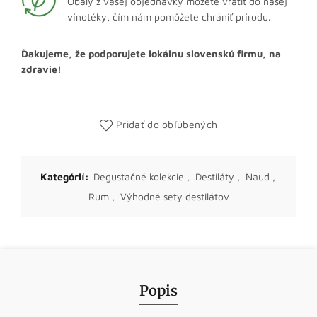
Obaly z vašej objednávky môžete vrátiť do našej
vínotéky, čím nám pomôžete chrániť prírodu.
Ďakujeme, že podporujete lokálnu slovenskú firmu, na
zdravie!
Pridať do obľúbených
Kategórií:
Degustačné kolekcie
,
Destiláty
,
Naud
,
Rum
,
Výhodné sety destilátov
Popis