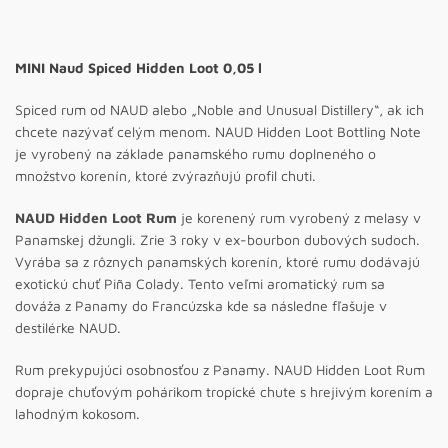
MINI Naud Spiced Hidden Loot 0,05 l
Spiced rum od NAUD alebo „Noble and Unusual Distillery“, ak ich
chcete nazývať celým menom. NAUD Hidden Loot Bottling Note
je vyrobený na základe panamského rumu doplneného o
množstvo korenín, ktoré zvýrazňujú profil chuti.
NAUD Hidden Loot Rum
je korenený rum vyrobený z melasy v
Panamskej džungli. Zrie 3 roky v ex-bourbon dubových sudoch.
Vyrába sa z rôznych panamských korenín, ktoré rumu dodávajú
exotickú chuť Piña Colady. Tento veľmi aromatický rum sa
dováža z Panamy do Francúzska kde sa následne fľašuje v
destilérke NAUD.
Rum prekypujúci osobnosťou z Panamy. NAUD Hidden Loot Rum
dopraje chuťovým pohárikom tropické chute s hrejivým korením a
lahodným kokosom.