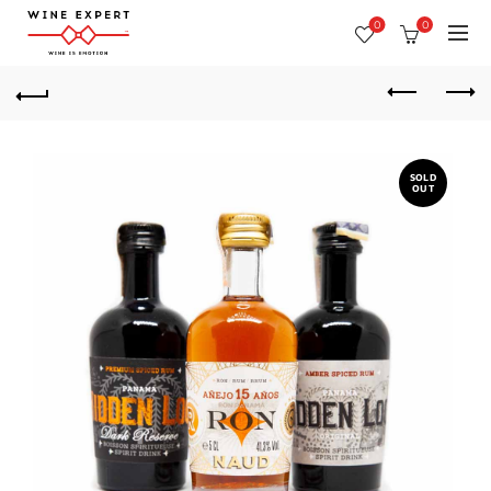
0
0
SOLD
OUT