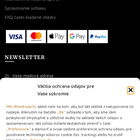
Spravovanie súhlasu
FAQ často kladené otázky
NEWSLETTER
Väčšia ochrana údajov pre
Vaše súkromie
Milí WineExperti
, záleží nám na tom, aby bol Váš zážitok z nakupovania čo
najlepší. Kliknutím na tlačidlo
„Ok“
súhlasíte s tým, aby sme Vám
O NÁS
poskytovali zmysluplné a užitočné služby na základe Vašich údajov o
zaznamenávaní. Váš súhlas môžete kedykoľvek zmeniť v časti
„Preferencie“
a stanoviť si svoje osobné preferencie ochrany údajov pre
STORE – obchod s vínom a destilátmi od roku 2010. Na našej
používanie technológií súborov cookie (tzv. tracking) alebo ho zrušiť
webovej stránke predávame viac ako 1000+ značkových