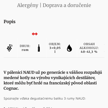
Alergény | Doprava a doručenie
Popis
OBJEM:
OBSAH
DRUH:
3×0,05
ALKOHOLU:
rum
l
40-41,3 %
V pálenici NAUD už po generácie s vášňou rozpaľujú
medené kotly na výrobu vynikajúcich destilátov,
ktoré môžu byť hrdé na francúzský pôvod oblasti
Cognac.
Spoznajte vďaka degustačnému balíku 3 rumy NAUD: