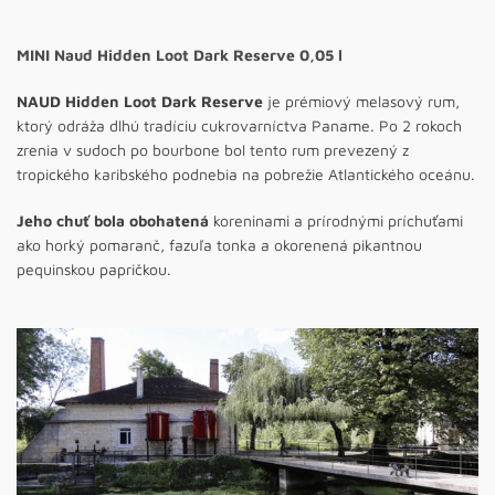
MINI Naud Hidden Loot Dark Reserve 0,05 l
NAUD Hidden Loot Dark Reserve
je prémiový melasový rum,
ktorý odráža dlhú tradíciu cukrovarníctva Paname. Po 2 rokoch
zrenia v sudoch po bourbone bol tento rum prevezený z
tropického karibského podnebia na pobrežie Atlantického oceánu.
Jeho chuť bola obohatená
koreninami a prírodnými príchuťami
ako horký pomaranč, fazuľa tonka a okorenená pikantnou
pequinskou papričkou.