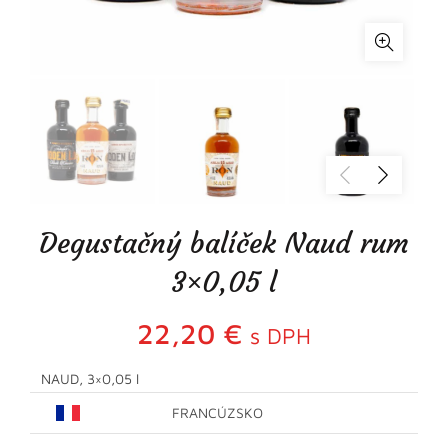
Degustačný balíček Naud rum
3×0,05 l
22,20
€
s DPH
NAUD, 3×0,05 l
FRANCÚZSKO