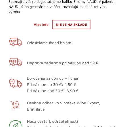
Spoznajte vďaka degustačnému balíku 3 rumy NAUD. V pálenici
NAUD už po generácie s vášňou rozpaľujú medené kotly na
výrobu…
Viac info
NIE JE NA SKLADE
Odosielame ihneď k vám
Doprava zadarmo
pri nákupe nad 59 €
Doručenie až domov – kuriér
Pri nákupe do 30 €: 4,80 €
Pri nákupe nad 30 €: 3,90 €
Osobný odber
vo vínotéke Wine Expert,
Bratislava
Naša cesta k udržateľnosti