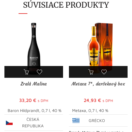
SÚVISIACE PRODUKTY
Zralá Malina
Metaxa 7*, darčekový box
33,20
€
24,93
€
s DPH
s DPH
Baron Hildprandt, 0,7 l, 40 %
Metaxa, 0,7 l, 40 %
ČESKÁ
GRÉCKO
REPUBLIKA