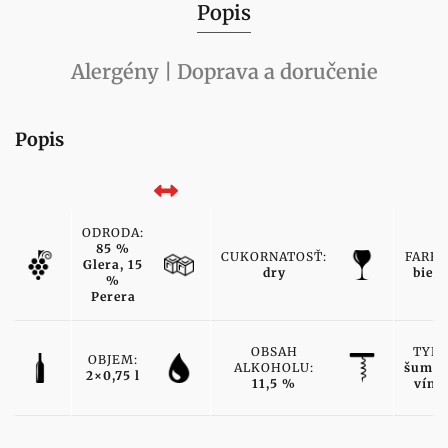
Popis
Alergény | Doprava a doručenie
Popis
ODRODA:
85 %
CUKORNATOSŤ:
FARBA
Glera, 15
dry
biele
%
Perera
OBSAH
TYP:
OBJEM:
ALKOHOLU:
šumiv
2×0,75 l
11,5 %
víno