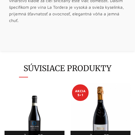
vinárstvo kladie za cieľ siričitany ešte viac obmedziť. Ďalším
špecifikom pre vína La Tordera je vysoká a svieža kyselinka,
príjemná šťavnatosť a ovocnosť, elegantná vôňa a jemná
chuť.
SÚVISIACE PRODUKTY
AKCIA
5+1