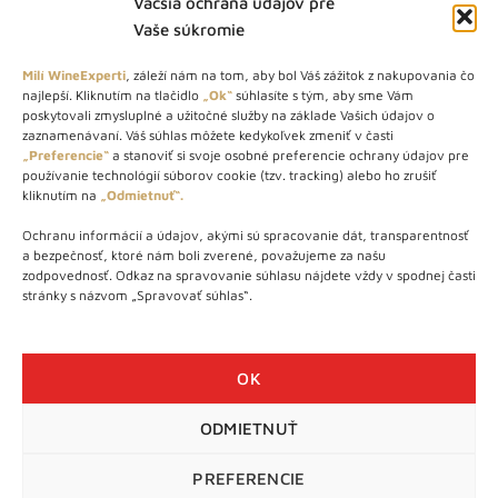
Väčšia ochrana údajov pre
Vaše súkromie
Milí WineExperti
, záleží nám na tom, aby bol Váš zážitok z nakupovania čo
najlepší. Kliknutím na tlačidlo
„Ok“
súhlasíte s tým, aby sme Vám
O NÁS
poskytovali zmysluplné a užitočné služby na základe Vašich údajov o
zaznamenávaní. Váš súhlas môžete kedykoľvek zmeniť v časti
„Preferencie“
a stanoviť si svoje osobné preferencie ochrany údajov pre
STORE – obchod s vínom a destilátmi od roku 2010. Na našej
používanie technológií súborov cookie (tzv. tracking) alebo ho zrušiť
webovej stránke predávame viac ako 1000+ značkových
kliknutím na
„Odmietnuť“.
produktov.
Ochranu informácií a údajov, akými sú spracovanie dát, transparentnosť
Info tel.: +421 917 779 888
a bezpečnosť, ktoré nám boli zverené, považujeme za našu
Vínotéka: +421 917 888 879
zodpovednosť. Odkaz na spravovanie súhlasu nájdete vždy v spodnej časti
stránky s názvom „Spravovať súhlas“.
Vínotéka: Bratislavská 49/B, Bratislava 841 06
Centrála: Na vrátkach 1/N, Bratislava 841 01
OK
ODMIETNUŤ
WineExpert.sk © 2026 | Všetky práva vyhradené | tel: +421 917
779 888 | e-mail:
info@wineexpert.sk
PREFERENCIE
Táto stránka je chránená sytémom reCAPTCHA od Google s