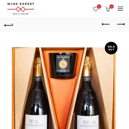
0
0
SOLD
OUT