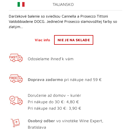
TALIANSKO
Darčekové balenie so sviečkou Cannella a Prosecco Tittoni
Valdobbiadene DOCG. Jedinečné Prosecco slamovožltej farby so
zlatým…
Viac info
NIE JE NA SKLADE
Odosielame ihneď k vám
Doprava zadarmo
pri nákupe nad 59 €
Doručenie až domov – kuriér
Pri nákupe do 30 €: 4,80 €
Pri nákupe nad 30 €: 3,90 €
Osobný odber
vo vínotéke Wine Expert,
Bratislava