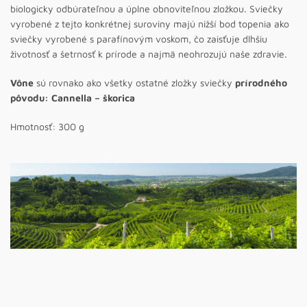
biologicky odbúrateľnou a úplne obnoviteľnou zložkou. Sviečky
vyrobené z tejto konkrétnej suroviny majú nižší bod topenia ako
sviečky vyrobené s parafínovým voskom, čo zaisťuje dlhšiu
životnosť a šetrnosť k prírode a najmä neohrozujú naše zdravie.
Vône
sú rovnako ako všetky ostatné zložky sviečky
prírodného
pôvodu: Cannella – škorica
Hmotnosť: 300 g