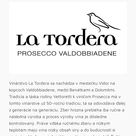
Vinárstvo La Tordera sa nachádza v mestečku Vidor na
kopcoch Valdobbiadene, medzi Benátkami a Dolomitmi.
Tradícia a láska rodiny Vettoretti k viničom Prosecca má v
tomto vinárstve už 50-ročnú tradíciu, tá sa odovzdáva ďalej
z generácie na generáciu. Zber hrozna prebieha iba ručne a
následná výroba a proces výroby vína je dôsledne
kontrolovaný. Práve vďaka ručnému zberu a nízkym
teplotám majú vína nízky obsah síry a do budúcnosti si