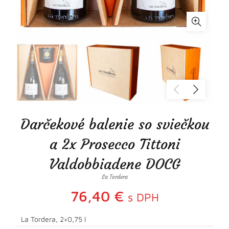
Darčekové balenie so sviečkou
a 2x Prosecco Tittoni
Valdobbiadene DOCG
La Tordera
76,40
€
s DPH
La Tordera, 2×0,75 l