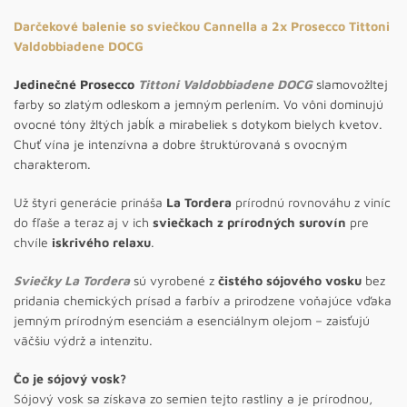
Darčekové balenie so sviečkou Cannella a 2x Prosecco Tittoni
Valdobbiadene DOCG
Jedinečné Prosecco
Tittoni Valdobbiadene DOCG
slamovožltej
farby so zlatým odleskom a jemným perlením. Vo vôni dominujú
ovocné tóny žltých jabĺk a mirabeliek s dotykom bielych kvetov.
Chuť vína je intenzívna a dobre štruktúrovaná s ovocným
charakterom.
Už štyri generácie prináša
La Tordera
prírodnú rovnováhu z viníc
do fľaše a teraz aj v ich
sviečkach z
prírodných surovín
pre
chvíle
iskrivého relaxu
.
Sviečky La Tordera
sú vyrobené z
čistého sójového vosku
bez
pridania chemických prísad a farbív a prirodzene voňajúce vďaka
jemným prírodným esenciám a esenciálnym olejom – zaisťujú
väčšiu výdrž a intenzitu.
Čo je sójový vosk?
Sójový vosk sa získava zo semien tejto rastliny a je prírodnou,