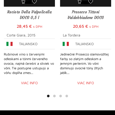
Recioto Della Valpolicella
Prosecco Tittoni
DOCG 0,5 l
Valdobbiadene DOCG
28,45
€
20,65
€
s DPH
s DPH
Corte Giara, 2015
La Tordera
TALIANSKO
TALIANSKO
Rubínové víno s červenými
Jedinečné Prosecco slamovožltej
odleskami a tónmi červeného
farby so zlatým odleskom a
ovocia, najmä čerešní a sliviek vo
jemným perlením. Vo vôni
vôni. Tie postupne ustupujú a
dominujú ovocné tóny žltých
vôňu dopĺňa zmes...
jabĺk...
VIAC INFO
VIAC INFO