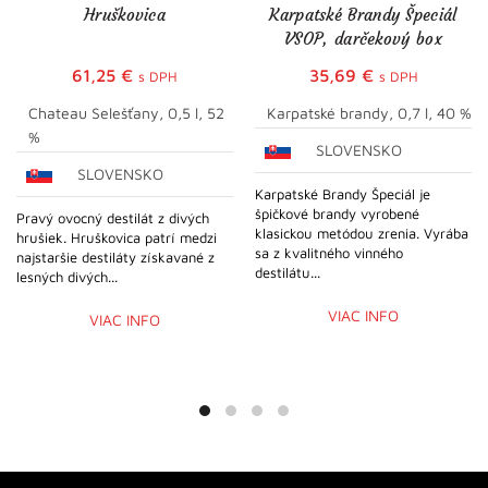
Hruškovica
Karpatské Brandy Špeciál
VSOP, darčekový box
61,25
€
35,69
€
s DPH
s DPH
Chateau Selešťany, 0,5 l, 52
Karpatské brandy, 0,7 l, 40 %
%
SLOVENSKO
SLOVENSKO
Karpatské Brandy Špeciál je
špičkové brandy vyrobené
Pravý ovocný destilát z divých
klasickou metódou zrenia. Vyrába
hrušiek. Hruškovica patrí medzi
sa z kvalitného vinného
najstaršie destiláty získavané z
destilátu...
lesných divých...
VIAC INFO
VIAC INFO