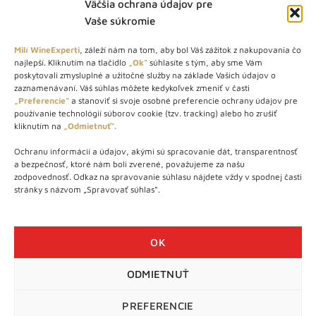
Väčšia ochrana údajov pre
Vaše súkromie
Milí WineExperti
, záleží nám na tom, aby bol Váš zážitok z nakupovania čo
najlepší. Kliknutím na tlačidlo
„Ok“
súhlasíte s tým, aby sme Vám
O NÁS
poskytovali zmysluplné a užitočné služby na základe Vašich údajov o
zaznamenávaní. Váš súhlas môžete kedykoľvek zmeniť v časti
STORE – obchod s vínom a destilátmi od roku 2010. Na našej
„Preferencie“
a stanoviť si svoje osobné preferencie ochrany údajov pre
používanie technológií súborov cookie (tzv. tracking) alebo ho zrušiť
webovej stránke predávame viac ako 1000+ značkových
kliknutím na
„Odmietnuť“.
produktov.
Ochranu informácií a údajov, akými sú spracovanie dát, transparentnosť
Info tel.: +421 917 779 888
a bezpečnosť, ktoré nám boli zverené, považujeme za našu
Vínotéka: +421 917 888 879
zodpovednosť. Odkaz na spravovanie súhlasu nájdete vždy v spodnej časti
stránky s názvom „Spravovať súhlas“.
Vínotéka: Bratislavská 49/B, Bratislava 841 06
Centrála: Na vrátkach 1/N, Bratislava 841 01
OK
ODMIETNUŤ
WineExpert.sk © 2026 | Všetky práva vyhradené | tel: +421 917
779 888 | e-mail:
info@wineexpert.sk
PREFERENCIE
Táto stránka je chránená sytémom reCAPTCHA od Google s