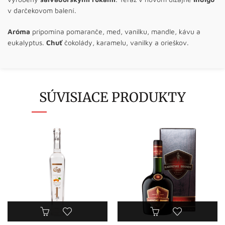
v darčekovom balení.
Aróma
pripomína pomaranče, med, vanilku, mandle, kávu a
eukalyptus.
Chuť
čokolády, karamelu, vanilky a orieškov.
SÚVISIACE PRODUKTY