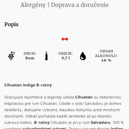
Alergény | Doprava a doručenie
Popis
OBSAH
DRUH:
OBJEM:
ALKOHOLU:
Rum
0,7 l
40 %
Cihuatan Indigo 8-ročný
Očarujúce tajomstvá a legendy údolia
Cihuatán
sú nekonečnou
inšpiráciou pre rum Cihuatán. Údolie v srdci Salvádoru je domov
destilérky, láskyplne vybraný mayskou bohyňou pred mnohými
storočiami. Odkiaľ pochádza každé semienko až po dozretú
cukrovú trstinu.
8-ročný
Cihuatán je prvý rum
Salvádoru
. 100 %
vyrobený
salvadorskými rukami
. Teraz v novom dizajne
Indigo