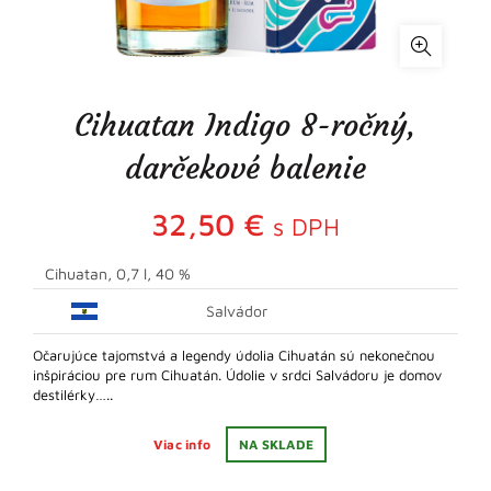
Cihuatan Indigo 8-ročný,
darčekové balenie
32,50
€
s DPH
Cihuatan, 0,7 l, 40 %
Salvádor
Očarujúce tajomstvá a legendy údolia Cihuatán sú nekonečnou
inšpiráciou pre rum Cihuatán. Údolie v srdci Salvádoru je domov
destilérky…..
Viac info
NA SKLADE