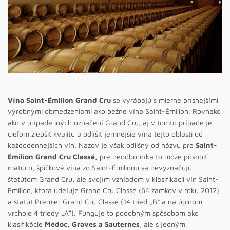
Vína Saint-Émilion Grand Cru
sa vyrábajú s mierne prísnejšími
výrobnými obmedzeniami ako bežné vína Saint-Émilion. Rovnako
ako v prípade iných označení Grand Cru, aj v tomto prípade je
cieľom zlepšiť kvalitu a odlíšiť jemnejšie vína tejto oblasti od
každodennejších vín. Názov je však odlišný od názvu pre
Saint-
Émilion Grand Cru Classé,
pre neodborníka to môže pôsobiť
mätúco, špičkové vína zo Saint-Émilionu sa nevyznačujú
štatútom Grand Cru, ale svojím vzhľadom v klasifikácii vín Saint-
Émilion, ktorá udeľuje Grand Cru Classé (64 zámkov v roku 2012)
a štatút Premier Grand Cru Classé (14 tried „B“ a na úplnom
vrchole 4 triedy „A“). Funguje to podobným spôsobom ako
klasifikácie
Médoc, Graves a Sauternes
, ale s jedným