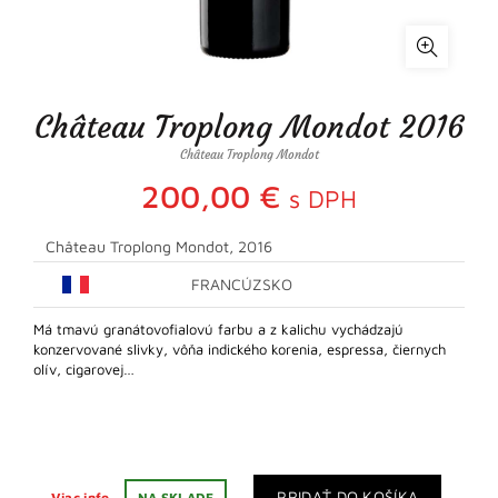
Château Troplong Mondot 2016
Château Troplong Mondot
200,00
€
s DPH
Château Troplong Mondot, 2016
FRANCÚZSKO
Má tmavú granátovofialovú farbu a z kalichu vychádzajú
konzervované slivky, vôňa indického korenia, espressa, čiernych
olív, cigarovej…
PRIDAŤ DO KOŠÍKA
Viac info
NA SKLADE