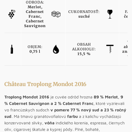
ODRODA:
Merlot,
Cabernet
CUKORNATOSŤ:
FAR
Franc,
suché
čer
Cabernet
Sauvignon
TY
OBSAH
OBJEM:
ako
ALKOHOLU:
0,75 l
znač
15,5 %
ví
Château Troplong Mondot 2016
Troplong Mondot 2016
je cuvée odrôd hrozna
89 % Merlot, 9
% Cabernet Sauvignon a 2 % Cabernet Franc
, ktoré vyzrievali
vo francúzskych sudoch
v pomere 77 % nový sud a 23 % ročný
sud
. Má tmavú granátovofialovú
farbu
a z kalichu vychádzajú
konzervované slivky,
vôňa
indického korenia, espressa, čiernych
olív, cigarovej škatule a kyprej pôdy. Plné, bohaté,