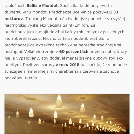
spoločnosti
Bellisle Mondot
. Spočiatku budú prispievať k
druhému vínu Mondot. Predchádzajúce vinice pokrývajú
33
hektárov
. Troplong Mondot má chladnejšie podnebie vo vyššej
nadmorskej výške ako väčšina Saint-Émillon. Za
predchádzajúcich majiteľov bol každý rok jedným z posledných,
ktorí zberali hrozno. Hrozno sa teraz bude zbierať skôr a
predchádzajúce extrakčné techniky sa nahradia tradičnejšími
postupmi. Veľké víno zreje v
60 percentách
nového duba, ktorý
nie je vypaľovaný, aby dodával menej zjavne dubový štýl ako
predtým. Pozitívne správy
z roku 2018
naznačujú, že víno bude
sviežejšie s minerálnejšími charaktermi a zároveň si zachová
hodvábnu textúru.