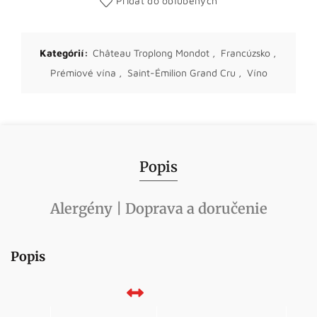
Pridať do obľúbených
Kategórií:
Château Troplong Mondot
,
Francúzsko
,
Prémiové vína
,
Saint-Émilion Grand Cru
,
Víno
Popis
Alergény | Doprava a doručenie
Popis