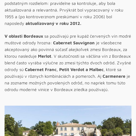
podstatným rozdielom: pravidelne sa kontroluje, aby bola
aktualizovaná a relevantná. Prvýkrát bol vypracovaný v roku
1955 a (po kontroverznom preskúmaní v roku 2006) bol
naposledy
aktualizovaný v roku 2012.
V oblasti Bordeaux
sa používajú pre kupáž červených vín modré
muštové odrody hrozna:
Cabernet Sauvignon
je všeobecne
akceptovaný ako povinná súčasť akejkoľvek zmesi Bordeaux, za
ktorou nasleduje
Merlot
. V skutočnosti sa väčšina vín z Bordeaux
blend často vyrába výlučne zo zmesi týchto dvoch odrôd. Zvyšné
odrody sú
Cabernet Franc, Petit Verdot a Malbec
, ktoré sa
používajú v rôznych kombináciách a pomeroch. Aj
Carmenere
je
na zozname možných povolených odrôd, no napriek tomu túto
odrodu moderné vinice v Bordeaux zriedka používajú.