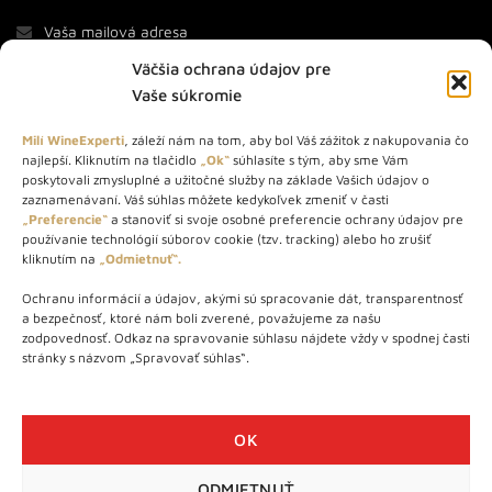
Väčšia ochrana údajov pre
Vaše súkromie
Milí WineExperti
, záleží nám na tom, aby bol Váš zážitok z nakupovania čo
najlepší. Kliknutím na tlačidlo
„Ok“
súhlasíte s tým, aby sme Vám
O NÁS
poskytovali zmysluplné a užitočné služby na základe Vašich údajov o
zaznamenávaní. Váš súhlas môžete kedykoľvek zmeniť v časti
„Preferencie“
a stanoviť si svoje osobné preferencie ochrany údajov pre
STORE – obchod s vínom a destilátmi od roku 2010. Na našej
používanie technológií súborov cookie (tzv. tracking) alebo ho zrušiť
webovej stránke predávame viac ako 1000+ značkových
kliknutím na
„Odmietnuť“.
produktov.
Ochranu informácií a údajov, akými sú spracovanie dát, transparentnosť
Info tel.: +421 917 779 888
a bezpečnosť, ktoré nám boli zverené, považujeme za našu
Vínotéka: +421 917 888 879
zodpovednosť. Odkaz na spravovanie súhlasu nájdete vždy v spodnej časti
stránky s názvom „Spravovať súhlas“.
Vínotéka: Bratislavská 49/B, Bratislava 841 06
Centrála: Na vrátkach 1/N, Bratislava 841 01
OK
ODMIETNUŤ