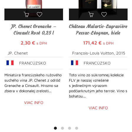
JP. Chenet Grenache –
Château Malartic-Lagravière
Cinsault Rosé 0,25 l
Pessac-Léognan, biele
2,30
€
171,42
€
s DPH
s DPH
JP. Chenet
François-Louis Vuitton, 2015
FRANCÚZSKO
FRANCÚZSKO
Miniatúra francúzskeho ružového
Toto víno zo súkromnej kolekcie
suchého vína JP. Chenet z odrôd
FLV je naozaj vznešené
Grenache a Cinsault. Hrozno sa
s jedinečným výrazom
zbiera v dokonalej zrelosti...
podčiarknutým jeho terroir. Víno s
bohatou...
VIAC INFO
VIAC INFO