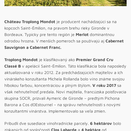
Château Troplong Mondot
je producent nachádzajúci sa na
kopcoch Saint-Émilion, na pravom brehu rieky Gironde v
Bordeaux. Typicky pre tento región je
Merlot
dominantnou
odrodou hrozna. V menších pomeroch sa používajú aj
Cabernet
Sauvignon a Cabernet Franc.
Troplong Mondot
je klasifikovaný ako
Premier Grand Cru
Classé B
v apelácií Saint-Émilion. Táto klasifikácia bola naposledy
aktualizovaná v roku 2012. Za predchádzajúcich majiteľov a ich
vinárskeho konzultanta Michela Rollanda bolo víno známe svojou
hlbokou farbou, koncentráciou a plným štýlom.
V roku 2017
sa
však nehnuteľnosť predala. Noví majitelia, francúzska poisťovacia
skupina SOCR, prizvali Aymeric de Gironde – predtým Pichona
Barona a Cos d0Estournel – na správu nehnuteľnosti s novými
konzultantmi vinárstva. Implementovalo sa veľa zmien.
Pribudli dve susediace vinohradnícke parcely.
6 hektárov
bolo
získaných od spoločnosti
Clos Labarde
a
4 hektáre
od