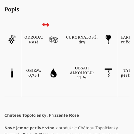
Popis
ODRODA:
CUKORNATOSŤ:
FARBA
Rosé
dry
ružov
OBSAH
OBJEM:
TYP:
ALKOHOLU:
0,75 l
perliv
11 %
Château Topoľčianky, Frizzante Rosé
Nové jemne perlivé vína
z produkcie Château Topoľčianky.