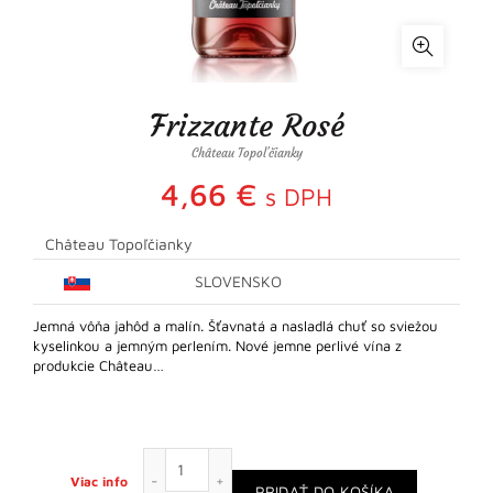
Frizzante Rosé
Château Topoľčianky
4,66
€
s DPH
Château Topoľčianky
SLOVENSKO
Jemná vôňa jahôd a malín. Šťavnatá a nasladlá chuť so sviežou
kyselinkou a jemným perlením. Nové jemne perlivé vína z
produkcie Château…
množstvo Frizzante Rosé
Viac info
PRIDAŤ DO KOŠÍKA