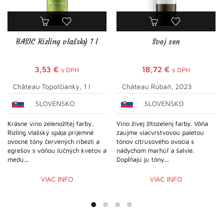
BASIC Rizling vlašský 1 l
Svoj sen
3,53
€
18,72
€
s DPH
s DPH
Château Topoľčianky, 1 l
Château Rúbaň, 2023
SLOVENSKO
SLOVENSKO
Krásne víno zelenožltej farby.
Víno živej žltozelenj farby. Vôňa
Rizling vlašský spája príjemné
zaujme viacvrstvovou paletou
ovocné tóny červených ríbezlí a
tónov citrusového ovocia s
egrešov s vôňou lúčných kvetov a
nádychom marhúľ a šalvie.
medu...
Dopĺňajú ju tóny...
VIAC INFO
VIAC INFO