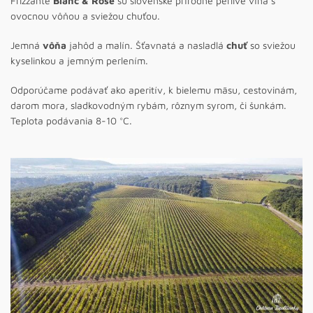
Frizzante
Blanc & Rosé
sú slovenské prírodne perlivé vína s
ovocnou vôňou a sviežou chuťou.
Jemná
vôňa
jahôd a malín. Šťavnatá a nasladlá
chuť
so sviežou
kyselinkou a jemným perlením.
Odporúčame podávať ako aperitív, k bielemu mäsu, cestovinám,
darom mora, sladkovodným rybám, rôznym syrom, či šunkám.
Teplota podávania 8-10 °C.