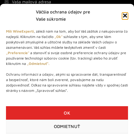
Väčšia ochrana údajov pre
Vaše súkromie
Milí WineExperti
, záleží nám na tom, aby bol Váš zážitok z nakupovania čo
najlepší. Kliknutím na tlačidlo
„Ok“
súhlasíte s tým, aby sme Vám
O NÁS
poskytovali zmysluplné a užitočné služby na základe Vašich údajov o
zaznamenávaní. Váš súhlas môžete kedykoľvek zmeniť v časti
„Preferencie“
a stanoviť si svoje osobné preferencie ochrany údajov pre
STORE – obchod s vínom a destilátmi od roku 2010. Na našej
používanie technológií súborov cookie (tzv. tracking) alebo ho zrušiť
webovej stránke predávame viac ako 1000+ značkových
kliknutím na
„Odmietnuť“.
produktov.
Ochranu informácií a údajov, akými sú spracovanie dát, transparentnosť
Info tel.: +421 917 779 888
a bezpečnosť, ktoré nám boli zverené, považujeme za našu
Vínotéka: +421 917 888 879
zodpovednosť. Odkaz na spravovanie súhlasu nájdete vždy v spodnej časti
stránky s názvom „Spravovať súhlas“.
Vínotéka: Bratislavská 49/B, Bratislava 841 06
Centrála: Na vrátkach 1/N, Bratislava 841 01
OK
ODMIETNUŤ
WineExpert.sk © 2026 | Všetky práva vyhradené | tel: +421 917