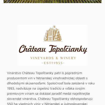
Vinárstvo Château Topoľčianky patrí k popredným
producentom vín v Nitrianskej vinohradníckej oblasti s
dlhodobými skúsenosťami. Spoločnosť bola založená v roku
1993, nadväzuje na úspešnú tradíciu a vďaka svojim
prémiovým vínam sa dokázal zaradiť medzi najelitnejšie
slovenské vinárstva. Château Topoľčianky obhospodarujú
550 ha vlastných viníc v Nitrianskej a Južnoslovenskej